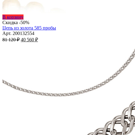
Этот
В корзину
товар
Скидка -50%
имеет
Цепь из золота 585 пробы
несколько
Арт. 200132554
Первоначальная
вариаций.
Текущая
81 120
₽
40 560
₽
цена
Опции
цена:
составляла
можно
40
81
выбрать
560 ₽.
на
120 ₽.
странице
товара.