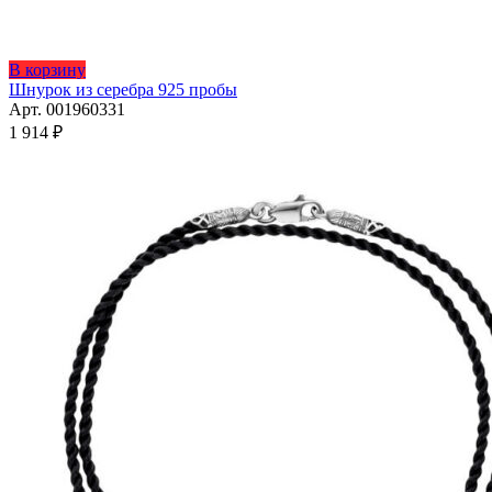
Этот
В корзину
товар
Шнурок из серебра 925 пробы
имеет
Арт. 001960331
несколько
1 914
₽
вариаций.
Опции
можно
выбрать
на
странице
товара.