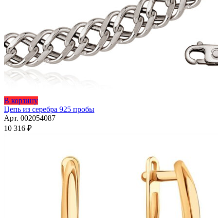
Этот
В корзину
товар
Цепь из серебра 925 пробы
имеет
Арт. 002054087
несколько
10 316
₽
вариаций.
Опции
можно
выбрать
на
странице
товара.