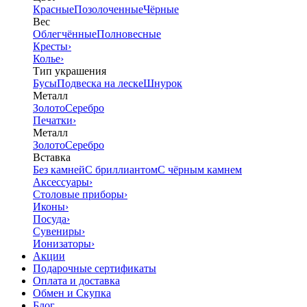
Красные
Позолоченные
Чёрные
Вес
Облегчённые
Полновесные
Кресты
›
Колье
›
Тип украшения
Бусы
Подвеска на леске
Шнурок
Металл
Золото
Серебро
Печатки
›
Металл
Золото
Серебро
Вставка
Без камней
С бриллиантом
С чёрным камнем
Аксессуары
›
Столовые приборы
›
Иконы
›
Посуда
›
Сувениры
›
Ионизаторы
›
Акции
Подарочные сертификаты
Оплата и доставка
Обмен и Скупка
Блог