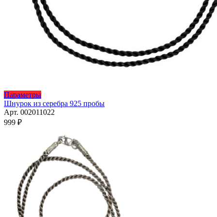
Этот
Параметры
товар
Шнурок из серебра 925 пробы
имеет
Арт. 002011022
несколько
999
₽
вариаций.
Опции
можно
выбрать
на
странице
товара.