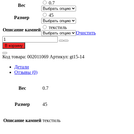
0.7
Вес
45
Размер
текстиль
Описание камней
Очистить
Количество
товара
В корзину
Шнурок
из
Код товара:
002011069
Артикул:
gt15-14
серебра
925
Детали
пробы
Отзывы (0)
Вес
0.7
Размер
45
Описание камней
текстиль