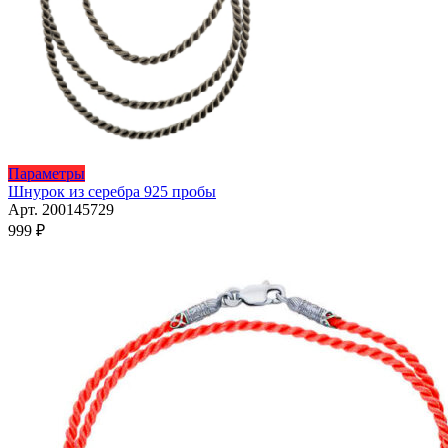
Этот
Параметры
товар
Шнурок из серебра 925 пробы
имеет
Арт. 200145729
несколько
999
₽
вариаций.
Опции
можно
выбрать
на
странице
товара.