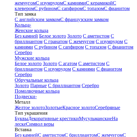
жемчугом
С изумрудом
С камнями
С керамикой
С
клевером
С рубином
С сапфиром
С топазом
С фианитом
Тип замка
С английским замком
С французским замком
Кольца
›
Женские кольца
Без камней
Белое золото
Золото
С аметистом
С
бриллиантом
С гранатом
С жемчугом
С изумрудом
С
камнями
С рубином
С сапфиром
С топазом
С фианитом
Серебро
Мужские кольца
Белое золото
Золото
С агатом
С аметистом
С
бриллиантом
С изумрудом
С камнями
С фианитом
Серебро
Обручальные кольца
Золото
Парные
С бриллиантом
Серебро
Помолвочные кольца
Подвески
›
Металл
Желтое золото
Золотые
Красное золото
Серебряные
Тип украшения
Буквы
Декоративные крестики
Мусульманские
На
леске
Символ веры
Вставка
Без камней
С аметистом
С бриллиантом
С жемчугом
С