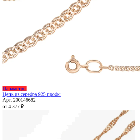
Этот
Параметры
товар
Цепь из серебра 925 пробы
имеет
Арт. 200146682
несколько
от
4 377
₽
вариаций.
Опции
можно
выбрать
на
странице