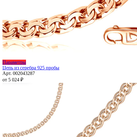
Этот
Параметры
товар
Цепь из серебра 925 пробы
имеет
Арт. 002043287
несколько
от
5 024
₽
вариаций.
Опции
можно
выбрать
на
странице
товара.