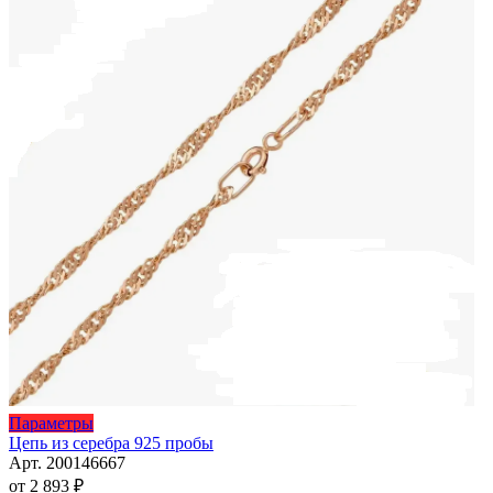
товара.
Этот
Параметры
товар
Цепь из серебра 925 пробы
имеет
Арт. 200146667
несколько
от
2 893
₽