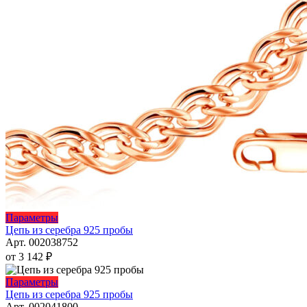
Этот
Параметры
товар
Цепь из серебра 925 пробы
имеет
Арт. 002038752
несколько
от
3 142
₽
вариаций.
Опции
Этот
Параметры
можно
товар
Цепь из серебра 925 пробы
выбрать
имеет
Арт. 002041800