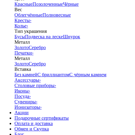
Красные
Позолоченные
Чёрные
Вес
Облегчённые
Полновесные
Кресты
›
Колье
›
Тип украшения
Бусы
Подвеска на леске
Шнурок
Металл
Золото
Серебро
Печатки
›
Металл
Золото
Серебро
Вставка
Без камней
С бриллиантом
С чёрным камнем
Аксессуары
›
Столовые приборы
›
Иконы
›
Посуда
›
Сувениры
›
Ионизаторы
›
Акции
Подарочные сертификаты
Оплата и доставка
Обмен и Скупка
Блог