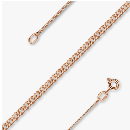
вариаций.
Опции
можно
выбрать
на
странице
товара.