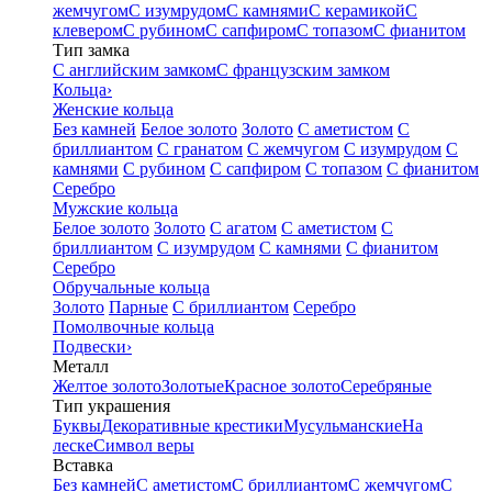
жемчугом
С изумрудом
С камнями
С керамикой
С
клевером
С рубином
С сапфиром
С топазом
С фианитом
Тип замка
С английским замком
С французским замком
Кольца
›
Женские кольца
Без камней
Белое золото
Золото
С аметистом
С
бриллиантом
С гранатом
С жемчугом
С изумрудом
С
камнями
С рубином
С сапфиром
С топазом
С фианитом
Серебро
Мужские кольца
Белое золото
Золото
С агатом
С аметистом
С
бриллиантом
С изумрудом
С камнями
С фианитом
Серебро
Обручальные кольца
Золото
Парные
С бриллиантом
Серебро
Помолвочные кольца
Подвески
›
Металл
Желтое золото
Золотые
Красное золото
Серебряные
Тип украшения
Буквы
Декоративные крестики
Мусульманские
На
леске
Символ веры
Вставка
Без камней
С аметистом
С бриллиантом
С жемчугом
С