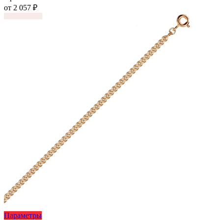
несколько
от
2 057
₽
вариаций.
Опции
можно
выбрать
на
странице
товара.
Этот
Параметры