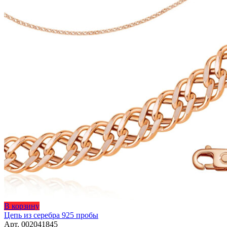
товара.
Этот
В корзину
товар
Цепь из серебра 925 пробы
имеет
Арт. 002041845