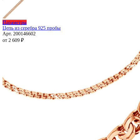
Этот
Параметры
товар
Цепь из серебра 925 пробы
имеет
Арт. 200146602
несколько
от
2 609
₽
вариаций.
Опции
можно
выбрать
на
странице
товара.