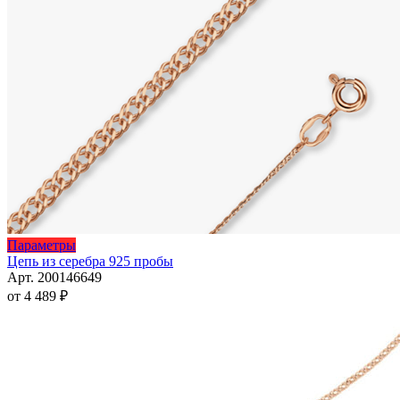
Этот
Параметры
товар
Цепь из серебра 925 пробы
имеет
Арт. 200146649
несколько
от
4 489
₽
вариаций.
Опции
можно
выбрать
на
странице