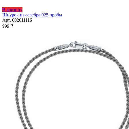
Этот
В корзину
товар
Шнурок из серебра 925 пробы
имеет
Арт. 002011116
несколько
999
₽
вариаций.
Опции
можно
выбрать
на
странице
товара.