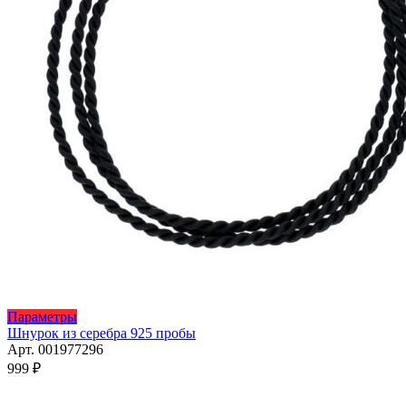
Этот
Параметры
товар
Шнурок из серебра 925 пробы
имеет
Арт. 001977296
несколько
999
₽
вариаций.
Опции