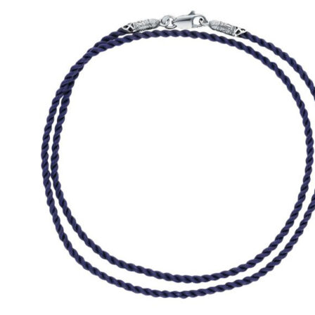
можно
выбрать
на
странице
товара.