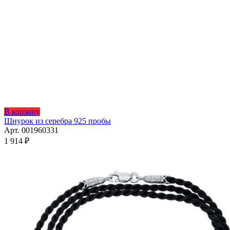
Этот
В корзину
товар
Шнурок из серебра 925 пробы
имеет
Арт. 001960331
несколько
1 914
₽
вариаций.
Опции
можно
выбрать
на
странице
товара.