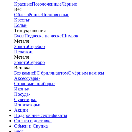
Красные
Позолоченные
Чёрные
Вес
Облегчённые
Полновесные
Кресты
›
Колье
›
Тип украшения
Бусы
Подвеска на леске
Шнурок
Металл
Золото
Серебро
Печатки
›
Металл
Золото
Серебро
Вставка
Без камней
С бриллиантом
С чёрным камнем
Аксессуары
›
Столовые приборы
›
Иконы
›
Посуда
›
Сувениры
›
Ионизаторы
›
Акции
Подарочные сертификаты
Оплата и доставка
Обмен и Скупка
Блог