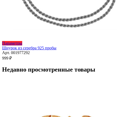
Этот
Параметры
товар
Шнурок из серебра 925 пробы
имеет
Арт. 001977292
несколько
999
₽
вариаций.
Опции
Недавно просмотренные товары
можно
выбрать
на
странице
товара.