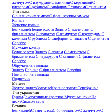
жемчугом
С изумрудом
С камнями
С керамикой
С
клевером
С рубином
С сапфиром
С топазом
С фианитом
Тип замка
С английским замком
С французским замком
Кольца
›
Женские кольца
Без камней
Белое золото
Золото
С аметистом
С
бриллиантом
С гранатом
С жемчугом
С изумрудом
С
камнями
С рубином
С сапфиром
С топазом
С фианитом
Серебро
Мужские кольца
Белое золото
Золото
С агатом
С аметистом
С
бриллиантом
С изумрудом
С камнями
С фианитом
Серебро
Обручальные кольца
Золото
Парные
С бриллиантом
Серебро
Помолвочные кольца
Подвески
›
Металл
Желтое золото
Золотые
Красное золото
Серебряные
Тип украшения
Буквы
Декоративные крестики
Мусульманские
На
леске
Символ веры
Вставка
Без камней
С аметистом
С бриллиантом
С жемчугом
С