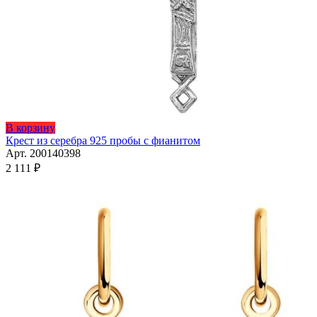
Этот
В корзину
товар
Крест из серебра 925 пробы с фианитом
имеет
Арт. 200140398
несколько
2 111
₽
вариаций.
Опции
можно
выбрать
на
странице
товара.