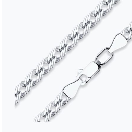
выбрать
на
странице
товара.