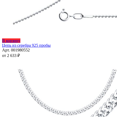
Этот
В корзину
товар
Цепь из серебра 925 пробы
имеет
Арт. 001980552
несколько
от
2 633
₽
вариаций.
Опции
можно
выбрать
на
странице
товара.