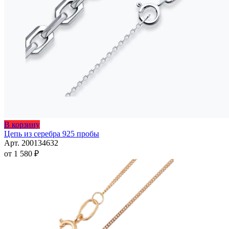
Этот
В корзину
товар
Цепь из серебра 925 пробы
имеет
Арт. 200134632
несколько
от
1 580
₽
вариаций.
Опции
можно
выбрать
на
странице
товара.