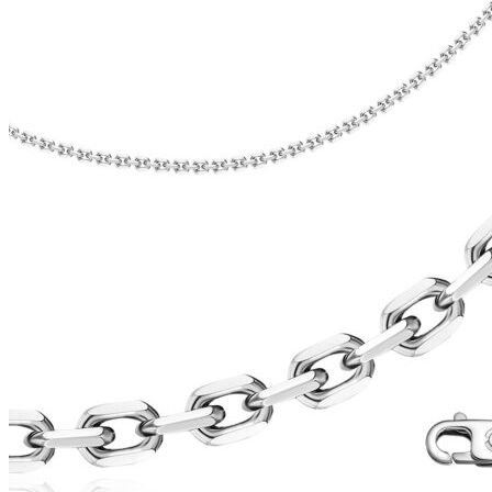
Опции
можно
выбрать
на
странице
товара.