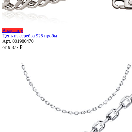
Этот
В корзину
товар
Цепь из серебра 925 пробы
имеет
Арт. 001980470
несколько
от
9 877
₽
вариаций.
Опции
можно
выбрать
на
странице
товара.