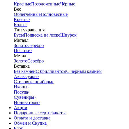
Красные
Позолоченные
Чёрные
Вес
Облегчённые
Полновесные
Кресты
›
Колье
›
Тип украшения
Бусы
Подвеска на леске
Шнурок
Металл
Золото
Серебро
Печатки
›
Металл
Золото
Серебро
Вставка
Без камней
С бриллиантом
С чёрным камнем
Аксессуары
›
Столовые приборы
›
Иконы
›
Посуда
›
Сувениры
›
Ионизаторы
›
Акции
Подарочные сертификаты
Оплата и доставка
Обмен и Скупка
Блог