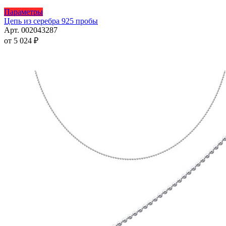
Этот
Параметры
товар
Цепь из серебра 925 пробы
имеет
Арт. 002043287
несколько
от
5 024
₽
вариаций.
Опции
можно
выбрать
на
странице
товара.