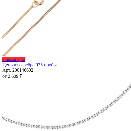
Этот
Параметры
товар
Цепь из серебра 925 пробы
имеет
Арт. 200146602
несколько
от
2 609
₽
вариаций.
Опции
можно
выбрать
на
странице
товара.