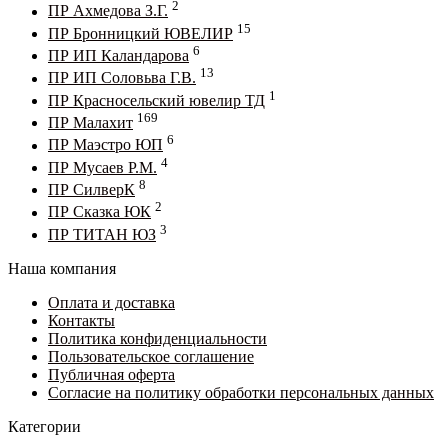
2
ПР Ахмедова З.Г.
15
ПР Бронницкий ЮВЕЛИР
6
ПР ИП Каландарова
13
ПР ИП Соловьва Г.В.
1
ПР Красносельский ювелир ТД
169
ПР Малахит
6
ПР Маэстро ЮП
4
ПР Мусаев Р.М.
8
ПР СилверК
2
ПР Сказка ЮК
3
ПР ТИТАН ЮЗ
Наша компания
Оплата и доставка
Контакты
Политика конфиденциальности
Пользовательское соглашение
Публичная оферта
Согласие на политику обработки персональных данных
Категории