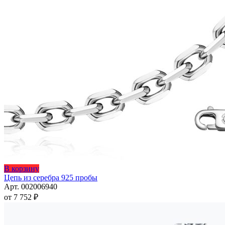
Этот
В корзину
товар
Цепь из серебра 925 пробы
имеет
Арт. 002006940
несколько
от
7 752
₽
вариаций.
Опции
можно