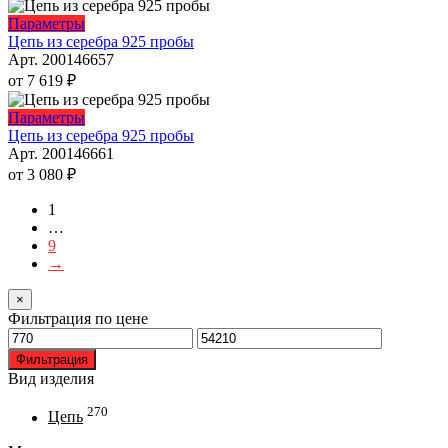
вариаций.
товара.
Опции
Этот
Параметры
можно
товар
Цепь из серебра 925 пробы
выбрать
имеет
Арт. 200146657
на
несколько
от
7 619
₽
странице
вариаций.
товара.
Опции
Этот
Параметры
можно
товар
Цепь из серебра 925 пробы
выбрать
имеет
Арт. 200146661
на
несколько
от
3 080
₽
странице
вариаций.
товара.
Опции
1
можно
…
выбрать
9
на
→
странице
товара.
×
Фильтрация по цене
Минимальная
Максимальная
цена
цена
Фильтрация
Вид изделия
270
Цепь