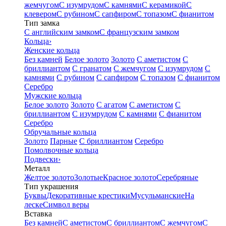
жемчугом
С изумрудом
С камнями
С керамикой
С
клевером
С рубином
С сапфиром
С топазом
С фианитом
Тип замка
С английским замком
С французским замком
Кольца
›
Женские кольца
Без камней
Белое золото
Золото
С аметистом
С
бриллиантом
С гранатом
С жемчугом
С изумрудом
С
камнями
С рубином
С сапфиром
С топазом
С фианитом
Серебро
Мужские кольца
Белое золото
Золото
С агатом
С аметистом
С
бриллиантом
С изумрудом
С камнями
С фианитом
Серебро
Обручальные кольца
Золото
Парные
С бриллиантом
Серебро
Помолвочные кольца
Подвески
›
Металл
Желтое золото
Золотые
Красное золото
Серебряные
Тип украшения
Буквы
Декоративные крестики
Мусульманские
На
леске
Символ веры
Вставка
Без камней
С аметистом
С бриллиантом
С жемчугом
С