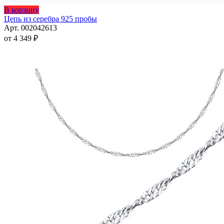
Этот
В корзину
товар
Цепь из серебра 925 пробы
имеет
Арт. 002042613
несколько
от
4 349
₽
вариаций.
Опции
можно
выбрать
на
странице
товара.