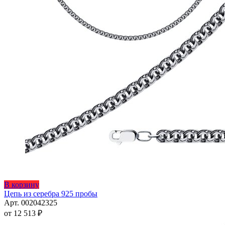
Этот
В корзину
товар
Цепь из серебра 925 пробы
имеет
Арт. 002042325
несколько
от
12 513
₽
вариаций.