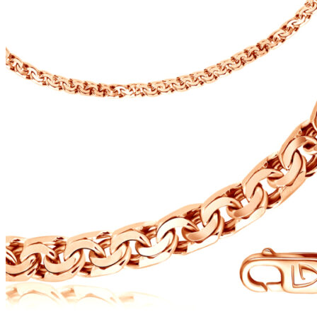
выбрать
на
странице
товара.