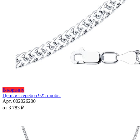
Этот
В корзину
товар
Цепь из серебра 925 пробы
имеет
Арт. 002026200
несколько
от
3 783
₽
вариаций.
Опции
можно
выбрать
на