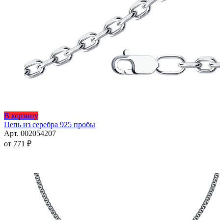
Этот
В корзину
товар
Цепь из серебра 925 пробы
имеет
Арт. 002054207
несколько
от
771
₽
вариаций.
Опции
можно
выбрать
на
странице
товара.