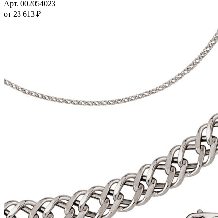
имеет
Арт. 002054023
несколько
от
28 613
₽
вариаций.
Опции
можно
выбрать
на
странице
товара.