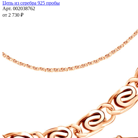
товар
Цепь из серебра 925 пробы
имеет
Арт. 002038762
несколько
от
2 730
₽
вариаций.
Опции
можно
выбрать
на
странице
товара.