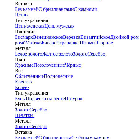
Вставка
Без камней
С бриллиантами
С камнями
Цепи
›
Тип украшения
Цепь женская
Цепь мужская
Плетение
Бисмарк
Венецианское
Веревка
Византийское
Двойной ром
ромб
Улитка
Фигаро
Черепашка
Штамп
Якорное
Металл
Белое золото
Желтое золото
Золото
Серебро
Цвет
Красные
Позолоченные
Чёрные
Вес
Облегчённые
Полновесные
Кресты
›
Колье
›
Тип украшения
Бусы
Подвеска на леске
Шнурок
Металл
Золото
Серебро
Печатки
›
Металл
Золото
Серебро
Вставка
Без камней
С бриллиантом
С чёрным камнем