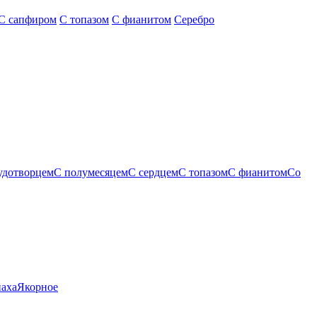
С сапфиром
С топазом
С фианитом
Серебро
удотворцем
С полумесяцем
С сердцем
С топазом
С фианитом
Со
паха
Якорное