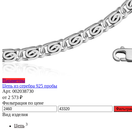
Этот
Параметры
товар
Цепь из серебра 925 пробы
имеет
Арт. 002038730
несколько
от
2 573
₽
вариаций.
Фильтрация по цене
Опции
Минимальная
Максимальная
Фильтра
можно
цена
цена
Вид изделия
выбрать
на
3
Цепь
странице