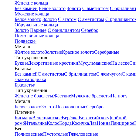
Женские кольца
Без камней
Белое золото
Золото
С аметистом
С бриллиан
Мужские кольца
Белое золото
Золото
С агатом
С аметистом
С бриллианто
Обручальные кольца
Золото
Парные
С бриллиантом
Серебро
Помолвочные кольца
Подвески
›
Металл
Желтое золото
Золотые
Красное золото
Серебряные
Тип украшения
Буквы
Декоративные крестики
Мусульманские
На леске
Си
Вставка
Без камней
С аметистом
С бриллиантом
С жемчугом
С кам
знаком зодиака
Браслеты
›
Тип украшения
Женские браслеты
Жёсткие
Мужские браслеты
На ногу
Металл
Белое золото
Золото
Позолоченные
Серебро
Плетение
Бисмарк
Венецианское
Верёвка
Византийское
Двойной
ромб
Итальянка
Колос
Корда
Косичка
Лав
Нонна
Панцирное
Вес
Полновесные
Пустотелые
Тяжеловесные