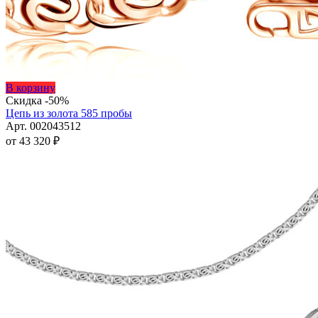
Этот
В корзину
товар
Скидка -50%
имеет
Цепь из золота 585 пробы
несколько
Арт. 002043512
вариаций.
от
43 320
₽
Опции
можно
выбрать
на
странице
товара.