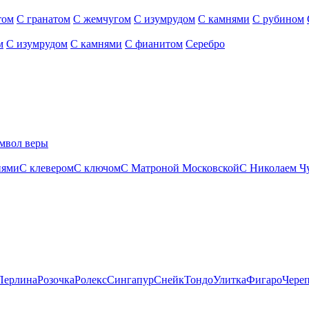
том
С гранатом
С жемчугом
С изумрудом
С камнями
С рубином
м
С изумрудом
С камнями
С фианитом
Серебро
мвол веры
нями
С клевером
С ключом
С Матроной Московской
С Николаем Ч
Перлина
Розочка
Ролекс
Сингапур
Снейк
Тондо
Улитка
Фигаро
Чере