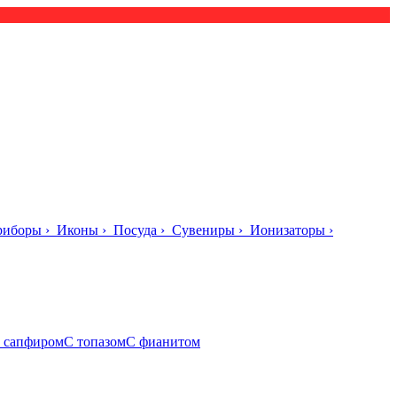
риборы
›
Иконы
›
Посуда
›
Сувениры
›
Ионизаторы
›
 сапфиром
С топазом
С фианитом