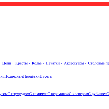
›
Цепи
›
Кресты
›
Колье
›
Печатки
›
Аксессуары
›
Столовые п
инг
Подвесные
Продёвки
Пусеты
угом
С изумрудом
С камнями
С керамикой
С клевером
С рубином
С