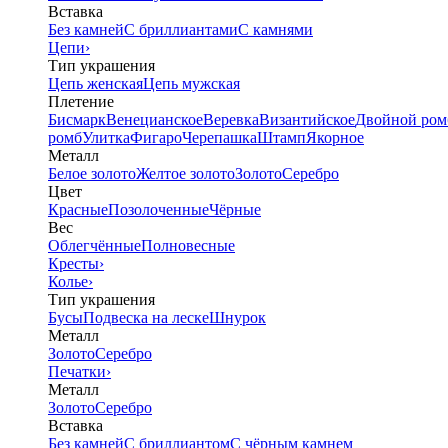
Вставка
Без камней
С бриллиантами
С камнями
Цепи
›
Тип украшения
Цепь женская
Цепь мужская
Плетение
Бисмарк
Венецианское
Веревка
Византийское
Двойной ром
ромб
Улитка
Фигаро
Черепашка
Штамп
Якорное
Металл
Белое золото
Желтое золото
Золото
Серебро
Цвет
Красные
Позолоченные
Чёрные
Вес
Облегчённые
Полновесные
Кресты
›
Колье
›
Тип украшения
Бусы
Подвеска на леске
Шнурок
Металл
Золото
Серебро
Печатки
›
Металл
Золото
Серебро
Вставка
Без камней
С бриллиантом
С чёрным камнем