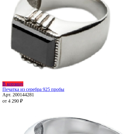
странице
товара.
Этот
В корзину
товар
Печатка из серебра 925 пробы
имеет
Арт. 200144281
несколько
от
4 290
₽
вариаций.
Опции
можно
выбрать
на
странице