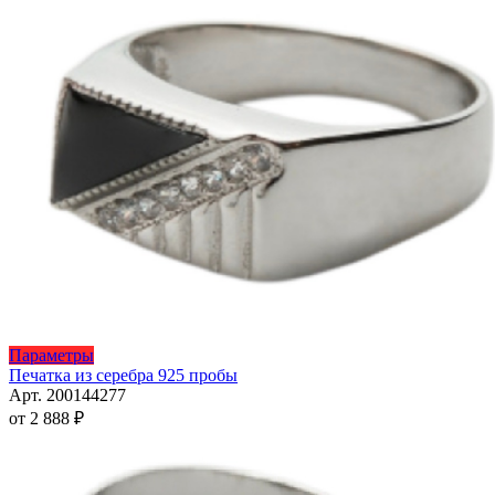
Этот
Параметры
товар
Печатка из серебра 925 пробы
имеет
Арт. 200144277
несколько
от
2 888
₽
вариаций.
Опции
можно
выбрать