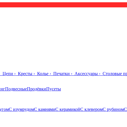
›
Цепи
›
Кресты
›
Колье
›
Печатки
›
Аксессуары
›
Столовые п
инг
Подвесные
Продёвки
Пусеты
угом
С изумрудом
С камнями
С керамикой
С клевером
С рубином
С