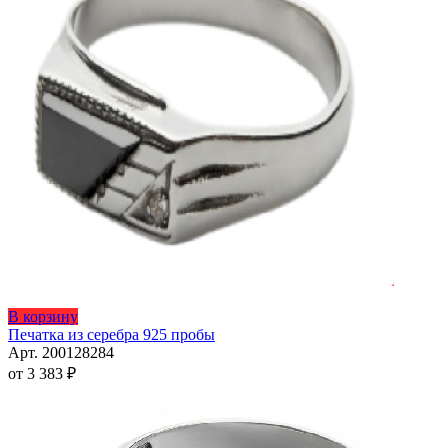
на
странице
товара.
Этот
В корзину
товар
Печатка из серебра 925 пробы
имеет
Арт. 200128284
несколько
от
3 383
₽
вариаций.
Опции
можно
выбрать