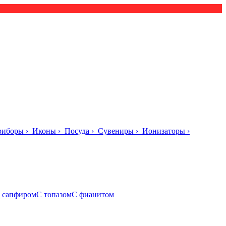
риборы
›
Иконы
›
Посуда
›
Сувениры
›
Ионизаторы
›
 сапфиром
С топазом
С фианитом