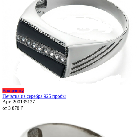
на
странице
товара.
Этот
В корзину
товар
Печатка из серебра 925 пробы
имеет
Арт. 200135127
несколько
от
3 878
₽
вариаций.
Опции
можно
выбрать
на