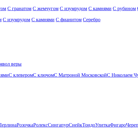
том
С гранатом
С жемчугом
С изумрудом
С камнями
С рубином
м
С изумрудом
С камнями
С фианитом
Серебро
мвол веры
нями
С клевером
С ключом
С Матроной Московской
С Николаем Ч
Перлина
Розочка
Ролекс
Сингапур
Снейк
Тондо
Улитка
Фигаро
Чере