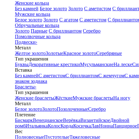
Женские кольца
Без камней
Белое золото
Золото
С аметистом
С бриллиан
Мужские кольца
Белое золото
Золото
С агатом
С аметистом
С бриллианто
Обручальные кольца
Золото
Парные
С бриллиантом
Серебро
Помолвочные кольца
Подвески
›
Металл
Желтое золото
Золотые
Красное золото
Серебряные
Тип украшения
Буквы
Декоративные крестики
Мусульманские
На леске
Си
Вставка
Без камней
С аметистом
С бриллиантом
С жемчугом
С кам
знаком зодиака
Браслеты
›
Тип украшения
Женские браслеты
Жёсткие
Мужские браслеты
На ногу
Металл
Белое золото
Золото
Позолоченные
Серебро
Плетение
Бисмарк
Венецианское
Верёвка
Византийское
Двойной
ромб
Итальянка
Колос
Корда
Косичка
Лав
Нонна
Панцирное
Вес
Полновесные
Пустотелые
Тяжеловесные