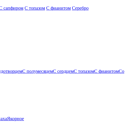
С сапфиром
С топазом
С фианитом
Серебро
удотворцем
С полумесяцем
С сердцем
С топазом
С фианитом
Со
паха
Якорное