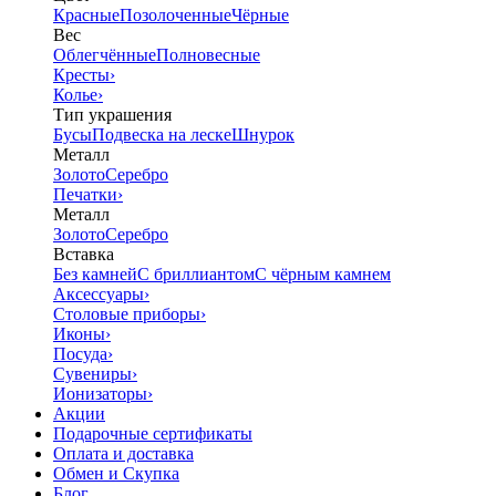
Красные
Позолоченные
Чёрные
Вес
Облегчённые
Полновесные
Кресты
›
Колье
›
Тип украшения
Бусы
Подвеска на леске
Шнурок
Металл
Золото
Серебро
Печатки
›
Металл
Золото
Серебро
Вставка
Без камней
С бриллиантом
С чёрным камнем
Аксессуары
›
Столовые приборы
›
Иконы
›
Посуда
›
Сувениры
›
Ионизаторы
›
Акции
Подарочные сертификаты
Оплата и доставка
Обмен и Скупка
Блог