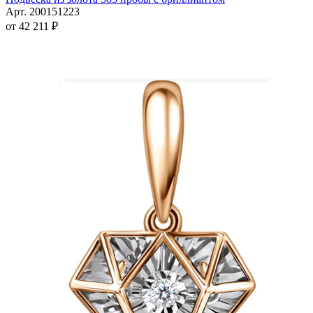
несколько
Арт. 200151223
вариаций.
от
42 211
₽
Опции
можно
выбрать
на
странице
товара.