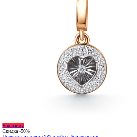
Этот
В корзину
товар
Скидка -50%
имеет
Подвеска из золота 585 пробы с бриллиантом