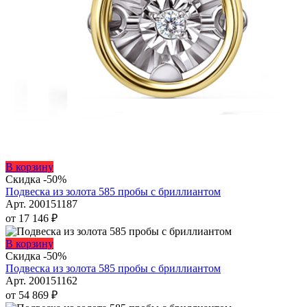
Этот
В корзину
товар
Скидка -50%
имеет
Подвеска из золота 585 пробы с бриллиантом
несколько
Арт. 200151187
вариаций.
от
17 146
₽
Опции
можно
Этот
В корзину
выбрать
товар
Скидка -50%
на
имеет
Подвеска из золота 585 пробы с бриллиантом
странице
несколько
Арт. 200151162
товара.
вариаций.
от
54 869
₽
Опции