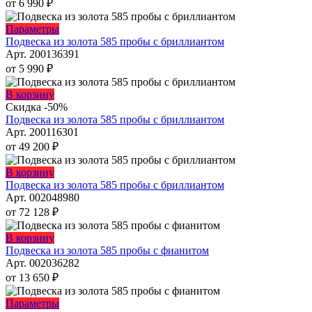
несколько
от
6 990
₽
странице
вариаций.
товара.
Опции
Этот
Параметры
можно
товар
Подвеска из золота 585 пробы с бриллиантом
выбрать
имеет
Арт. 200136391
на
несколько
от
5 990
₽
странице
вариаций.
товара.
Опции
Этот
В корзину
можно
товар
Скидка -50%
выбрать
имеет
Подвеска из золота 585 пробы с бриллиантом
на
несколько
Арт. 200116301
странице
вариаций.
от
49 200
₽
товара.
Опции
можно
Этот
В корзину
выбрать
товар
Подвеска из золота 585 пробы с бриллиантом
на
имеет
Арт. 002048980
странице
несколько
от
72 128
₽
товара.
вариаций.
Опции
Этот
В корзину
можно
товар
Подвеска из золота 585 пробы с фианитом
выбрать
имеет
Арт. 002036282
на
несколько
от
13 650
₽
странице
вариаций.
товара.
Опции
Этот
Параметры