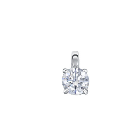
Опции
можно
выбрать
на
странице
товара.