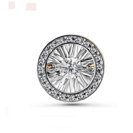
выбрать
на
странице
товара.