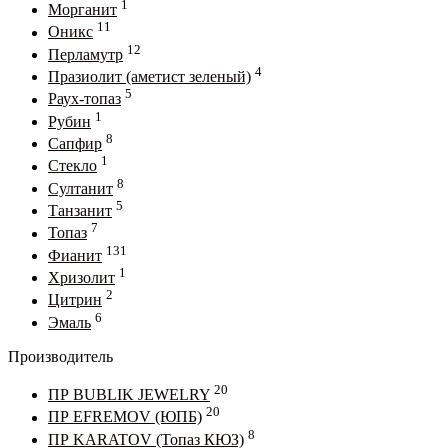
1
Морганит
11
Оникс
12
Перламутр
4
Празиолит (аметист зеленый)
5
Раух-топаз
1
Рубин
8
Сапфир
1
Стекло
8
Султанит
5
Танзанит
7
Топаз
131
Фианит
1
Хризолит
2
Цитрин
6
Эмаль
Производитель
20
ПР BUBLIK JEWELRY
20
ПР EFREMOV (ЮПБ)
8
ПР KARATOV (Топаз КЮЗ)