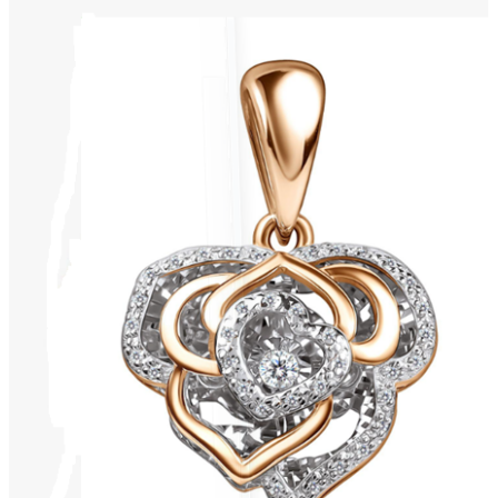
Опции
можно
выбрать
на
странице
товара.