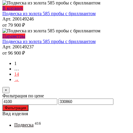
товара.
вариаций.
Опции
Этот
В корзину
можно
товар
Подвеска из золота 585 пробы с бриллиантом
выбрать
имеет
Арт. 200149246
на
несколько
от
79 900
₽
странице
вариаций.
товара.
Опции
Этот
Параметры
можно
товар
Подвеска из золота 585 пробы с бриллиантом
выбрать
имеет
Арт. 200149237
на
несколько
от
96 900
₽
странице
вариаций.
товара.
Опции
1
можно
…
выбрать
14
на
→
странице
товара.
×
Фильтрация по цене
Минимальная
Максимальная
цена
цена
Фильтрация
Вид изделия
416
Подвеска