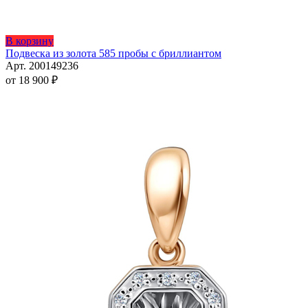
Этот
В корзину
товар
Подвеска из золота 585 пробы с бриллиантом
имеет
Арт. 200149236
несколько
от
18 900
₽
вариаций.
Опции
можно
выбрать
на
странице
товара.