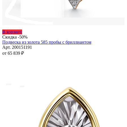
Этот
В корзину
товар
Скидка -50%
имеет
Подвеска из золота 585 пробы с бриллиантом
несколько
Арт. 200151191
вариаций.
от
65 839
₽
Опции
можно
выбрать
на
странице
товара.