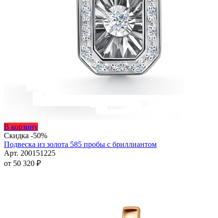
Этот
В корзину
товар
Скидка -50%
имеет
Подвеска из золота 585 пробы с бриллиантом
несколько
Арт. 200151225
вариаций.
от
50 320
₽
Опции
можно
выбрать
на
странице
товара.