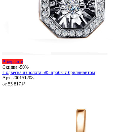
Этот
В корзину
товар
Скидка -50%
имеет
Подвеска из золота 585 пробы с бриллиантом
несколько
Арт. 200151208
вариаций.
от
55 817
₽
Опции
можно
выбрать
на
странице
товара.