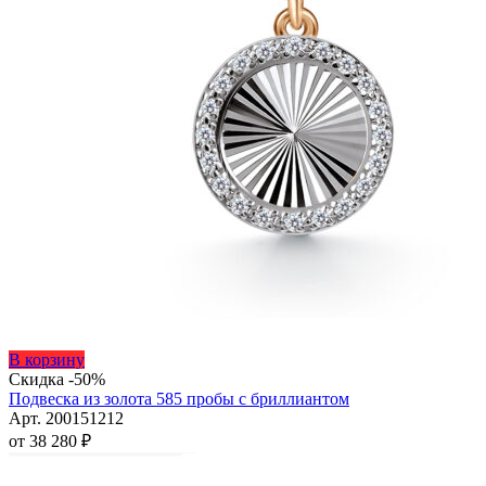
Этот
В корзину
товар
Скидка -50%
имеет
Подвеска из золота 585 пробы с бриллиантом
несколько
Арт. 200151212
вариаций.
от
38 280
₽
Опции
можно