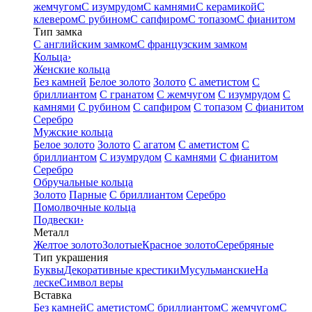
жемчугом
С изумрудом
С камнями
С керамикой
С
клевером
С рубином
С сапфиром
С топазом
С фианитом
Тип замка
С английским замком
С французским замком
Кольца
›
Женские кольца
Без камней
Белое золото
Золото
С аметистом
С
бриллиантом
С гранатом
С жемчугом
С изумрудом
С
камнями
С рубином
С сапфиром
С топазом
С фианитом
Серебро
Мужские кольца
Белое золото
Золото
С агатом
С аметистом
С
бриллиантом
С изумрудом
С камнями
С фианитом
Серебро
Обручальные кольца
Золото
Парные
С бриллиантом
Серебро
Помолвочные кольца
Подвески
›
Металл
Желтое золото
Золотые
Красное золото
Серебряные
Тип украшения
Буквы
Декоративные крестики
Мусульманские
На
леске
Символ веры
Вставка
Без камней
С аметистом
С бриллиантом
С жемчугом
С