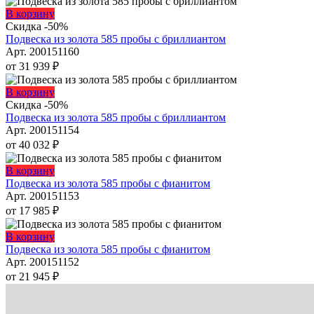
можно
Этот
В корзину
выбрать
товар
Скидка -50%
на
имеет
Подвеска из золота 585 пробы с бриллиантом
странице
несколько
Арт. 200151160
товара.
вариаций.
от
31 939
₽
Опции
можно
Этот
В корзину
выбрать
товар
Скидка -50%
на
имеет
Подвеска из золота 585 пробы с бриллиантом
странице
несколько
Арт. 200151154
товара.
вариаций.
от
40 032
₽
Опции
можно
Этот
В корзину
выбрать
товар
Подвеска из золота 585 пробы с фианитом
на
имеет
Арт. 200151153
странице
несколько
от
17 985
₽
товара.
вариаций.
Опции
Этот
В корзину
можно
товар
Подвеска из золота 585 пробы с фианитом
выбрать
имеет
Арт. 200151152
на
несколько
от
21 945
₽
странице
вариаций.
товара.
Опции
можно