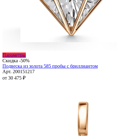
Этот
Параметры
товар
Скидка -50%
имеет
Подвеска из золота 585 пробы с бриллиантом
несколько
Арт. 200151217
вариаций.
от
30 475
₽
Опции
можно
выбрать
на
странице
товара.