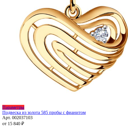
Этот
Параметры
товар
Подвеска из золота 585 пробы с фианитом
имеет
Арт. 002037103
несколько
от
15 840
₽
вариаций.