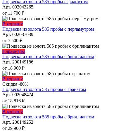
можно
товар
Подвеска из золота 585 пробы с фианитом
выбрать
имеет
Арт. 002043265
на
несколько
от
11 700
₽
странице
вариаций.
товара.
Опции
Этот
В корзину
можно
товар
Подвеска из золота 585 пробы с перламутром
выбрать
имеет
Арт. 002037039
на
несколько
от
7 500
₽
странице
вариаций.
товара.
Опции
Этот
Параметры
можно
товар
Подвеска из золота 585 пробы с бриллиантом
выбрать
имеет
Арт. 200149186
на
несколько
от
18 900
₽
странице
вариаций.
товара.
Опции
Этот
В корзину
можно
товар
Скидка -80%
выбрать
имеет
Подвеска из золота 585 пробы с гранатом
на
несколько
Арт. 002048474
странице
вариаций.
от
18 816
₽
товара.
Опции
можно
Этот
В корзину
выбрать
товар
Подвеска из золота 585 пробы с бриллиантом
на
имеет
Арт. 200149252
странице
несколько
от
29 900
₽