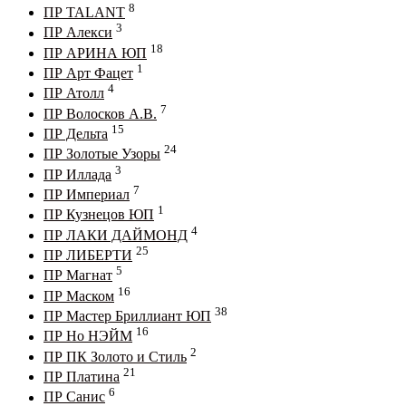
8
ПР TALANT
3
ПР Алекси
18
ПР АРИНА ЮП
1
ПР Арт Фацет
4
ПР Атолл
7
ПР Волосков А.В.
15
ПР Дельта
24
ПР Золотые Узоры
3
ПР Иллада
7
ПР Империал
1
ПР Кузнецов ЮП
4
ПР ЛАКИ ДАЙМОНД
25
ПР ЛИБЕРТИ
5
ПР Магнат
16
ПР Маском
38
ПР Мастер Бриллиант ЮП
16
ПР Но НЭЙМ
2
ПР ПК Золото и Стиль
21
ПР Платина
6
ПР Санис