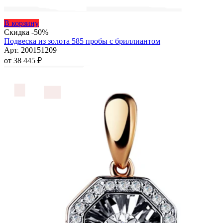
Этот
В корзину
товар
Скидка -50%
имеет
Подвеска из золота 585 пробы с бриллиантом
несколько
Арт. 200151209
вариаций.
от
38 445
₽
Опции
можно
выбрать
на
странице
товара.