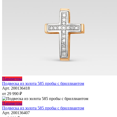
выбрать
на
странице
товара.
Этот
Параметры
товар
Подвеска из золота 585 пробы с бриллиантом
имеет
Арт. 200136418
несколько
от
29 990
₽
вариаций.
Опции
Этот
Параметры
можно
товар
Подвеска из золота 585 пробы с бриллиантом
выбрать
имеет
Арт. 200136407
на