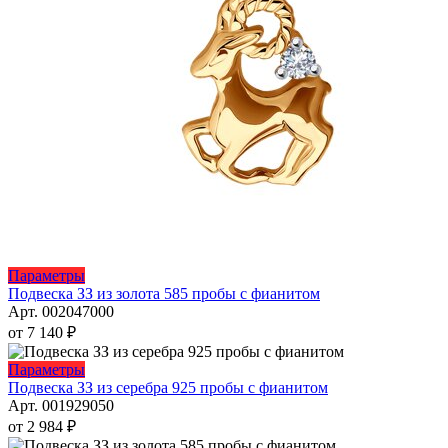
Этот
Параметры
товар
Подвеска ЗЗ из золота 585 пробы с фианитом
имеет
Арт. 002047000
несколько
от
7 140
₽
вариаций.
Опции
Этот
Параметры
можно
товар
Подвеска ЗЗ из серебра 925 пробы с фианитом
выбрать
имеет
Арт. 001929050
на
несколько
от
2 984
₽
странице
вариаций.