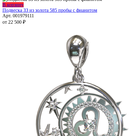
товара.
Опции
Этот
В корзину
можно
товар
Подвеска ЗЗ из золота 585 пробы с фианитом
выбрать
имеет
Арт. 001979111
на
несколько
от
22 500
₽
странице
вариаций.
товара.
Опции
можно
выбрать
на
странице
товара.