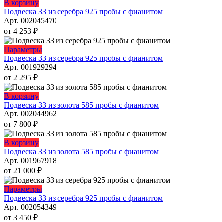
Опции
Этот
В корзину
можно
товар
Подвеска ЗЗ из серебра 925 пробы с фианитом
выбрать
имеет
Арт. 002045470
на
несколько
от
4 253
₽
странице
вариаций.
товара.
Опции
Этот
Параметры
можно
товар
Подвеска ЗЗ из серебра 925 пробы с фианитом
выбрать
имеет
Арт. 001929294
на
несколько
от
2 295
₽
странице
вариаций.
товара.
Опции
Этот
В корзину
можно
товар
Подвеска ЗЗ из золота 585 пробы с фианитом
выбрать
имеет
Арт. 002044962
на
несколько
от
7 800
₽
странице
вариаций.
товара.
Опции
Этот
В корзину
можно
товар
Подвеска ЗЗ из золота 585 пробы с фианитом
выбрать
имеет
Арт. 001967918
на
несколько
от
21 000
₽
странице
вариаций.
товара.
Опции
Этот
Параметры
можно
товар
Подвеска ЗЗ из серебра 925 пробы с фианитом
выбрать
имеет
Арт. 002054349
на
несколько
от
3 450
₽