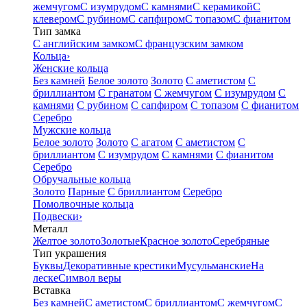
жемчугом
С изумрудом
С камнями
С керамикой
С
клевером
С рубином
С сапфиром
С топазом
С фианитом
Тип замка
С английским замком
С французским замком
Кольца
›
Женские кольца
Без камней
Белое золото
Золото
С аметистом
С
бриллиантом
С гранатом
С жемчугом
С изумрудом
С
камнями
С рубином
С сапфиром
С топазом
С фианитом
Серебро
Мужские кольца
Белое золото
Золото
С агатом
С аметистом
С
бриллиантом
С изумрудом
С камнями
С фианитом
Серебро
Обручальные кольца
Золото
Парные
С бриллиантом
Серебро
Помолвочные кольца
Подвески
›
Металл
Желтое золото
Золотые
Красное золото
Серебряные
Тип украшения
Буквы
Декоративные крестики
Мусульманские
На
леске
Символ веры
Вставка
Без камней
С аметистом
С бриллиантом
С жемчугом
С