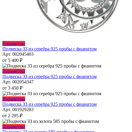
Этот
Параметры
товар
Подвеска ЗЗ из серебра 925 пробы с фианитом
имеет
Арт. 002045403
несколько
от
5 400
₽
вариаций.
Опции
Этот
Параметры
можно
товар
Подвеска ЗЗ из серебра 925 пробы с фианитом
выбрать
имеет
Арт. 002054347
на
несколько
от
3 450
₽
странице
вариаций.
товара.
Опции
Этот
Параметры
можно
товар
Подвеска ЗЗ из серебра 925 пробы с фианитом
выбрать
имеет
Арт. 001929283
на
несколько
от
2 295
₽
странице
вариаций.
товара.
Опции
Этот
Параметры
можно
товар
Подвеска ЗЗ из золота 585 пробы с фианитом