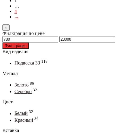
1
можно
…
выбрать
4
на
→
странице
товара.
×
Фильтрация по цене
Минимальная
Максимальная
цена
цена
Фильтрация
Вид изделия
118
Подвеска ЗЗ
Металл
86
Золото
32
Серебро
Цвет
32
Белый
86
Красный
Вставка