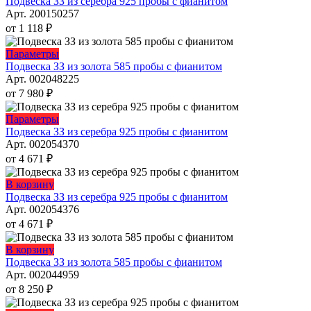
товар
Подвеска ЗЗ из серебра 925 пробы с фианитом
выбрать
имеет
Арт. 200150257
на
несколько
от
1 118
₽
странице
вариаций.
товара.
Опции
Этот
Параметры
можно
товар
Подвеска ЗЗ из золота 585 пробы с фианитом
выбрать
имеет
Арт. 002048225
на
несколько
от
7 980
₽
странице
вариаций.
товара.
Опции
Этот
Параметры
можно
товар
Подвеска ЗЗ из серебра 925 пробы с фианитом
выбрать
имеет
Арт. 002054370
на
несколько
от
4 671
₽
странице
вариаций.
товара.
Опции
Этот
В корзину
можно
товар
Подвеска ЗЗ из серебра 925 пробы с фианитом
выбрать
имеет
Арт. 002054376
на
несколько
от
4 671
₽
странице
вариаций.
товара.
Опции
Этот
В корзину
можно
товар
Подвеска ЗЗ из золота 585 пробы с фианитом
выбрать
имеет
Арт. 002044959
на
несколько
от
8 250
₽
странице
вариаций.
товара.