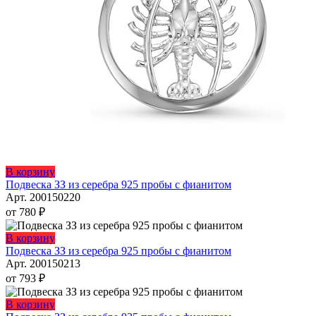
Этот
В корзину
товар
Подвеска ЗЗ из серебра 925 пробы с фианитом
имеет
Арт. 200150220
несколько
от
780
₽
вариаций.
Опции
Этот
В корзину
можно
товар
Подвеска ЗЗ из серебра 925 пробы с фианитом
выбрать
имеет
Арт. 200150213
на
несколько
от
793
₽
странице
вариаций.
товара.
Опции
Этот
В корзину
можно