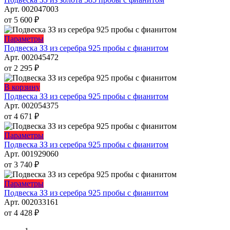
выбрать
имеет
Арт. 002047003
на
несколько
от
5 600
₽
странице
вариаций.
товара.
Опции
Этот
Параметры
можно
товар
Подвеска ЗЗ из серебра 925 пробы с фианитом
выбрать
имеет
Арт. 002045472
на
несколько
от
2 295
₽
странице
вариаций.
товара.
Опции
Этот
В корзину
можно
товар
Подвеска ЗЗ из серебра 925 пробы с фианитом
выбрать
имеет
Арт. 002054375
на
несколько
от
4 671
₽
странице
вариаций.
товара.
Опции
Этот
Параметры
можно
товар
Подвеска ЗЗ из серебра 925 пробы с фианитом
выбрать
имеет
Арт. 001929060
на
несколько
от
3 740
₽
странице
вариаций.
товара.
Опции
Этот
Параметры
можно
товар
Подвеска ЗЗ из серебра 925 пробы с фианитом
выбрать
имеет
Арт. 002033161
на
несколько
от
4 428
₽
странице
вариаций.
товара.
Опции