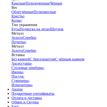
Красные
Позолоченные
Чёрные
Вес
Облегчённые
Полновесные
Кресты
›
Колье
›
Тип украшения
Бусы
Подвеска на леске
Шнурок
Металл
Золото
Серебро
Печатки
›
Металл
Золото
Серебро
Вставка
Без камней
С бриллиантом
С чёрным камнем
Аксессуары
›
Столовые приборы
›
Иконы
›
Посуда
›
Сувениры
›
Ионизаторы
›
Акции
Подарочные сертификаты
Оплата и доставка
Обмен и Скупка
Блог