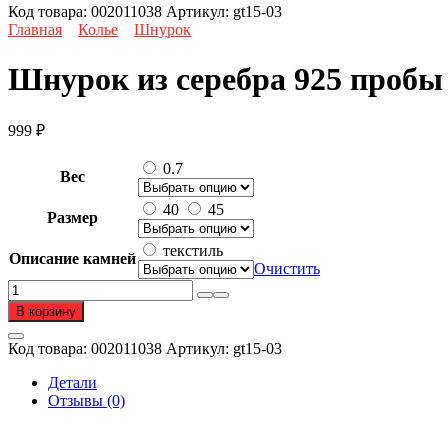
Код товара:
002011038
Артикул:
gt15-03
Главная
Колье
Шнурок
Шнурок из серебра 925 пробы
999
₽
0.7
Вес
40
45
Размер
текстиль
Описание камней
Очистить
Количество
товара
В корзину
Шнурок
из
Код товара:
002011038
Артикул:
gt15-03
серебра
925
Детали
пробы
Отзывы (0)