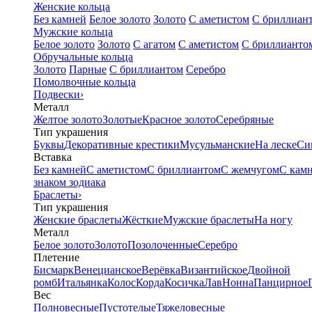
Женские кольца
Без камней
Белое золото
Золото
С аметистом
С бриллиан
Мужские кольца
Белое золото
Золото
С агатом
С аметистом
С бриллианто
Обручальные кольца
Золото
Парные
С бриллиантом
Серебро
Помолвочные кольца
Подвески
›
Металл
Желтое золото
Золотые
Красное золото
Серебряные
Тип украшения
Буквы
Декоративные крестики
Мусульманские
На леске
Си
Вставка
Без камней
С аметистом
С бриллиантом
С жемчугом
С кам
знаком зодиака
Браслеты
›
Тип украшения
Женские браслеты
Жёсткие
Мужские браслеты
На ногу
Металл
Белое золото
Золото
Позолоченные
Серебро
Плетение
Бисмарк
Венецианское
Верёвка
Византийское
Двойной
ромб
Итальянка
Колос
Корда
Косичка
Лав
Нонна
Панцирное
Вес
Полновесные
Пустотелые
Тяжеловесные