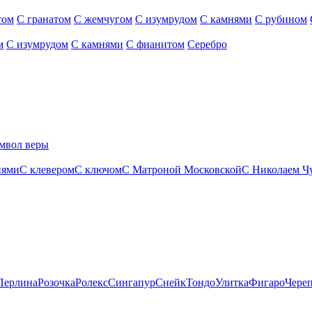
том
С гранатом
С жемчугом
С изумрудом
С камнями
С рубином
м
С изумрудом
С камнями
С фианитом
Серебро
мвол веры
нями
С клевером
С ключом
С Матроной Московской
С Николаем Ч
Перлина
Розочка
Ролекс
Сингапур
Снейк
Тондо
Улитка
Фигаро
Чере