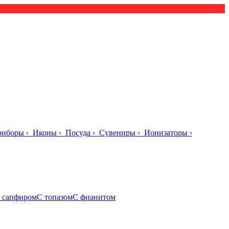
риборы
›
Иконы
›
Посуда
›
Сувениры
›
Ионизаторы
›
 сапфиром
С топазом
С фианитом