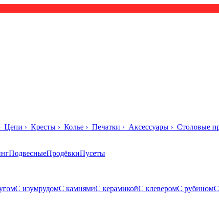
›
Цепи
›
Кресты
›
Колье
›
Печатки
›
Аксессуары
›
Столовые п
инг
Подвесные
Продёвки
Пусеты
угом
С изумрудом
С камнями
С керамикой
С клевером
С рубином
С