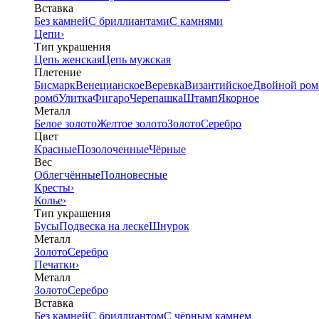
Вставка
Без камней
С бриллиантами
С камнями
Цепи
›
Тип украшения
Цепь женская
Цепь мужская
Плетение
Бисмарк
Венецианское
Веревка
Византийское
Двойной ром
ромб
Улитка
Фигаро
Черепашка
Штамп
Якорное
Металл
Белое золото
Желтое золото
Золото
Серебро
Цвет
Красные
Позолоченные
Чёрные
Вес
Облегчённые
Полновесные
Кресты
›
Колье
›
Тип украшения
Бусы
Подвеска на леске
Шнурок
Металл
Золото
Серебро
Печатки
›
Металл
Золото
Серебро
Вставка
Без камней
С бриллиантом
С чёрным камнем