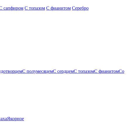
С сапфиром
С топазом
С фианитом
Серебро
удотворцем
С полумесяцем
С сердцем
С топазом
С фианитом
Со
паха
Якорное