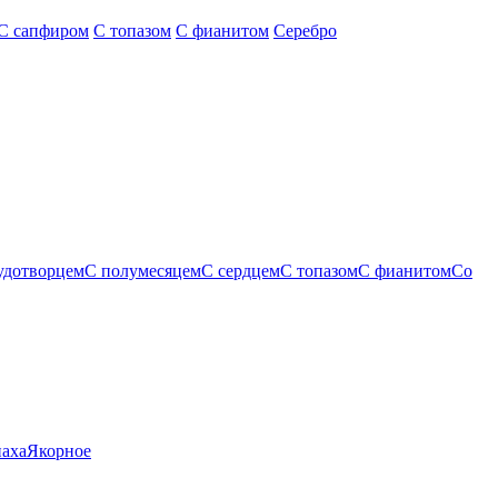
С сапфиром
С топазом
С фианитом
Серебро
удотворцем
С полумесяцем
С сердцем
С топазом
С фианитом
Со
паха
Якорное