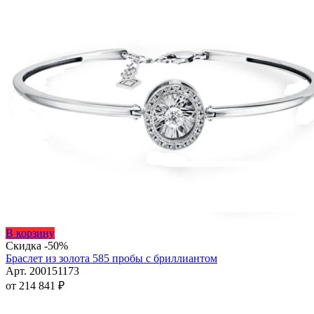
Этот
В корзину
товар
Скидка -50%
имеет
Браслет из золота 585 пробы с бриллиантом
несколько
Арт. 200151173
вариаций.
от
214 841
₽
Опции
можно