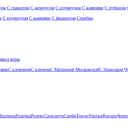
том
С гранатом
С жемчугом
С изумрудом
С камнями
С рубином
м
С изумрудом
С камнями
С фианитом
Серебро
мвол веры
нями
С клевером
С ключом
С Матроной Московской
С Николаем Ч
Перлина
Розочка
Ролекс
Сингапур
Снейк
Тондо
Улитка
Фигаро
Чере