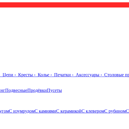
›
Цепи
›
Кресты
›
Колье
›
Печатки
›
Аксессуары
›
Столовые п
инг
Подвесные
Продёвки
Пусеты
угом
С изумрудом
С камнями
С керамикой
С клевером
С рубином
С