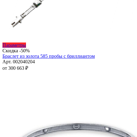
Этот
Параметры
товар
Скидка -50%
имеет
Браслет из золота 585 пробы с бриллиантом
несколько
Арт. 002040204
вариаций.
от
300 663
₽
Опции
можно
выбрать
на
странице
товара.