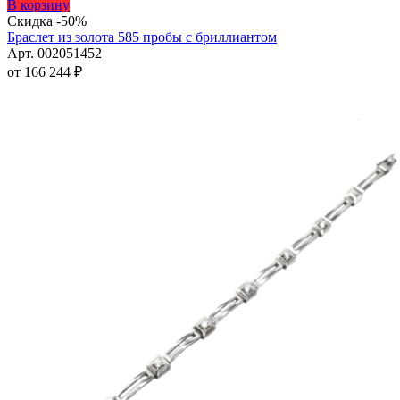
Этот
В корзину
товар
Скидка -50%
имеет
Браслет из золота 585 пробы с бриллиантом
несколько
Арт. 002051452
вариаций.
от
166 244
₽
Опции
можно
выбрать
на
странице
товара.