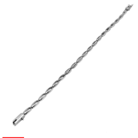
выбрать
на
странице
товара.