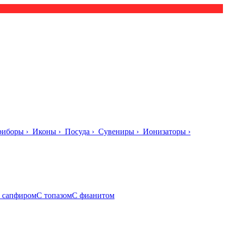
риборы
›
Иконы
›
Посуда
›
Сувениры
›
Ионизаторы
›
 сапфиром
С топазом
С фианитом