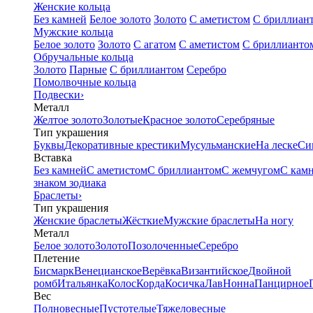
Женские кольца
Без камней
Белое золото
Золото
С аметистом
С бриллиан
Мужские кольца
Белое золото
Золото
С агатом
С аметистом
С бриллианто
Обручальные кольца
Золото
Парные
С бриллиантом
Серебро
Помолвочные кольца
Подвески
›
Металл
Желтое золото
Золотые
Красное золото
Серебряные
Тип украшения
Буквы
Декоративные крестики
Мусульманские
На леске
Си
Вставка
Без камней
С аметистом
С бриллиантом
С жемчугом
С кам
знаком зодиака
Браслеты
›
Тип украшения
Женские браслеты
Жёсткие
Мужские браслеты
На ногу
Металл
Белое золото
Золото
Позолоченные
Серебро
Плетение
Бисмарк
Венецианское
Верёвка
Византийское
Двойной
ромб
Итальянка
Колос
Корда
Косичка
Лав
Нонна
Панцирное
Вес
Полновесные
Пустотелые
Тяжеловесные