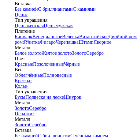
Вставка
Без камней
С бриллиантами
С камнями
Цепи
›
Тип украшения
Цепь женская
Цепь мужская
Плетение
Бисмарк
Венецианское
Веревка
Византийское
Двойной ром
ромб
Улитка
Фигаро
Черепашка
Штамп
Якорное
Металл
Белое золото
Желтое золото
Золото
Серебро
Цвет
Красные
Позолоченные
Чёрные
Вес
Облегчённые
Полновесные
Кресты
›
Колье
›
Тип украшения
Бусы
Подвеска на леске
Шнурок
Металл
Золото
Серебро
Печатки
›
Металл
Золото
Серебро
Вставка
Без камней
С бриллиантом
С чёрным камнем