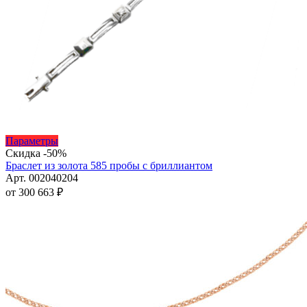
Этот
Параметры
товар
Скидка -50%
имеет
Браслет из золота 585 пробы с бриллиантом
несколько
Арт. 002040204
вариаций.
от
300 663
₽
Опции
можно
выбрать
на
странице
товара.