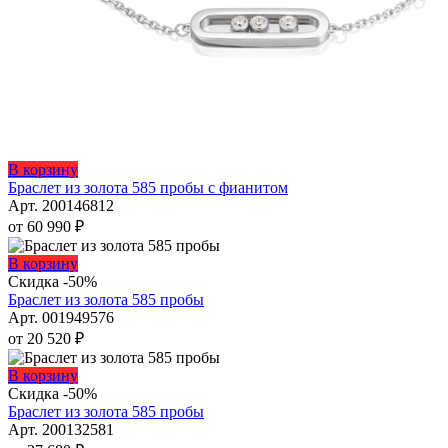
Этот
В корзину
товар
Браслет из золота 585 пробы с фианитом
имеет
Арт. 200146812
несколько
от
60 990
₽
вариаций.
Опции
Этот
В корзину
можно
товар
Скидка -50%
выбрать
имеет
Браслет из золота 585 пробы
на
несколько
Арт. 001949576
странице
вариаций.
от
20 520
₽
товара.
Опции
можно
Этот
В корзину
выбрать
товар
Скидка -50%
на
имеет
Браслет из золота 585 пробы
странице
несколько
Арт. 200132581
товара.
вариаций.