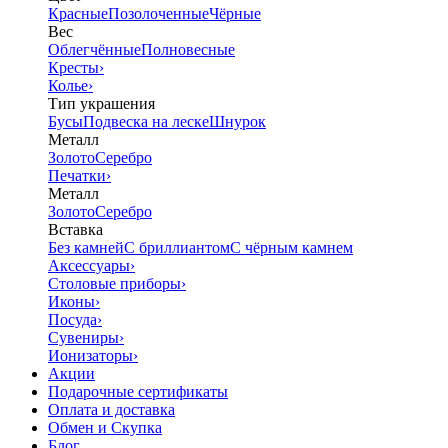
Красные
Позолоченные
Чёрные
Вес
Облегчённые
Полновесные
Кресты
›
Колье
›
Тип украшения
Бусы
Подвеска на леске
Шнурок
Металл
Золото
Серебро
Печатки
›
Металл
Золото
Серебро
Вставка
Без камней
С бриллиантом
С чёрным камнем
Аксессуары
›
Столовые приборы
›
Иконы
›
Посуда
›
Сувениры
›
Ионизаторы
›
Акции
Подарочные сертификаты
Оплата и доставка
Обмен и Скупка
Блог