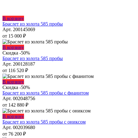
Этот
В корзину
товар
Браслет из золота 585 пробы
имеет
Арт. 200145069
несколько
от
15 000
₽
вариаций.
Опции
Этот
В корзину
можно
товар
Скидка -50%
выбрать
имеет
Браслет из золота 585 пробы
на
несколько
Арт. 200128187
странице
вариаций.
от
116 520
₽
товара.
Опции
можно
Этот
В корзину
выбрать
товар
Скидка -50%
на
имеет
Браслет из золота 585 пробы с фианитом
странице
несколько
Арт. 002048756
товара.
вариаций.
от
142 880
₽
Опции
можно
Этот
В корзину
выбрать
товар
Браслет из золота 585 пробы с ониксом
на
имеет
Арт. 002039680
странице
несколько
от
76 200
₽
товара.