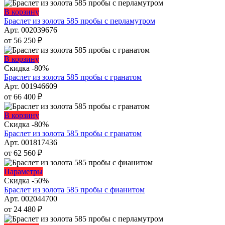
вариаций.
Опции
Этот
В корзину
можно
товар
Браслет из золота 585 пробы с перламутром
выбрать
имеет
Арт. 002039676
на
несколько
от
56 250
₽
странице
вариаций.
товара.
Опции
Этот
В корзину
можно
товар
Скидка -80%
выбрать
имеет
Браслет из золота 585 пробы с гранатом
на
несколько
Арт. 001946609
странице
вариаций.
от
66 400
₽
товара.
Опции
можно
Этот
В корзину
выбрать
товар
Скидка -80%
на
имеет
Браслет из золота 585 пробы с гранатом
странице
несколько
Арт. 001817436
товара.
вариаций.
от
62 560
₽
Опции
можно
Этот
Параметры
выбрать
товар
Скидка -50%
на
имеет
Браслет из золота 585 пробы с фианитом
странице
несколько
Арт. 002044700
товара.
вариаций.
от
24 480
₽
Опции