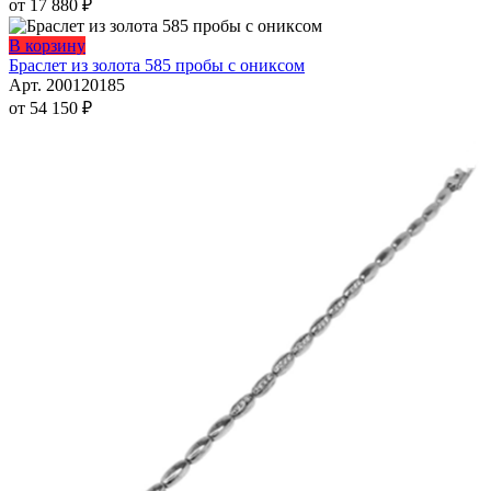
вариаций.
от
17 880
₽
Опции
можно
Этот
В корзину
выбрать
товар
Браслет из золота 585 пробы с ониксом
на
имеет
Арт. 200120185
странице
несколько
от
54 150
₽
товара.
вариаций.
Опции
можно
выбрать
на
странице
товара.