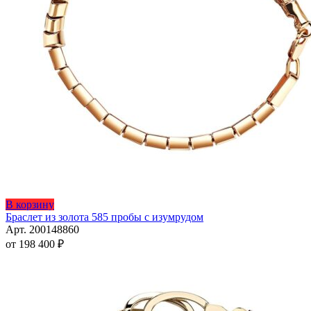
Этот
В корзину
товар
Браслет из золота 585 пробы с изумрудом
имеет
Арт. 200148860
несколько
от
198 400
₽
вариаций.
Опции
можно
выбрать
на