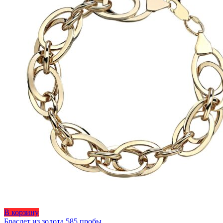
странице
товара.
Этот
В корзину
товар
Браслет из золота 585 пробы