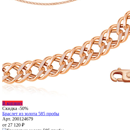
Этот
В корзину
товар
Скидка -50%
имеет
Браслет из золота 585 пробы
несколько
Арт. 200124679
вариаций.
от
27 120
₽
Опции