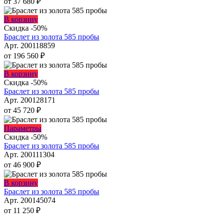
от
37 680
₽
Опции
можно
Этот
В корзину
выбрать
товар
Скидка -50%
на
имеет
Браслет из золота 585 пробы
странице
несколько
Арт. 200118859
товара.
вариаций.
от
196 560
₽
Опции
можно
Этот
В корзину
выбрать
товар
Скидка -50%
на
имеет
Браслет из золота 585 пробы
странице
несколько
Арт. 200128171
товара.
вариаций.
от
45 720
₽
Опции
можно
Этот
Параметры
выбрать
товар
Скидка -50%
на
имеет
Браслет из золота 585 пробы
странице
несколько
Арт. 200111304
товара.
вариаций.
от
46 900
₽
Опции
можно
Этот
В корзину
выбрать
товар
Браслет из золота 585 пробы
на
имеет
Арт. 200145074
странице
несколько
от
11 250
₽
товара.
вариаций.