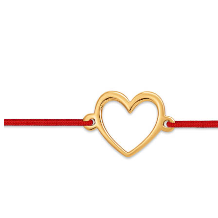
Опции
можно
выбрать
на
странице
товара.