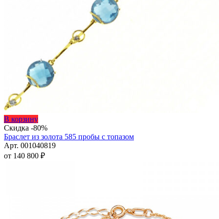
Этот
В корзину
товар
Скидка -80%
имеет
Браслет из золота 585 пробы с топазом
несколько
Арт. 001040819
вариаций.
от
140 800
₽
Опции
можно
выбрать
на
странице
товара.