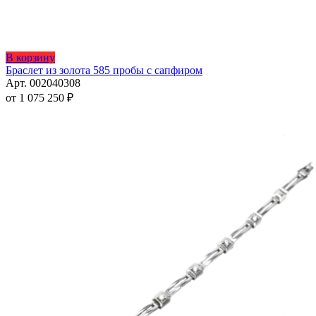
Этот
В корзину
товар
Браслет из золота 585 пробы с сапфиром
имеет
Арт. 002040308
несколько
от
1 075 250
₽
вариаций.
Опции
можно
выбрать
на
странице
товара.