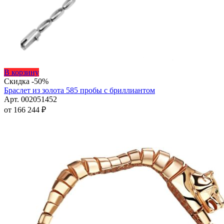
Этот
В корзину
товар
Скидка -50%
имеет
Браслет из золота 585 пробы с бриллиантом
несколько
Арт. 002051452
вариаций.
от
166 244
₽
Опции
можно
выбрать
на
странице
товара.