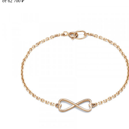
от
62 700
₽
вариаций.
Опции
можно
выбрать
на
странице
товара.