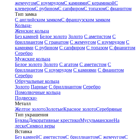
жемчугом
С изумрудом
С камнями
С керамикой
С
клевером
С рубином
С сапфиром
С топазом
С фианитом
Тип замка
С английским замком
С французским замком
Кольца
›
Женские кольца
Без камней
Белое золото
Золото
С аметистом
С
бриллиантом
С гранатом
С жемчугом
С изумрудом
С
камнями
С рубином
С сапфиром
С топазом
С фианитом
Серебро
Мужские кольца
Белое золото
Золото
С агатом
С аметистом
С
бриллиантом
С изумрудом
С камнями
С фианитом
Серебро
Обручальные кольца
Золото
Парные
С бриллиантом
Серебро
Помолвочные кольца
Подвески
›
Металл
Желтое золото
Золотые
Красное золото
Серебряные
Тип украшения
Буквы
Декоративные крестики
Мусульманские
На
леске
Символ веры
Вставка
Без камней
С аметистом
С бриллиантом
С жемчугом
С