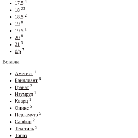
4
17.5
23
18
2
18.5
8
19
1
19.5
8
20
3
21
7
б/р
Вставка
1
Аметист
6
Бриллиант
2
Гранат
1
Изумруд
1
Кварц
5
Оникс
5
Перламутр
2
Сапфир
5
Текстиль
1
Топаз