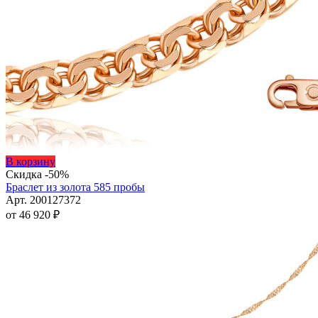
Этот
В корзину
товар
Скидка -50%
имеет
Браслет из золота 585 пробы
несколько
Арт. 200127372
вариаций.
от
46 920
₽
Опции
можно
выбрать
на
странице
товара.