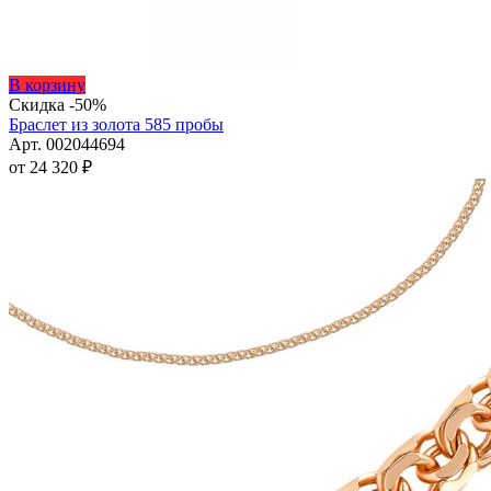
Этот
В корзину
товар
Скидка -50%
имеет
Браслет из золота 585 пробы
несколько
Арт. 002044694
вариаций.
от
24 320
₽
Опции
можно
выбрать
на
странице
товара.