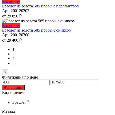
можно
Этот
В корзину
выбрать
товар
Браслет из золота 585 пробы с перламутром
на
имеет
Арт. 200120202
странице
несколько
от
29 850
₽
товара.
вариаций.
Опции
Этот
В корзину
можно
товар
Браслет из золота 585 пробы с ониксом
выбрать
имеет
Арт. 200120200
на
несколько
от
29 400
₽
странице
вариаций.
товара.
Опции
1
можно
…
выбрать
4
на
→
странице
товара.
×
Фильтрация по цене
Минимальная
Максимальная
цена
цена
Фильтрация
Вид изделия
93
Браслет
Металл