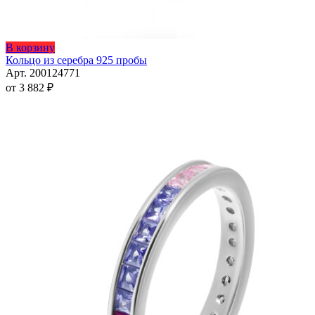
Этот
В корзину
товар
Кольцо из серебра 925 пробы
имеет
Арт. 200124771
несколько
от
3 882
₽
вариаций.
Опции
можно
выбрать
на
странице
товара.