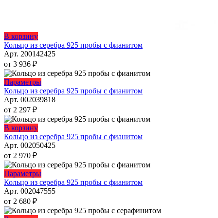
Этот
В корзину
товар
Кольцо из серебра 925 пробы с фианитом
имеет
Арт. 200142425
несколько
от
3 936
₽
вариаций.
Опции
Этот
Параметры
можно
товар
Кольцо из серебра 925 пробы с фианитом
выбрать
имеет
Арт. 002039818
на
несколько
от
2 297
₽
странице
вариаций.
товара.
Опции
Этот
В корзину
можно
товар
Кольцо из серебра 925 пробы с фианитом
выбрать
имеет
Арт. 002050425
на
несколько
от
2 970
₽
странице
вариаций.
товара.
Опции
Этот
Параметры
можно
товар
Кольцо из серебра 925 пробы с фианитом
выбрать
имеет
Арт. 002047555
на
несколько
от
2 680
₽
странице
вариаций.
товара.
Опции