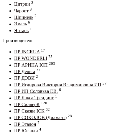
2
Цитрин
3
Чароит
2
Шпинель
6
Эмаль
1
Янтарь
Производитель
17
ПР INCRUA
75
ПР WONDERLI
203
ПР АРИНА ЮП
27
ПР Дельта
2
ПР ДЭВИ
37
ПР Игдирова Виктория Владимировна ИП
6
ПР ИП Соловьва Г.В.
1
ПР Лакса Треидинг
120
ПР СилверК
62
ПР Сказка ЮК
28
ПР СОКОЛОВ (Диамант)
7
ПР Эталон
4
ПР Ювэлди