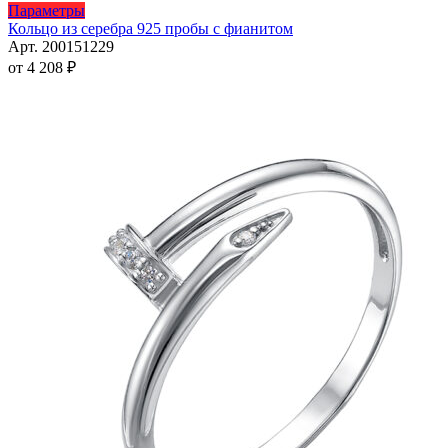
Этот
Параметры
товар
Кольцо из серебра 925 пробы с фианитом
имеет
Арт. 200151229
несколько
от
4 208
₽
вариаций.
Опции
можно
выбрать
на
странице
товара.