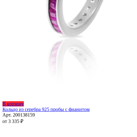
Этот
В корзину
товар
Кольцо из серебра 925 пробы с фианитом
имеет
Арт. 200138159
несколько
от
3 335
₽
вариаций.
Опции
можно