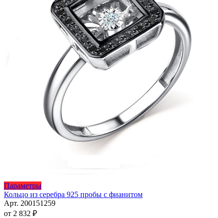
Этот
Параметры
товар
Кольцо из серебра 925 пробы с фианитом
имеет
Арт. 200151259
несколько
от
2 832
₽