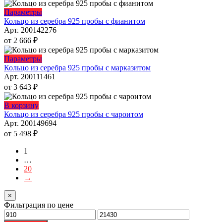
вариаций.
товара.
Опции
Этот
Параметры
можно
товар
Кольцо из серебра 925 пробы с фианитом
выбрать
имеет
Арт. 200142276
на
несколько
от
2 666
₽
странице
вариаций.
товара.
Опции
Этот
Параметры
можно
товар
Кольцо из серебра 925 пробы с марказитом
выбрать
имеет
Арт. 200111461
на
несколько
от
3 643
₽
странице
вариаций.
товара.
Опции
Этот
В корзину
можно
товар
Кольцо из серебра 925 пробы с чароитом
выбрать
имеет
Арт. 200149694
на
несколько
от
5 498
₽
странице
вариаций.
товара.
Опции
1
можно
…
выбрать
20
на
→
странице
товара.
×
Фильтрация по цене
Минимальная
Максимальная