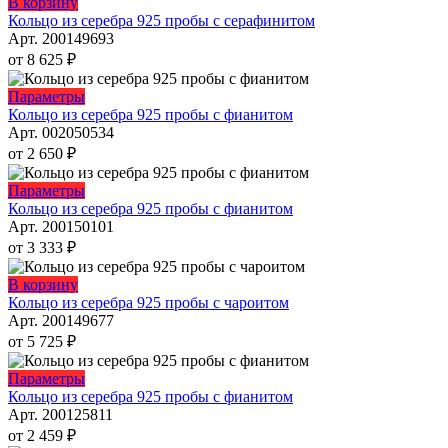
Этот
В корзину
можно
товар
Кольцо из серебра 925 пробы с серафинитом
выбрать
имеет
Арт. 200149693
на
несколько
от
8 625
₽
странице
вариаций.
товара.
Опции
Этот
Параметры
можно
товар
Кольцо из серебра 925 пробы с фианитом
выбрать
имеет
Арт. 002050534
на
несколько
от
2 650
₽
странице
вариаций.
товара.
Опции
Этот
Параметры
можно
товар
Кольцо из серебра 925 пробы с фианитом
выбрать
имеет
Арт. 200150101
на
несколько
от
3 333
₽
странице
вариаций.
товара.
Опции
Этот
В корзину
можно
товар
Кольцо из серебра 925 пробы с чароитом
выбрать
имеет
Арт. 200149677
на
несколько
от
5 725
₽
странице
вариаций.
товара.
Опции
Этот
Параметры
можно
товар
Кольцо из серебра 925 пробы с фианитом
выбрать
имеет
Арт. 200125811
на
несколько
от
2 459
₽
странице