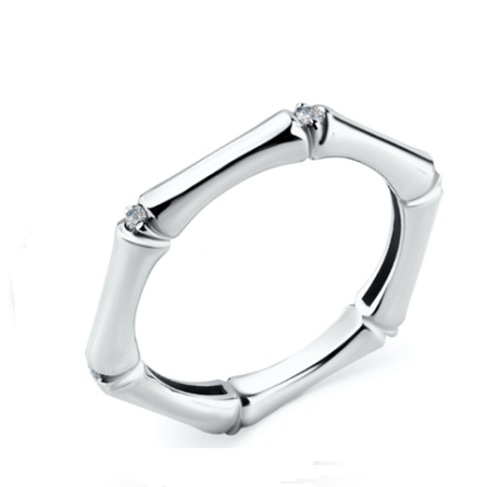
вариаций.
Опции
можно
выбрать
на
странице
товара.