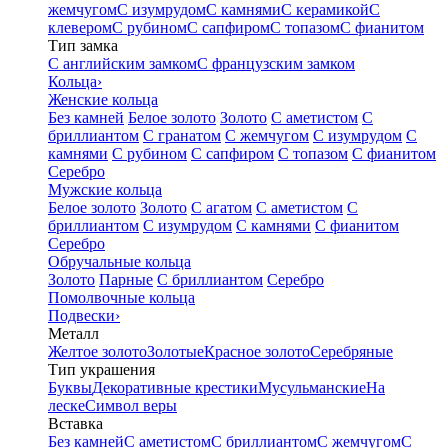
жемчугом
С изумрудом
С камнями
С керамикой
С
клевером
С рубином
С сапфиром
С топазом
С фианитом
Тип замка
С английским замком
С французским замком
Кольца
›
Женские кольца
Без камней
Белое золото
Золото
С аметистом
С
бриллиантом
С гранатом
С жемчугом
С изумрудом
С
камнями
С рубином
С сапфиром
С топазом
С фианитом
Серебро
Мужские кольца
Белое золото
Золото
С агатом
С аметистом
С
бриллиантом
С изумрудом
С камнями
С фианитом
Серебро
Обручальные кольца
Золото
Парные
С бриллиантом
Серебро
Помолвочные кольца
Подвески
›
Металл
Желтое золото
Золотые
Красное золото
Серебряные
Тип украшения
Буквы
Декоративные крестики
Мусульманские
На
леске
Символ веры
Вставка
Без камней
С аметистом
С бриллиантом
С жемчугом
С