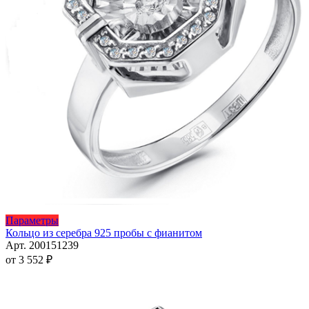
Этот
Параметры
товар
Кольцо из серебра 925 пробы с фианитом
имеет
Арт. 200151239
несколько
от
3 552
₽
вариаций.
Опции
можно
выбрать