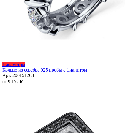
Этот
Параметры
товар
Кольцо из серебра 925 пробы с фианитом
имеет
Арт. 200151263
несколько
от
9 152
₽
вариаций.
Опции
можно
выбрать
на
странице
товара.