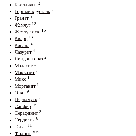
2
Бриллиант
2
Горный хрусталь
5
Гранат
12
Жемчуг
15
Жемчуг иск.
13
Кварц
4
Коралл
4
Лазурит
2
Лондон топаз
1
Малахит
7
Марказит
1
Микс
1
Морганит
9
Опал
2
Перламутр
16
Сапфир
2
Серафинит
6
Сердолик
11
Топаз
306
Фианит