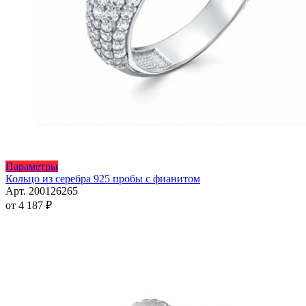
Этот
Параметры
товар
Кольцо из серебра 925 пробы с фианитом
имеет
Арт. 200126265
несколько
от
4 187
₽
вариаций.
Опции
можно
выбрать
на
странице
товара.