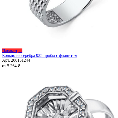
Этот
Параметры
товар
Кольцо из серебра 925 пробы с фианитом
имеет
Арт. 200151244
несколько
от
5 264
₽
вариаций.
Опции
можно
выбрать
на
странице
товара.