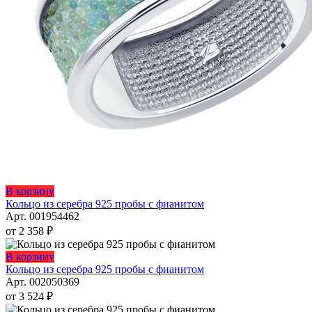
Этот
В корзину
товар
Кольцо из серебра 925 пробы с фианитом
имеет
Арт. 001954462
несколько
от
2 358
₽
вариаций.
Опции
Этот
В корзину
можно
товар
Кольцо из серебра 925 пробы с фианитом
выбрать
имеет
Арт. 002050369
на
несколько
от
3 524
₽
странице
вариаций.