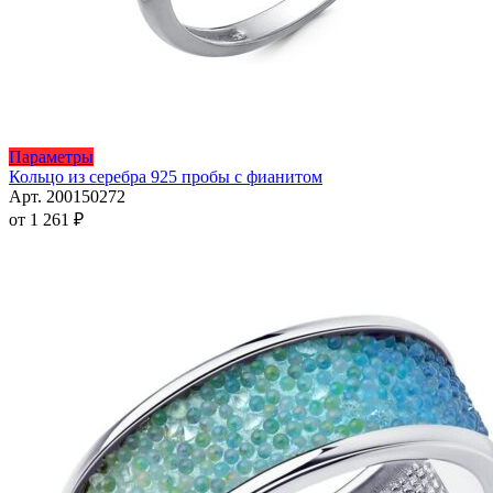
Этот
Параметры
товар
Кольцо из серебра 925 пробы с фианитом
имеет
Арт. 200150272
несколько
от
1 261
₽
вариаций.
Опции
можно
выбрать
на
странице
товара.