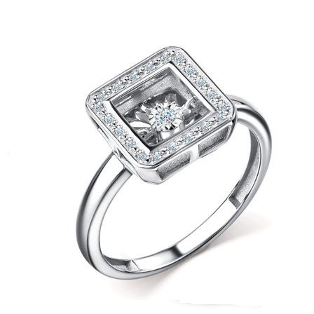
выбрать
на
странице
товара.