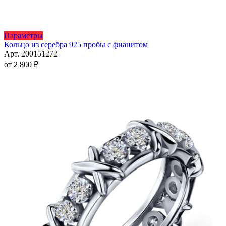
Этот
Параметры
товар
Кольцо из серебра 925 пробы с фианитом
имеет
Арт. 200151272
несколько
от
2 800
₽
вариаций.
Опции
можно
выбрать
на
странице
товара.