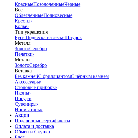
Красные
Позолоченные
Чёрные
Вес
Облегчённые
Полновесные
Кресты
›
Колье
›
Тип украшения
Бусы
Подвеска на леске
Шнурок
Металл
Золото
Серебро
Печатки
›
Металл
Золото
Серебро
Вставка
Без камней
С бриллиантом
С чёрным камнем
Аксессуары
›
Столовые приборы
›
Иконы
›
Посуда
›
Сувениры
›
Ионизаторы
›
Акции
Подарочные сертификаты
Оплата и доставка
Обмен и Скупка
Блог