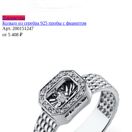
Этот
Параметры
товар
Кольцо из серебра 925 пробы с фианитом
имеет
Арт. 200151247
несколько
от
5 408
₽
вариаций.
Опции
можно
выбрать
на
странице
товара.