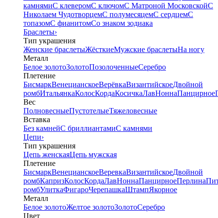
камнями
С клевером
С ключом
С Матроной Московской
С
Николаем Чудотворцем
С полумесяцем
С сердцем
С
топазом
С фианитом
Со знаком зодиака
Браслеты
›
Тип украшения
Женские браслеты
Жёсткие
Мужские браслеты
На ногу
Металл
Белое золото
Золото
Позолоченные
Серебро
Плетение
Бисмарк
Венецианское
Верёвка
Византийское
Двойной
ромб
Итальянка
Колос
Корда
Косичка
Лав
Нонна
Панцирное
Вес
Полновесные
Пустотелые
Тяжеловесные
Вставка
Без камней
С бриллиантами
С камнями
Цепи
›
Тип украшения
Цепь женская
Цепь мужская
Плетение
Бисмарк
Венецианское
Веревка
Византийское
Двойной
ромб
Каприз
Колос
Корда
Лав
Нонна
Панцирное
Перлина
Пи
ромб
Улитка
Фигаро
Черепашка
Штамп
Якорное
Металл
Белое золото
Желтое золото
Золото
Серебро
Цвет