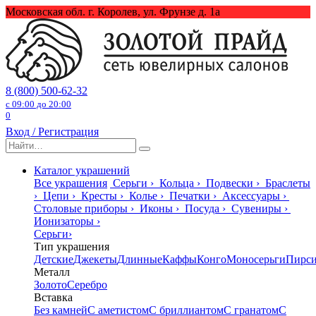
Перейти
Московская обл. г. Королев, ул. Фрунзе д. 1а
к
содержанию
8 (800) 500-62-32
с 09:00 до 20:00
0
Вход / Регистрация
Search
for:
Каталог украшений
Все украшения
Серьги
›
Кольца
›
Подвески
›
Браслеты
›
Цепи
›
Кресты
›
Колье
›
Печатки
›
Аксессуары
›
Столовые приборы
›
Иконы
›
Посуда
›
Сувениры
›
Ионизаторы
›
Серьги
›
Тип украшения
Детские
Джекеты
Длинные
Каффы
Конго
Моносерьги
Пирс
Металл
Золото
Серебро
Вставка
Без камней
С аметистом
С бриллиантом
С гранатом
С