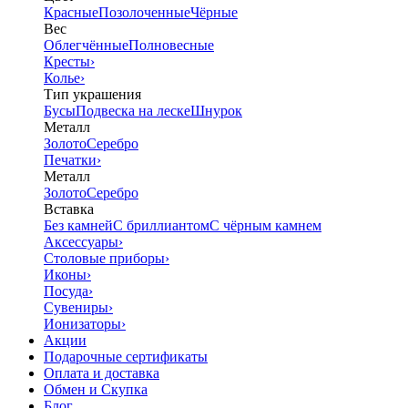
Красные
Позолоченные
Чёрные
Вес
Облегчённые
Полновесные
Кресты
›
Колье
›
Тип украшения
Бусы
Подвеска на леске
Шнурок
Металл
Золото
Серебро
Печатки
›
Металл
Золото
Серебро
Вставка
Без камней
С бриллиантом
С чёрным камнем
Аксессуары
›
Столовые приборы
›
Иконы
›
Посуда
›
Сувениры
›
Ионизаторы
›
Акции
Подарочные сертификаты
Оплата и доставка
Обмен и Скупка
Блог