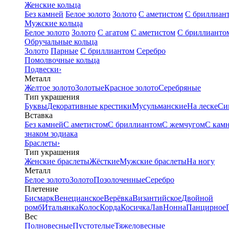
Женские кольца
Без камней
Белое золото
Золото
С аметистом
С бриллиан
Мужские кольца
Белое золото
Золото
С агатом
С аметистом
С бриллианто
Обручальные кольца
Золото
Парные
С бриллиантом
Серебро
Помолвочные кольца
Подвески
›
Металл
Желтое золото
Золотые
Красное золото
Серебряные
Тип украшения
Буквы
Декоративные крестики
Мусульманские
На леске
Си
Вставка
Без камней
С аметистом
С бриллиантом
С жемчугом
С кам
знаком зодиака
Браслеты
›
Тип украшения
Женские браслеты
Жёсткие
Мужские браслеты
На ногу
Металл
Белое золото
Золото
Позолоченные
Серебро
Плетение
Бисмарк
Венецианское
Верёвка
Византийское
Двойной
ромб
Итальянка
Колос
Корда
Косичка
Лав
Нонна
Панцирное
Вес
Полновесные
Пустотелые
Тяжеловесные