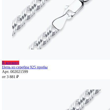
Этот
В корзину
товар
Цепь из серебра 925 пробы
имеет
Арт. 002021599
несколько
от
3 881
₽
вариаций.
Опции
можно
выбрать
на
странице
товара.