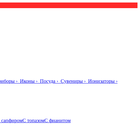
риборы
›
Иконы
›
Посуда
›
Сувениры
›
Ионизаторы
›
 сапфиром
С топазом
С фианитом