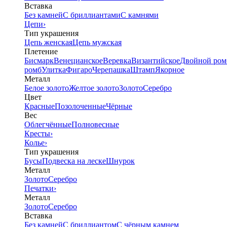
Вставка
Без камней
С бриллиантами
С камнями
Цепи
›
Тип украшения
Цепь женская
Цепь мужская
Плетение
Бисмарк
Венецианское
Веревка
Византийское
Двойной ром
ромб
Улитка
Фигаро
Черепашка
Штамп
Якорное
Металл
Белое золото
Желтое золото
Золото
Серебро
Цвет
Красные
Позолоченные
Чёрные
Вес
Облегчённые
Полновесные
Кресты
›
Колье
›
Тип украшения
Бусы
Подвеска на леске
Шнурок
Металл
Золото
Серебро
Печатки
›
Металл
Золото
Серебро
Вставка
Без камней
С бриллиантом
С чёрным камнем