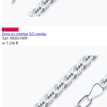
Этот
В корзину
товар
Цепь из серебра 925 пробы
имеет
Арт. 002021609
несколько
от
5 256
₽
вариаций.
Опции
можно
выбрать
на
странице
товара.