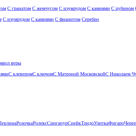
том
С гранатом
С жемчугом
С изумрудом
С камнями
С рубином
м
С изумрудом
С камнями
С фианитом
Серебро
мвол веры
нями
С клевером
С ключом
С Матроной Московской
С Николаем Ч
Перлина
Розочка
Ролекс
Сингапур
Снейк
Тондо
Улитка
Фигаро
Чере