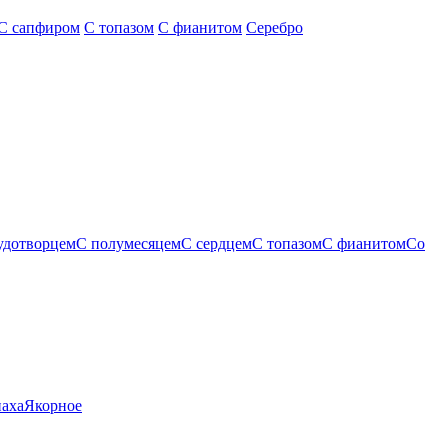
С сапфиром
С топазом
С фианитом
Серебро
удотворцем
С полумесяцем
С сердцем
С топазом
С фианитом
Со
паха
Якорное