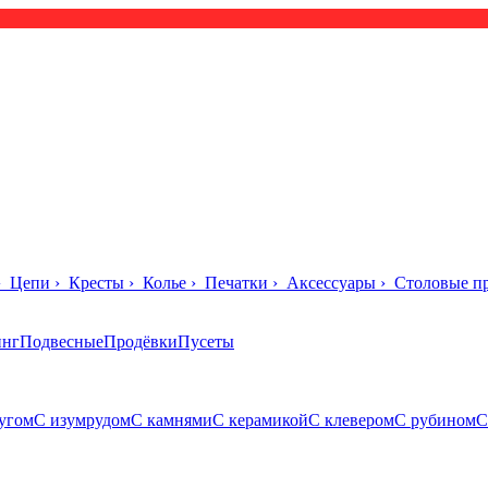
›
Цепи
›
Кресты
›
Колье
›
Печатки
›
Аксессуары
›
Столовые п
инг
Подвесные
Продёвки
Пусеты
угом
С изумрудом
С камнями
С керамикой
С клевером
С рубином
С