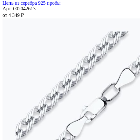
товар
Цепь из серебра 925 пробы
имеет
Арт. 002042613
несколько
от
4 349
₽
вариаций.
Опции
можно
выбрать
на
странице
товара.