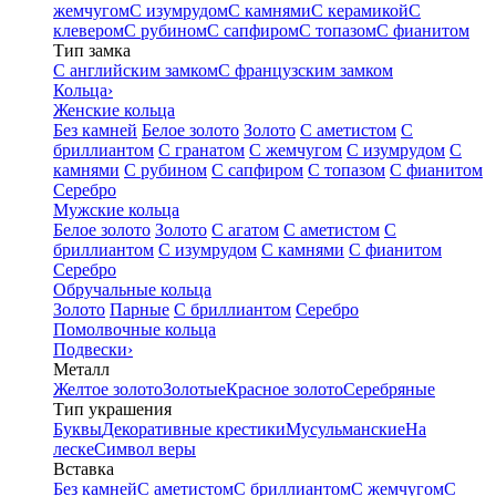
жемчугом
С изумрудом
С камнями
С керамикой
С
клевером
С рубином
С сапфиром
С топазом
С фианитом
Тип замка
С английским замком
С французским замком
Кольца
›
Женские кольца
Без камней
Белое золото
Золото
С аметистом
С
бриллиантом
С гранатом
С жемчугом
С изумрудом
С
камнями
С рубином
С сапфиром
С топазом
С фианитом
Серебро
Мужские кольца
Белое золото
Золото
С агатом
С аметистом
С
бриллиантом
С изумрудом
С камнями
С фианитом
Серебро
Обручальные кольца
Золото
Парные
С бриллиантом
Серебро
Помолвочные кольца
Подвески
›
Металл
Желтое золото
Золотые
Красное золото
Серебряные
Тип украшения
Буквы
Декоративные крестики
Мусульманские
На
леске
Символ веры
Вставка
Без камней
С аметистом
С бриллиантом
С жемчугом
С