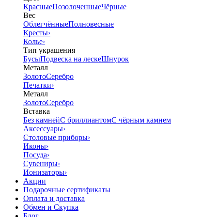
Красные
Позолоченные
Чёрные
Вес
Облегчённые
Полновесные
Кресты
›
Колье
›
Тип украшения
Бусы
Подвеска на леске
Шнурок
Металл
Золото
Серебро
Печатки
›
Металл
Золото
Серебро
Вставка
Без камней
С бриллиантом
С чёрным камнем
Аксессуары
›
Столовые приборы
›
Иконы
›
Посуда
›
Сувениры
›
Ионизаторы
›
Акции
Подарочные сертификаты
Оплата и доставка
Обмен и Скупка
Блог