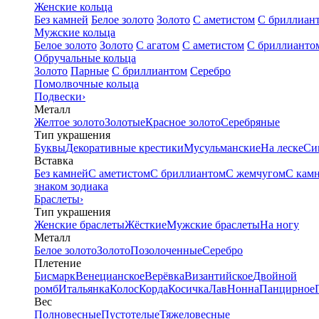
Женские кольца
Без камней
Белое золото
Золото
С аметистом
С бриллиан
Мужские кольца
Белое золото
Золото
С агатом
С аметистом
С бриллианто
Обручальные кольца
Золото
Парные
С бриллиантом
Серебро
Помолвочные кольца
Подвески
›
Металл
Желтое золото
Золотые
Красное золото
Серебряные
Тип украшения
Буквы
Декоративные крестики
Мусульманские
На леске
Си
Вставка
Без камней
С аметистом
С бриллиантом
С жемчугом
С кам
знаком зодиака
Браслеты
›
Тип украшения
Женские браслеты
Жёсткие
Мужские браслеты
На ногу
Металл
Белое золото
Золото
Позолоченные
Серебро
Плетение
Бисмарк
Венецианское
Верёвка
Византийское
Двойной
ромб
Итальянка
Колос
Корда
Косичка
Лав
Нонна
Панцирное
Вес
Полновесные
Пустотелые
Тяжеловесные