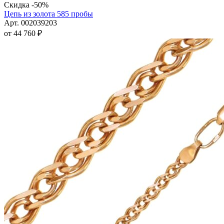
товар
Скидка -50%
имеет
Цепь из золота 585 пробы
несколько
Арт. 002039203
вариаций.
от
44 760
₽
Опции
можно
выбрать
на
странице
товара.