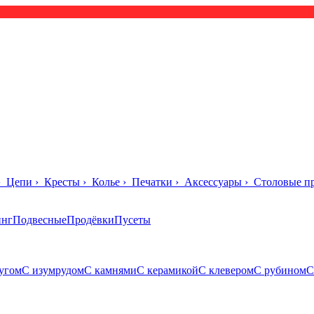
›
Цепи
›
Кресты
›
Колье
›
Печатки
›
Аксессуары
›
Столовые п
инг
Подвесные
Продёвки
Пусеты
угом
С изумрудом
С камнями
С керамикой
С клевером
С рубином
С