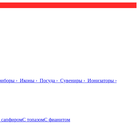
риборы
›
Иконы
›
Посуда
›
Сувениры
›
Ионизаторы
›
 сапфиром
С топазом
С фианитом