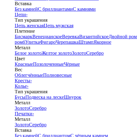
Вставка
Без камней
С бриллиантами
С камнями
Цепи
›
Тип украшения
Цепь женская
Цепь мужская
Плетение
Бисмарк
Венецианское
Веревка
Византийское
Двойной ром
ромб
Улитка
Фигаро
Черепашка
Штамп
Якорное
Металл
Белое золото
Желтое золото
Золото
Серебро
Цвет
Красные
Позолоченные
Чёрные
Вес
Облегчённые
Полновесные
Кресты
›
Колье
›
Тип украшения
Бусы
Подвеска на леске
Шнурок
Металл
Золото
Серебро
Печатки
›
Металл
Золото
Серебро
Вставка
Без камней
С бриллиантом
С чёрным камнем