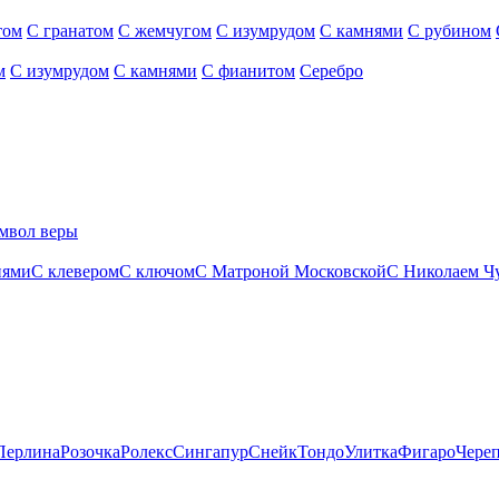
том
С гранатом
С жемчугом
С изумрудом
С камнями
С рубином
м
С изумрудом
С камнями
С фианитом
Серебро
мвол веры
нями
С клевером
С ключом
С Матроной Московской
С Николаем Ч
Перлина
Розочка
Ролекс
Сингапур
Снейк
Тондо
Улитка
Фигаро
Чере