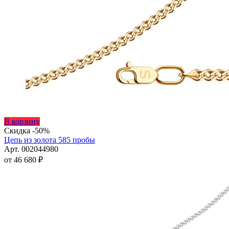
Этот
В корзину
товар
Скидка -50%
имеет
Цепь из золота 585 пробы
несколько
Арт. 002044980
вариаций.
от
46 680
₽
Опции
можно
выбрать
на
странице
товара.