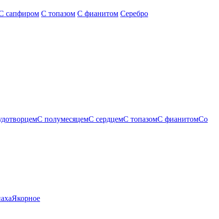
С сапфиром
С топазом
С фианитом
Серебро
удотворцем
С полумесяцем
С сердцем
С топазом
С фианитом
Со
паха
Якорное