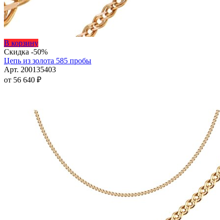
Этот
В корзину
товар
Скидка -50%
имеет
Цепь из золота 585 пробы
несколько
Арт. 200135403
вариаций.
от
56 640
₽
Опции
можно
выбрать
на
странице
товара.