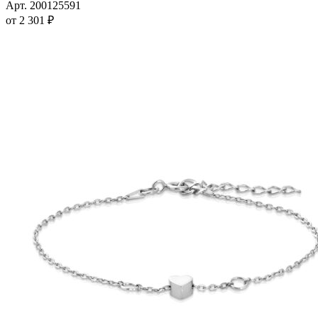
имеет
Арт. 200125591
несколько
от
2 301
₽
вариаций.
Опции
можно
выбрать
на
странице
товара.