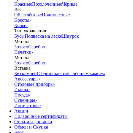
Красные
Позолоченные
Чёрные
Вес
Облегчённые
Полновесные
Кресты
›
Колье
›
Тип украшения
Бусы
Подвеска на леске
Шнурок
Металл
Золото
Серебро
Печатки
›
Металл
Золото
Серебро
Вставка
Без камней
С бриллиантом
С чёрным камнем
Аксессуары
›
Столовые приборы
›
Иконы
›
Посуда
›
Сувениры
›
Ионизаторы
›
Акции
Подарочные сертификаты
Оплата и доставка
Обмен и Скупка
Блог