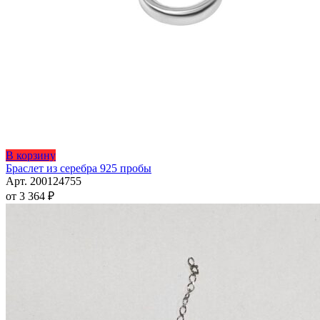
Этот
В корзину
товар
Браслет из серебра 925 пробы
имеет
Арт. 200124755
несколько
от
3 364
₽
вариаций.
Опции
можно
выбрать
на
странице
товара.