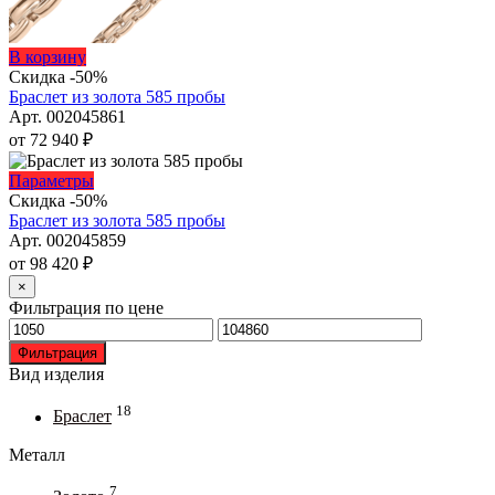
Этот
В корзину
товар
Скидка -50%
имеет
Браслет из золота 585 пробы
несколько
Арт. 002045861
вариаций.
от
72 940
₽
Опции
можно
Этот
Параметры
выбрать
товар
Скидка -50%
на
имеет
Браслет из золота 585 пробы
странице
несколько
Арт. 002045859
товара.
вариаций.
от
98 420
₽
Опции
×
можно
Фильтрация по цене
выбрать
Минимальная
Максимальная
на
цена
цена
Фильтрация
странице
Вид изделия
товара.
18
Браслет
Металл
7