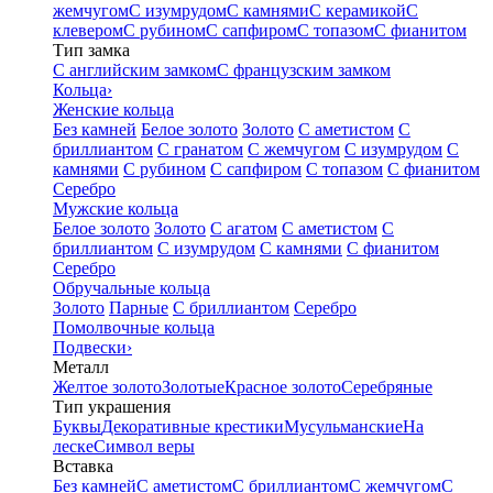
жемчугом
С изумрудом
С камнями
С керамикой
С
клевером
С рубином
С сапфиром
С топазом
С фианитом
Тип замка
С английским замком
С французским замком
Кольца
›
Женские кольца
Без камней
Белое золото
Золото
С аметистом
С
бриллиантом
С гранатом
С жемчугом
С изумрудом
С
камнями
С рубином
С сапфиром
С топазом
С фианитом
Серебро
Мужские кольца
Белое золото
Золото
С агатом
С аметистом
С
бриллиантом
С изумрудом
С камнями
С фианитом
Серебро
Обручальные кольца
Золото
Парные
С бриллиантом
Серебро
Помолвочные кольца
Подвески
›
Металл
Желтое золото
Золотые
Красное золото
Серебряные
Тип украшения
Буквы
Декоративные крестики
Мусульманские
На
леске
Символ веры
Вставка
Без камней
С аметистом
С бриллиантом
С жемчугом
С