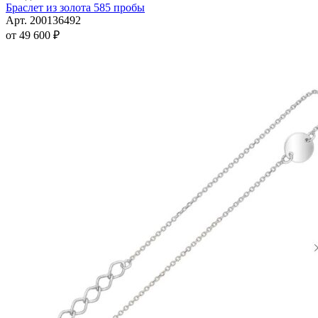
имеет
Браслет из золота 585 пробы
несколько
Арт. 200136492
вариаций.
от
49 600
₽
Опции
можно
выбрать
на
странице
товара.