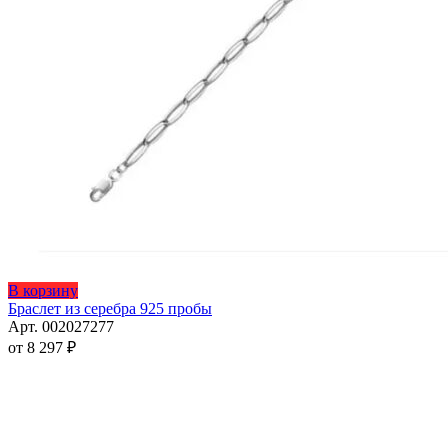
Этот
В корзину
товар
Браслет из серебра 925 пробы
имеет
Арт. 002027277
несколько
от
8 297
₽
вариаций.
Опции
можно
выбрать
на