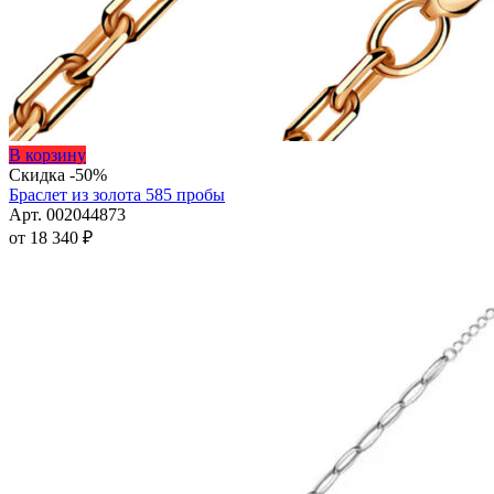
Этот
В корзину
товар
Скидка -50%
имеет
Браслет из золота 585 пробы
несколько
Арт. 002044873
вариаций.
от
18 340
₽
Опции
можно
выбрать
на
странице
товара.