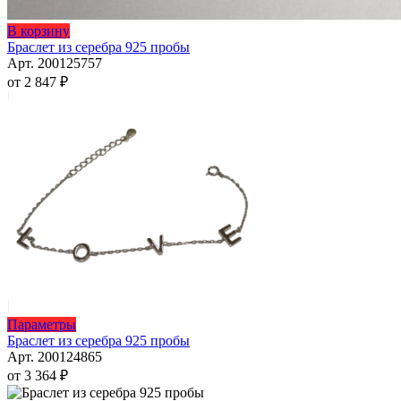
Этот
В корзину
товар
Браслет из серебра 925 пробы
имеет
Арт. 200125757
несколько
от
2 847
₽
вариаций.
Опции
можно
выбрать
на
странице
товара.
Этот
Параметры
товар
Браслет из серебра 925 пробы
имеет
Арт. 200124865
несколько
от
3 364
₽
вариаций.