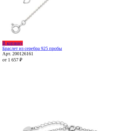
Этот
В корзину
товар
Браслет из серебра 925 пробы
имеет
Арт. 200126161
несколько
от
1 657
₽
вариаций.
Опции
можно
выбрать
на
странице
товара.