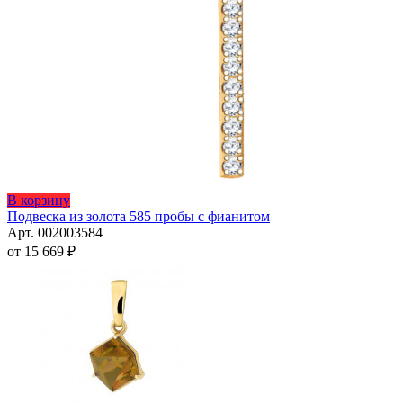
Этот
В корзину
товар
Подвеска из золота 585 пробы с фианитом
имеет
Арт. 002003584
несколько
от
15 669
₽
вариаций.
Опции
можно
выбрать
на
странице
товара.