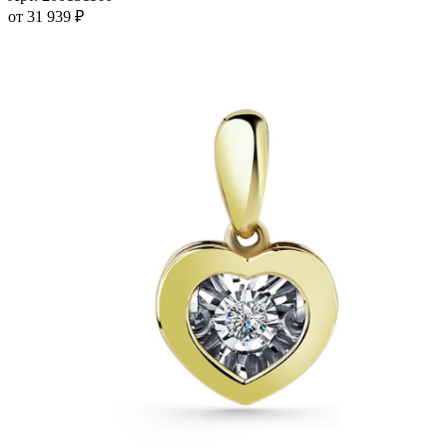
вариаций.
от
31 939
₽
Опции
можно
выбрать
на
странице
товара.