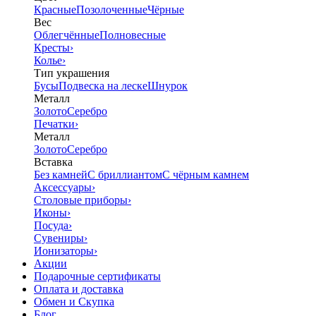
Красные
Позолоченные
Чёрные
Вес
Облегчённые
Полновесные
Кресты
›
Колье
›
Тип украшения
Бусы
Подвеска на леске
Шнурок
Металл
Золото
Серебро
Печатки
›
Металл
Золото
Серебро
Вставка
Без камней
С бриллиантом
С чёрным камнем
Аксессуары
›
Столовые приборы
›
Иконы
›
Посуда
›
Сувениры
›
Ионизаторы
›
Акции
Подарочные сертификаты
Оплата и доставка
Обмен и Скупка
Блог