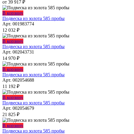
вариаций.
от
39 917
₽
товара.
Опции
можно
В корзину
выбрать
Подвеска из золота 585 пробы
на
Арт. 001983774
странице
12 032
₽
товара.
В корзину
Подвеска из золота 585 пробы
Арт. 002043731
14 970
₽
В корзину
Подвеска из золота 585 пробы
Арт. 002054688
11 192
₽
В корзину
Подвеска из золота 585 пробы
Арт. 002054679
21 825
₽
В корзину
Подвеска из золота 585 пробы