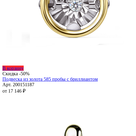
Этот
В корзину
товар
Скидка -50%
имеет
Подвеска из золота 585 пробы с бриллиантом
несколько
Арт. 200151187
вариаций.
от
17 146
₽
Опции
можно
выбрать
на
странице
товара.