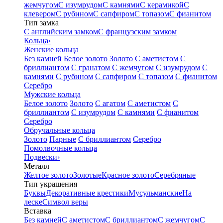
жемчугом
С изумрудом
С камнями
С керамикой
С
клевером
С рубином
С сапфиром
С топазом
С фианитом
Тип замка
С английским замком
С французским замком
Кольца
›
Женские кольца
Без камней
Белое золото
Золото
С аметистом
С
бриллиантом
С гранатом
С жемчугом
С изумрудом
С
камнями
С рубином
С сапфиром
С топазом
С фианитом
Серебро
Мужские кольца
Белое золото
Золото
С агатом
С аметистом
С
бриллиантом
С изумрудом
С камнями
С фианитом
Серебро
Обручальные кольца
Золото
Парные
С бриллиантом
Серебро
Помолвочные кольца
Подвески
›
Металл
Желтое золото
Золотые
Красное золото
Серебряные
Тип украшения
Буквы
Декоративные крестики
Мусульманские
На
леске
Символ веры
Вставка
Без камней
С аметистом
С бриллиантом
С жемчугом
С