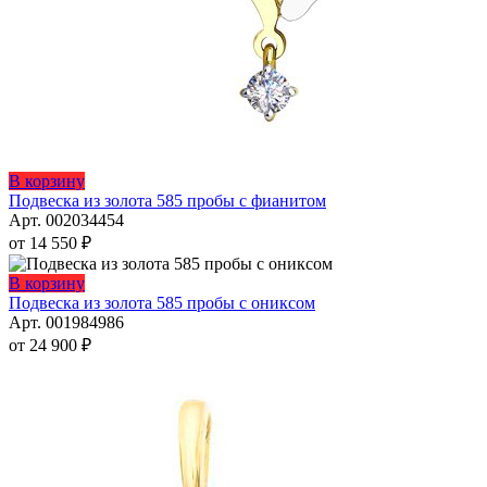
Этот
В корзину
товар
Подвеска из золота 585 пробы с фианитом
имеет
Арт. 002034454
несколько
от
14 550
₽
вариаций.
Опции
Этот
В корзину
можно
товар
Подвеска из золота 585 пробы с ониксом
выбрать
имеет
Арт. 001984986
на
несколько
от
24 900
₽
странице
вариаций.
товара.
Опции
можно
выбрать
на
странице
товара.