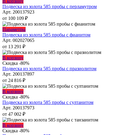
Этот
В корзину
выбрать
товар
Подвеска из золота 585 пробы с перламутром
на
имеет
Арт. 200137923
странице
несколько
от
100 109
₽
товара.
вариаций.
Опции
Этот
Параметры
можно
товар
Подвеска из золота 585 пробы с фианитом
выбрать
имеет
Арт. 002027065
на
несколько
от
13 291
₽
странице
вариаций.
товара.
Опции
Этот
В корзину
можно
товар
Скидка -80%
выбрать
имеет
Подвеска из золота 585 пробы с празиолитом
на
несколько
Арт. 200137897
странице
вариаций.
от
24 816
₽
товара.
Опции
можно
Этот
В корзину
выбрать
товар
Скидка -80%
на
имеет
Подвеска из золота 585 пробы с султанитом
странице
несколько
Арт. 200137973
товара.
вариаций.
от
47 002
₽
Опции
можно
Этот
В корзину
выбрать
товар
Скидка -80%
на