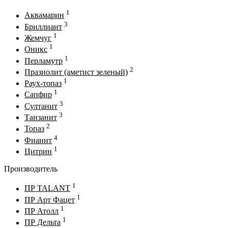
1
Аквамарин
3
Бриллиант
1
Жемчуг
1
Оникс
1
Перламутр
2
Празиолит (аметист зеленый)
1
Раух-топаз
1
Сапфир
3
Султанит
3
Танзанит
2
Топаз
4
Фианит
1
Цитрин
Производитель
1
ПР TALANT
1
ПР Арт Фацет
1
ПР Атолл
1
ПР Дельта