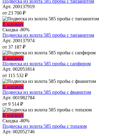
имеет
Подвеска из золота 585 пробы с танзанитом
странице
несколько
Арт. 200137919
товара.
вариаций.
от
23 700
₽
Опции
можно
Этот
В корзину
выбрать
товар
Скидка -80%
на
имеет
Подвеска из золота 585 пробы с танзанитом
странице
несколько
Арт. 200137974
товара.
вариаций.
от
37 187
₽
Опции
можно
Этот
В корзину
выбрать
товар
Подвеска из золота 585 пробы с сапфиром
на
имеет
Арт. 002051814
странице
несколько
от
115 532
₽
товара.
вариаций.
Опции
Этот
В корзину
можно
товар
Подвеска из золота 585 пробы с фианитом
выбрать
имеет
Арт. 001982784
на
несколько
от
9 514
₽
странице
вариаций.
товара.
Опции
Этот
В корзину
можно
товар
Скидка -80%
выбрать
имеет
Подвеска из золота 585 пробы с топазом
на
несколько
Арт. 002052746
странице