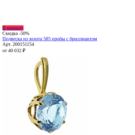
Этот
В корзину
товар
Скидка -50%
имеет
Подвеска из золота 585 пробы с бриллиантом
несколько
Арт. 200151154
вариаций.
от
40 032
₽
Опции
можно
выбрать
на
странице
товара.