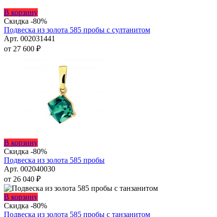
Этот
В корзину
товар
Скидка -80%
имеет
Подвеска из золота 585 пробы с султанитом
несколько
Арт. 002031441
вариаций.
от
27 600
₽
Опции
можно
выбрать
на
странице
товара.
Этот
В корзину
товар
Скидка -80%
имеет
Подвеска из золота 585 пробы
несколько
Арт. 002040030
вариаций.
от
26 040
₽
Опции
можно
Этот
В корзину
выбрать
товар
Скидка -80%
на
имеет
Подвеска из золота 585 пробы с танзанитом