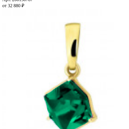
вариаций.
от
32 880
₽
Опции
можно
выбрать
на
странице
товара.