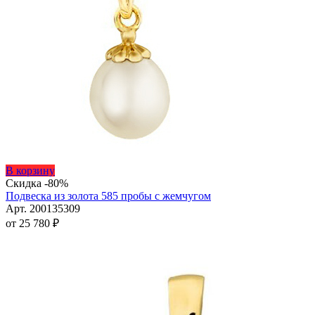
Этот
В корзину
товар
Скидка -80%
имеет
Подвеска из золота 585 пробы с жемчугом
несколько
Арт. 200135309
вариаций.
от
25 780
₽
Опции
можно
выбрать
на
странице
товара.