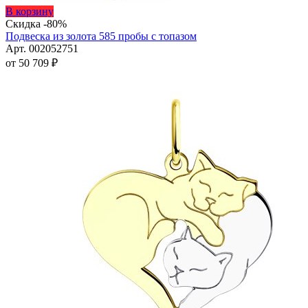
Этот
В корзину
товар
Скидка -80%
имеет
Подвеска из золота 585 пробы с топазом
несколько
Арт. 002052751
вариаций.
от
50 709
₽
Опции
можно
выбрать
на
странице
товара.