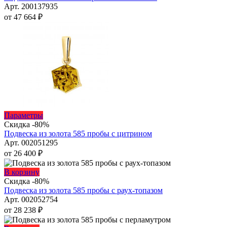
странице
несколько
Арт. 200137935
товара.
вариаций.
от
47 664
₽
Опции
можно
выбрать
на
странице
товара.
Этот
Параметры
товар
Скидка -80%
имеет
Подвеска из золота 585 пробы с цитрином
несколько
Арт. 002051295
вариаций.
от
26 400
₽
Опции
можно
Этот
В корзину
выбрать
товар
Скидка -80%
на
имеет
Подвеска из золота 585 пробы с раух-топазом
странице
несколько
Арт. 002052754
товара.
вариаций.
от
28 238
₽
Опции
можно