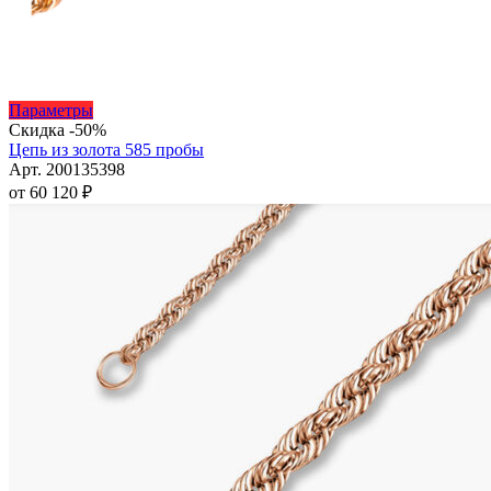
Этот
Параметры
товар
Скидка -50%
имеет
Цепь из золота 585 пробы
несколько
Арт. 200135398
вариаций.
от
60 120
₽
Опции
можно
выбрать
на
странице
товара.