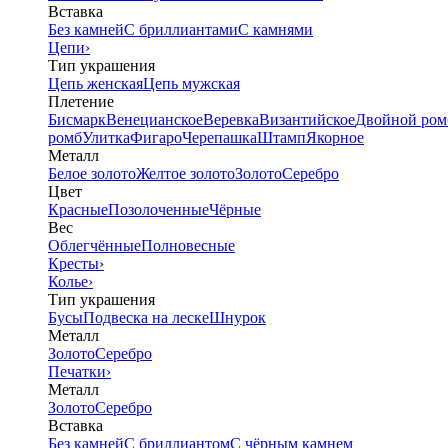
Вставка
Без камней
С бриллиантами
С камнями
Цепи
›
Тип украшения
Цепь женская
Цепь мужская
Плетение
Бисмарк
Венецианское
Веревка
Византийское
Двойной ром
ромб
Улитка
Фигаро
Черепашка
Штамп
Якорное
Металл
Белое золото
Желтое золото
Золото
Серебро
Цвет
Красные
Позолоченные
Чёрные
Вес
Облегчённые
Полновесные
Кресты
›
Колье
›
Тип украшения
Бусы
Подвеска на леске
Шнурок
Металл
Золото
Серебро
Печатки
›
Металл
Золото
Серебро
Вставка
Без камней
С бриллиантом
С чёрным камнем