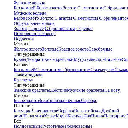
Женские кольца
Без камней
Белое золото
Золото
С аметистом
С бриллиан
Мужские кольца
Белое золото
Золото
С агатом
С аметистом
С бриллианто
Обручальные кольца
Золото
Парные
С бриллиантом
Серебро
Помолвочные кольца
Подвески
›
Металл
Желтое золото
Золотые
Красное золото
Серебряные
Тип украшения
Буквы
Декоративные крестики
Мусульманские
На леске
Си
Вставка
Без камней
С аметистом
С бриллиантом
С жемчугом
С кам
знаком зодиака
Браслеты
›
Тип украшения
Женские браслеты
Жёсткие
Мужские браслеты
На ногу
Металл
Белое золото
Золото
Позолоченные
Серебро
Плетение
Бисмарк
Венецианское
Верёвка
Византийское
Двойной
ромб
Итальянка
Колос
Корда
Косичка
Лав
Нонна
Панцирное
Вес
Полновесные
Пустотелые
Тяжеловесные