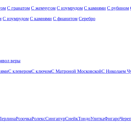
том
С гранатом
С жемчугом
С изумрудом
С камнями
С рубином
м
С изумрудом
С камнями
С фианитом
Серебро
мвол веры
нями
С клевером
С ключом
С Матроной Московской
С Николаем Ч
Перлина
Розочка
Ролекс
Сингапур
Снейк
Тондо
Улитка
Фигаро
Чере