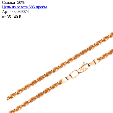
товар
Скидка -50%
имеет
Цепь из золота 585 пробы
несколько
Арт. 002039074
вариаций.
от
35 140
₽
Опции
можно
выбрать
на
странице
товара.