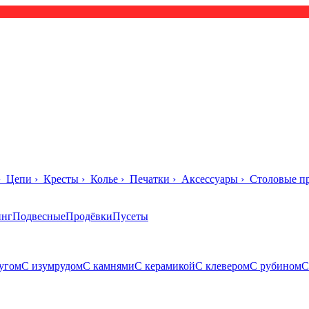
›
Цепи
›
Кресты
›
Колье
›
Печатки
›
Аксессуары
›
Столовые п
инг
Подвесные
Продёвки
Пусеты
угом
С изумрудом
С камнями
С керамикой
С клевером
С рубином
С