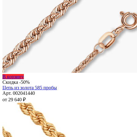
Этот
В корзину
товар
Скидка -50%
имеет
Цепь из золота 585 пробы
несколько
Арт. 002041440
вариаций.
от
29 640
₽
Опции
можно
выбрать
на
странице
товара.