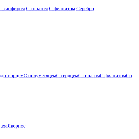
С сапфиром
С топазом
С фианитом
Серебро
удотворцем
С полумесяцем
С сердцем
С топазом
С фианитом
Со
паха
Якорное