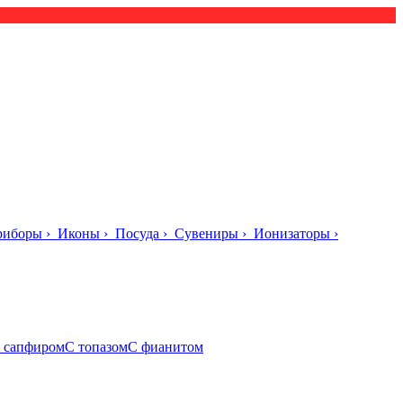
риборы
›
Иконы
›
Посуда
›
Сувениры
›
Ионизаторы
›
 сапфиром
С топазом
С фианитом