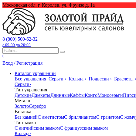
Перейти
Московская обл. г. Королев, ул. Фрунзе д. 1а
к
содержанию
8 (800) 500-62-32
с 09:00 до 20:00
Search
for:
0
Вход / Регистрация
Каталог украшений
Все украшения
Серьги
›
Кольца
›
Подвески
›
Браслеты
Серьги
›
Тип украшения
Детские
Джекеты
Длинные
Каффы
Конго
Моносерьги
Пирс
Металл
Золото
Серебро
Вставка
Без камней
С аметистом
С бриллиантом
С гранатом
С жемч
Тип замка
С английским замком
С французским замком
Кольца
›