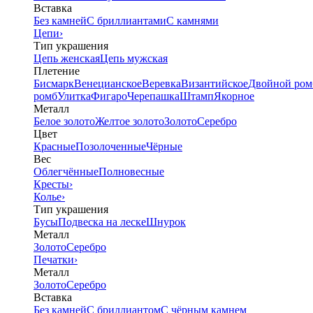
Вставка
Без камней
С бриллиантами
С камнями
Цепи
›
Тип украшения
Цепь женская
Цепь мужская
Плетение
Бисмарк
Венецианское
Веревка
Византийское
Двойной ром
ромб
Улитка
Фигаро
Черепашка
Штамп
Якорное
Металл
Белое золото
Желтое золото
Золото
Серебро
Цвет
Красные
Позолоченные
Чёрные
Вес
Облегчённые
Полновесные
Кресты
›
Колье
›
Тип украшения
Бусы
Подвеска на леске
Шнурок
Металл
Золото
Серебро
Печатки
›
Металл
Золото
Серебро
Вставка
Без камней
С бриллиантом
С чёрным камнем