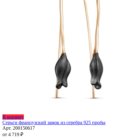
Этот
В корзину
товар
Серьги французский замок из серебра 925 пробы
имеет
Арт. 200150617
несколько
от
4 719
₽