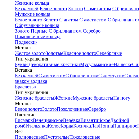
Женские кольца
Без камней
Белое золото
Золото
С аметистом
С бриллиан
Мужские кольца
Белое золото
Золото
С агатом
С аметистом
С бриллианто
Обручальные кольца
Золото
Парные
С бриллиантом
Серебро
Помолвочные кольца
Подвески
›
Металл
Желтое золото
Золотые
Красное золото
Серебряные
Тип украшения
Буквы
Декоративные крестики
Мусульманские
На леске
Си
Вставка
Без камней
С аметистом
С бриллиантом
С жемчугом
С кам
знаком зодиака
Браслеты
›
Тип украшения
Женские браслеты
Жёсткие
Мужские браслеты
На ногу
Металл
Белое золото
Золото
Позолоченные
Серебро
Плетение
Бисмарк
Венецианское
Верёвка
Византийское
Двойной
ромб
Итальянка
Колос
Корда
Косичка
Лав
Нонна
Панцирное
Вес
Полновесные
Пустотелые
Тяжеловесные