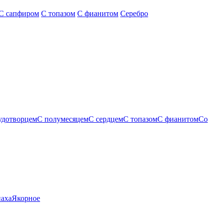
С сапфиром
С топазом
С фианитом
Серебро
удотворцем
С полумесяцем
С сердцем
С топазом
С фианитом
Со
паха
Якорное