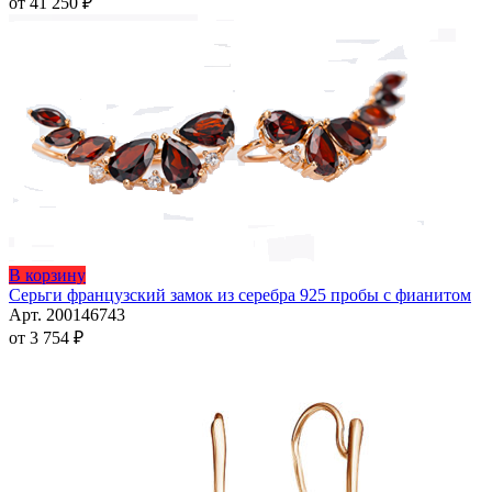
от
41 250
₽
вариаций.
Опции
можно
выбрать
на
странице
товара.
Этот
В корзину
товар
Серьги французский замок из серебра 925 пробы с фианитом
имеет
Арт. 200146743
несколько
от
3 754
₽
вариаций.
Опции
можно
выбрать
на
странице
товара.