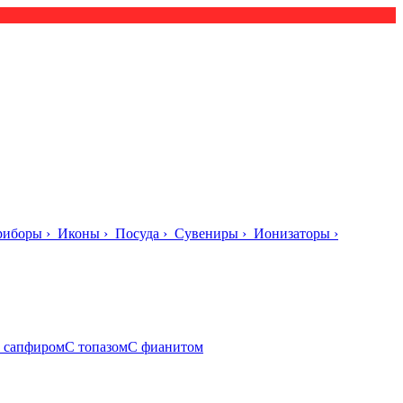
риборы
›
Иконы
›
Посуда
›
Сувениры
›
Ионизаторы
›
 сапфиром
С топазом
С фианитом