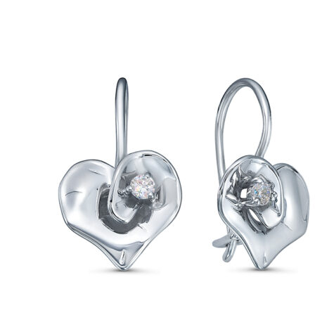
вариаций.
Опции
можно
выбрать
на
странице
товара.