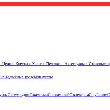
›
Цепи
›
Кресты
›
Колье
›
Печатки
›
Аксессуары
›
Столовые п
инг
Подвесные
Продёвки
Пусеты
угом
С изумрудом
С камнями
С керамикой
С клевером
С рубином
С