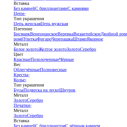
Вставка
Без камней
С бриллиантами
С камнями
Цепи
›
Тип украшения
Цепь женская
Цепь мужская
Плетение
Бисмарк
Венецианское
Веревка
Византийское
Двойной ром
ромб
Улитка
Фигаро
Черепашка
Штамп
Якорное
Металл
Белое золото
Желтое золото
Золото
Серебро
Цвет
Красные
Позолоченные
Чёрные
Вес
Облегчённые
Полновесные
Кресты
›
Колье
›
Тип украшения
Бусы
Подвеска на леске
Шнурок
Металл
Золото
Серебро
Печатки
›
Металл
Золото
Серебро
Вставка
Без камней
С бриллиантом
С чёрным камнем