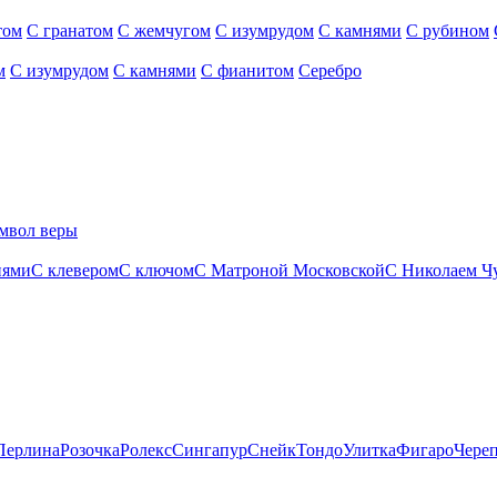
том
С гранатом
С жемчугом
С изумрудом
С камнями
С рубином
м
С изумрудом
С камнями
С фианитом
Серебро
мвол веры
нями
С клевером
С ключом
С Матроной Московской
С Николаем Ч
Перлина
Розочка
Ролекс
Сингапур
Снейк
Тондо
Улитка
Фигаро
Чере