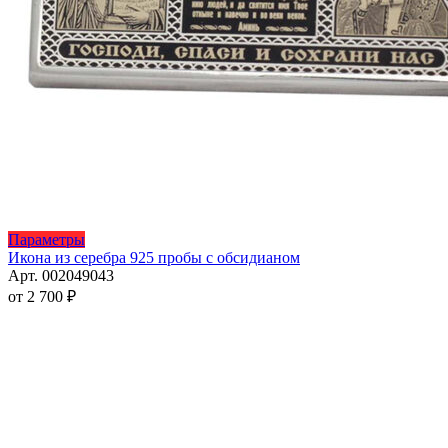
Этот
Параметры
товар
Икона из серебра 925 пробы с обсидианом
имеет
Арт. 002049043
несколько
от
2 700
₽
вариаций.
Опции
можно
выбрать
на
странице
товара.