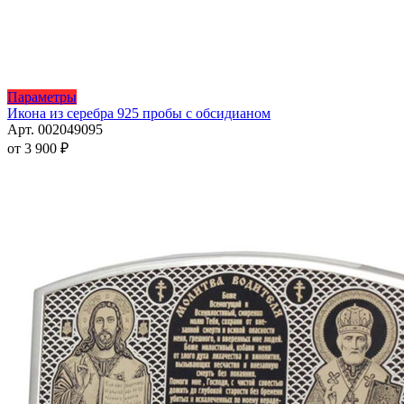
Этот
Параметры
товар
Икона из серебра 925 пробы с обсидианом
имеет
Арт. 002049095
несколько
от
3 900
₽
вариаций.
Опции
можно
выбрать
на
странице
товара.