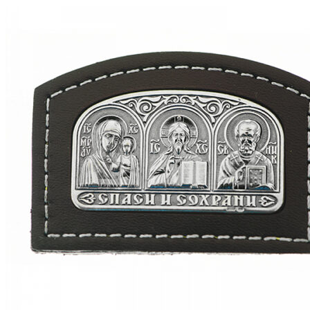
можно
выбрать
на
странице
товара.