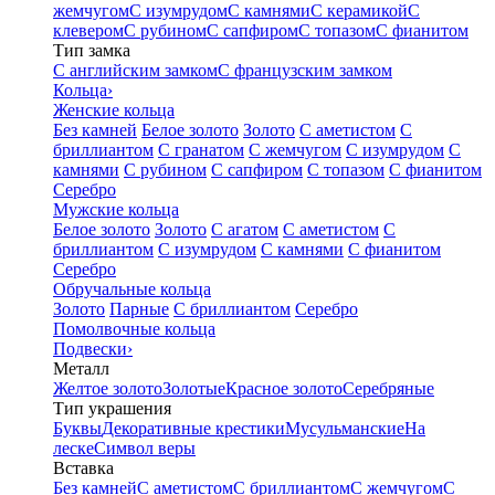
жемчугом
С изумрудом
С камнями
С керамикой
С
клевером
С рубином
С сапфиром
С топазом
С фианитом
Тип замка
С английским замком
С французским замком
Кольца
›
Женские кольца
Без камней
Белое золото
Золото
С аметистом
С
бриллиантом
С гранатом
С жемчугом
С изумрудом
С
камнями
С рубином
С сапфиром
С топазом
С фианитом
Серебро
Мужские кольца
Белое золото
Золото
С агатом
С аметистом
С
бриллиантом
С изумрудом
С камнями
С фианитом
Серебро
Обручальные кольца
Золото
Парные
С бриллиантом
Серебро
Помолвочные кольца
Подвески
›
Металл
Желтое золото
Золотые
Красное золото
Серебряные
Тип украшения
Буквы
Декоративные крестики
Мусульманские
На
леске
Символ веры
Вставка
Без камней
С аметистом
С бриллиантом
С жемчугом
С