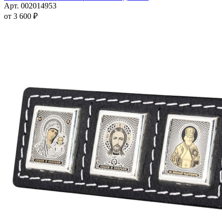
имеет
Арт. 002014953
несколько
от
3 600
₽
вариаций.
Опции
можно
выбрать
на
странице
товара.