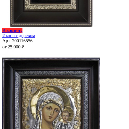
Этот
В корзину
товар
Икона с деревом
имеет
Арт. 200116556
несколько
от
25 000
₽
вариаций.
Опции
можно
выбрать
на
странице
товара.