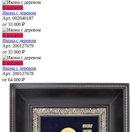
вариаций.
товара.
Опции
Этот
В корзину
можно
товар
Икона с деревом
выбрать
имеет
Арт. 002046187
на
несколько
от
33 000
₽
странице
вариаций.
товара.
Опции
Этот
В корзину
можно
товар
Икона с деревом
выбрать
имеет
Арт. 200127679
на
несколько
от
35 000
₽
странице
вариаций.
товара.
Опции
Этот
В корзину
можно
товар
Икона с деревом
выбрать
имеет
Арт. 200127678
на
несколько
от
64 000
₽
странице
вариаций.
товара.
Опции
можно
выбрать
на
странице
товара.