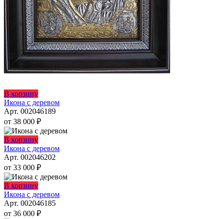
Этот
В корзину
товар
Икона с деревом
имеет
Арт. 002046189
несколько
от
38 000
₽
вариаций.
Опции
Этот
В корзину
можно
товар
Икона с деревом
выбрать
имеет
Арт. 002046202
на
несколько
от
33 000
₽
странице
вариаций.
товара.
Опции
Этот
В корзину
можно
товар
Икона с деревом
выбрать
имеет
Арт. 002046185
на
несколько
от
36 000
₽
странице