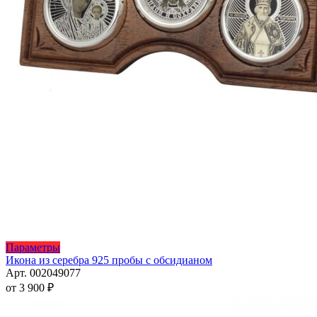
Этот
Параметры
товар
Икона из серебра 925 пробы с обсидианом
имеет
Арт. 002049077
несколько
от
3 900
₽
вариаций.
Опции