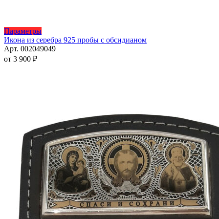
Этот
Параметры
товар
Икона из серебра 925 пробы с обсидианом
имеет
Арт. 002049049
несколько
от
3 900
₽
вариаций.
Опции
можно
выбрать
на
странице
товара.