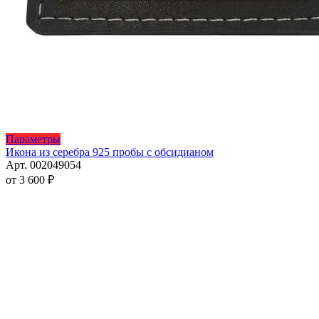
Этот
Параметры
товар
Икона из серебра 925 пробы с обсидианом
имеет
Арт. 002049054
несколько
от
3 600
₽
вариаций.
Опции
можно
выбрать
на
странице
товара.