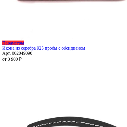
Этот
Параметры
товар
Икона из серебра 925 пробы с обсидианом
имеет
Арт. 002049090
несколько
от
3 900
₽
вариаций.
Опции
можно
выбрать
на
странице
товара.