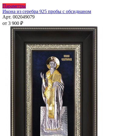
Этот
Параметры
товар
Икона из серебра 925 пробы с обсидианом
имеет
Арт. 002049079
несколько
от
3 900
₽
вариаций.
Опции
можно
выбрать
на
странице
товара.