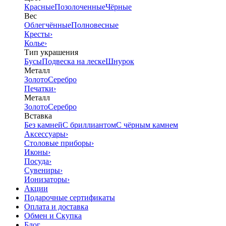
Красные
Позолоченные
Чёрные
Вес
Облегчённые
Полновесные
Кресты
›
Колье
›
Тип украшения
Бусы
Подвеска на леске
Шнурок
Металл
Золото
Серебро
Печатки
›
Металл
Золото
Серебро
Вставка
Без камней
С бриллиантом
С чёрным камнем
Аксессуары
›
Столовые приборы
›
Иконы
›
Посуда
›
Сувениры
›
Ионизаторы
›
Акции
Подарочные сертификаты
Оплата и доставка
Обмен и Скупка
Блог