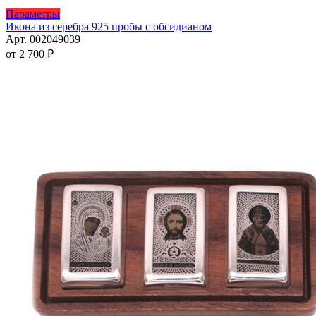
Этот
Параметры
товар
Икона из серебра 925 пробы с обсидианом
имеет
Арт. 002049039
несколько
от
2 700
₽
вариаций.
Опции
можно
выбрать
на
странице
товара.