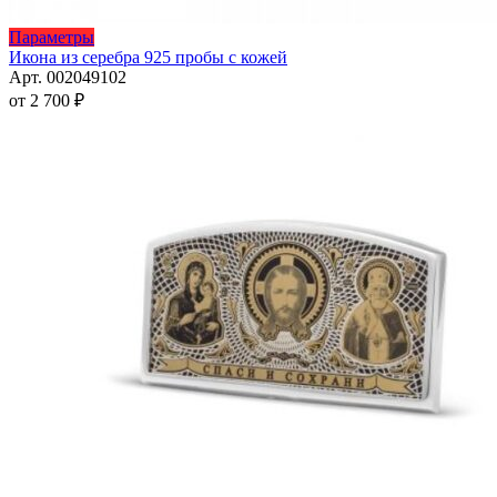
Этот
Параметры
товар
Икона из серебра 925 пробы с кожей
имеет
Арт. 002049102
несколько
от
2 700
₽
вариаций.
Опции
можно
выбрать
на
странице
товара.