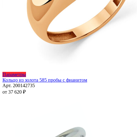
Этот
Параметры
товар
Кольцо из золота 585 пробы с фианитом
имеет
Арт. 200142735
несколько
от
37 620
₽
вариаций.
Опции
можно
выбрать
на
странице
товара.