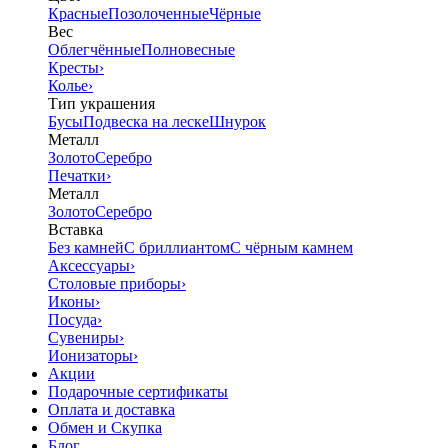
Красные
Позолоченные
Чёрные
Вес
Облегчённые
Полновесные
Кресты
›
Колье
›
Тип украшения
Бусы
Подвеска на леске
Шнурок
Металл
Золото
Серебро
Печатки
›
Металл
Золото
Серебро
Вставка
Без камней
С бриллиантом
С чёрным камнем
Аксессуары
›
Столовые приборы
›
Иконы
›
Посуда
›
Сувениры
›
Ионизаторы
›
Акции
Подарочные сертификаты
Оплата и доставка
Обмен и Скупка
Блог