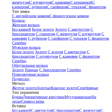
жемчугом
С изумрудом
С камнями
С керамикой
С
клевером
С рубином
С сапфиром
С топазом
С фианитом
Тип замка
С английским замком
С французским замком
Кольца
›
Женские кольца
Без камней
Белое золото
Золото
С аметистом
С
бриллиантом
С гранатом
С жемчугом
С изумрудом
С
камнями
С рубином
С сапфиром
С топазом
С фианитом
Серебро
Мужские кольца
Белое золото
Золото
С агатом
С аметистом
С
бриллиантом
С изумрудом
С камнями
С фианитом
Серебро
Обручальные кольца
Золото
Парные
С бриллиантом
Серебро
Помолвочные кольца
Подвески
›
Металл
Желтое золото
Золотые
Красное золото
Серебряные
Тип украшения
Буквы
Декоративные крестики
Мусульманские
На
леске
Символ веры
Вставка
Без камней
С аметистом
С бриллиантом
С жемчугом
С