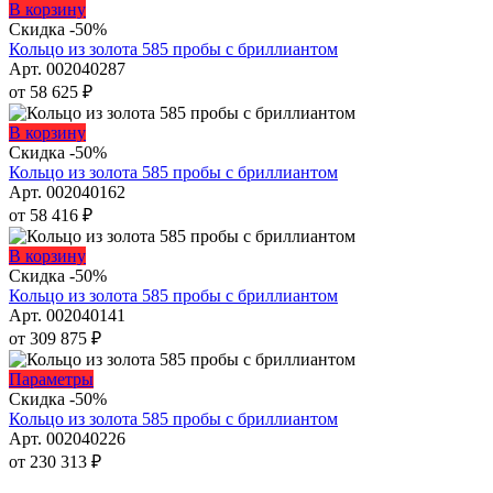
можно
Этот
В корзину
выбрать
товар
Скидка -50%
на
имеет
Кольцо из золота 585 пробы с бриллиантом
странице
несколько
Арт. 002040287
товара.
вариаций.
от
58 625
₽
Опции
можно
Этот
В корзину
выбрать
товар
Скидка -50%
на
имеет
Кольцо из золота 585 пробы с бриллиантом
странице
несколько
Арт. 002040162
товара.
вариаций.
от
58 416
₽
Опции
можно
Этот
В корзину
выбрать
товар
Скидка -50%
на
имеет
Кольцо из золота 585 пробы с бриллиантом
странице
несколько
Арт. 002040141
товара.
вариаций.
от
309 875
₽
Опции
можно
Этот
Параметры
выбрать
товар
Скидка -50%
на
имеет
Кольцо из золота 585 пробы с бриллиантом
странице
несколько
Арт. 002040226
товара.
вариаций.
от
230 313
₽
Опции