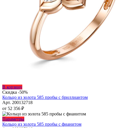
Этот
В корзину
товар
Скидка -50%
имеет
Кольцо из золота 585 пробы с бриллиантом
несколько
Арт. 200132718
вариаций.
от
52 356
₽
Опции
можно
Этот
Параметры
выбрать
товар
Кольцо из золота 585 пробы с фианитом
на