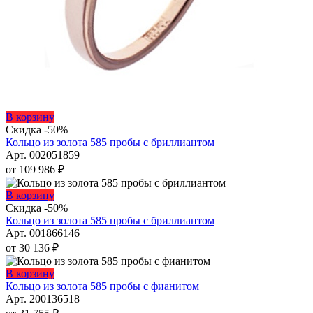
Этот
В корзину
товар
Скидка -50%
имеет
Кольцо из золота 585 пробы с бриллиантом
несколько
Арт. 002051859
вариаций.
от
109 986
₽
Опции
можно
Этот
В корзину
выбрать
товар
Скидка -50%
на
имеет
Кольцо из золота 585 пробы с бриллиантом
странице
несколько
Арт. 001866146
товара.
вариаций.
от
30 136
₽
Опции
можно
Этот
В корзину
выбрать
товар
Кольцо из золота 585 пробы с фианитом
на
имеет
Арт. 200136518
странице
несколько