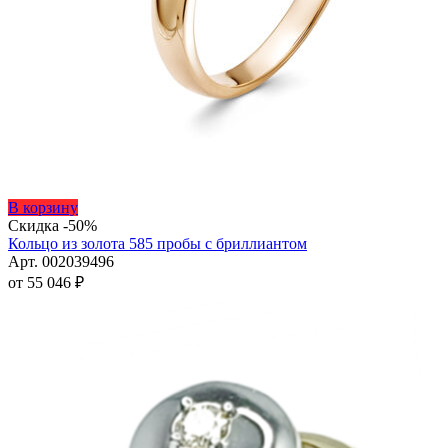
Этот
В корзину
товар
Скидка -50%
имеет
Кольцо из золота 585 пробы с бриллиантом
несколько
Арт. 002039496
вариаций.
от
55 046
₽
Опции
можно
выбрать
на
странице
товара.