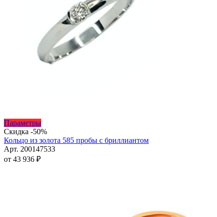
Этот
Параметры
товар
Скидка -50%
имеет
Кольцо из золота 585 пробы с бриллиантом
несколько
Арт. 200147533
вариаций.
от
43 936
₽
Опции
можно
выбрать
на
странице
товара.