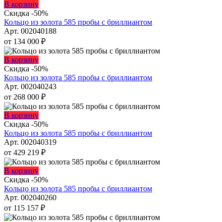
можно
Этот
В корзину
выбрать
товар
Скидка -50%
на
имеет
Кольцо из золота 585 пробы с бриллиантом
странице
несколько
Арт. 002040188
товара.
вариаций.
от
134 000
₽
Опции
можно
Этот
В корзину
выбрать
товар
Скидка -50%
на
имеет
Кольцо из золота 585 пробы с бриллиантом
странице
несколько
Арт. 002040243
товара.
вариаций.
от
268 000
₽
Опции
можно
Этот
В корзину
выбрать
товар
Скидка -50%
на
имеет
Кольцо из золота 585 пробы с бриллиантом
странице
несколько
Арт. 002040319
товара.
вариаций.
от
429 219
₽
Опции
можно
Этот
В корзину
выбрать
товар
Скидка -50%
на
имеет
Кольцо из золота 585 пробы с бриллиантом
странице
несколько
Арт. 002040260
товара.
вариаций.
от
115 157
₽
Опции