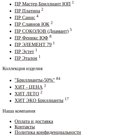
1
ПР Мастер Бриллиант ЮП
2
ПР Платина
4
ПР Санис
2
ПР Славнов ЮК
5
ПР СОКОЛОВ (Диамант)
8
ПР Феникс ЮФ
1
ПР ЭЛЕМЕНТ 79
1
ПР Эстет
1
ПР Эталон
Коллекция изделия
84
"Бриллианты-50%"
2
ХИТ - ЦЕНА
2
ХИТ ЛЕТО
17
ХИТ ЭКО Бриллианты
Наша компания
Оплата и доставка
Контакты
Политика конфиденциальности