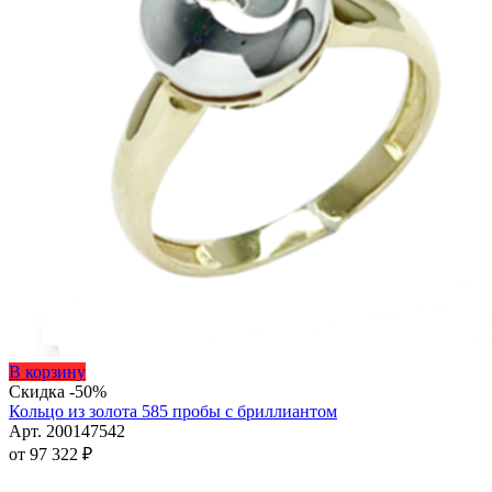
Этот
В корзину
товар
Скидка -50%
имеет
Кольцо из золота 585 пробы с бриллиантом
несколько
Арт. 200147542
вариаций.
от
97 322
₽
Опции
можно