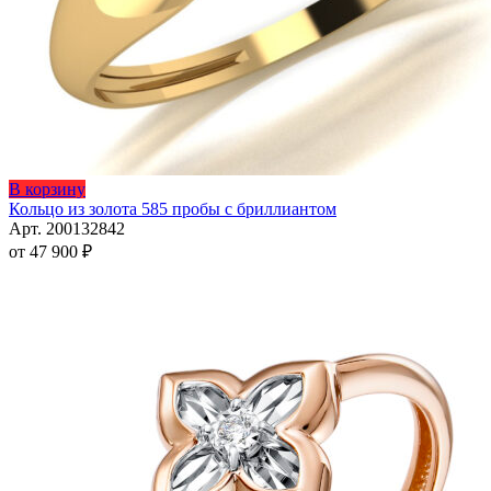
Этот
В корзину
товар
Кольцо из золота 585 пробы с бриллиантом
имеет
Арт. 200132842
несколько
от
47 900
₽
вариаций.
Опции
можно
выбрать
на
странице
товара.