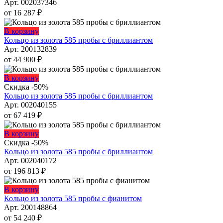
имеет
Арт. 002037346
странице
несколько
от
16 287
₽
товара.
вариаций.
Опции
Этот
В корзину
можно
товар
Кольцо из золота 585 пробы с бриллиантом
выбрать
имеет
Арт. 200132839
на
несколько
от
44 900
₽
странице
вариаций.
товара.
Опции
Этот
В корзину
можно
товар
Скидка -50%
выбрать
имеет
Кольцо из золота 585 пробы с бриллиантом
на
несколько
Арт. 002040155
странице
вариаций.
от
67 419
₽
товара.
Опции
можно
Этот
В корзину
выбрать
товар
Скидка -50%
на
имеет
Кольцо из золота 585 пробы с бриллиантом
странице
несколько
Арт. 002040172
товара.
вариаций.
от
196 813
₽
Опции
можно
Этот
В корзину
выбрать
товар
Кольцо из золота 585 пробы с фианитом
на
имеет
Арт. 200148864
странице
несколько
от
54 240
₽
товара.