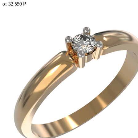
несколько
от
32 550
₽
вариаций.
Опции
можно
выбрать
на
странице
товара.