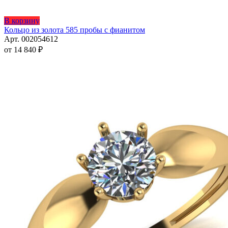
Этот
В корзину
товар
Кольцо из золота 585 пробы с фианитом
имеет
Арт. 002054612
несколько
от
14 840
₽
вариаций.
Опции
можно
выбрать
на
странице
товара.