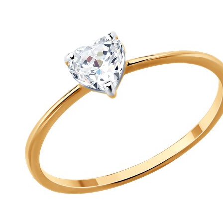
выбрать
на
странице
товара.