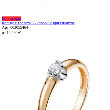
Этот
Параметры
товар
Кольцо из золота 585 пробы с бриллиантом
имеет
Арт. 002055464
несколько
от
16 990
₽
вариаций.
Опции
можно
выбрать
на
странице
товара.