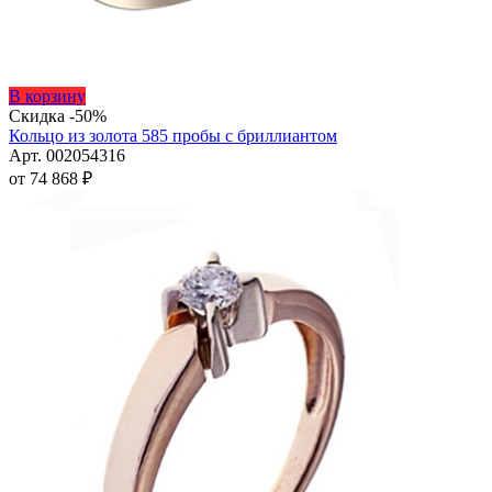
Этот
В корзину
товар
Скидка -50%
имеет
Кольцо из золота 585 пробы с бриллиантом
несколько
Арт. 002054316
вариаций.
от
74 868
₽
Опции
можно
выбрать
на
странице
товара.