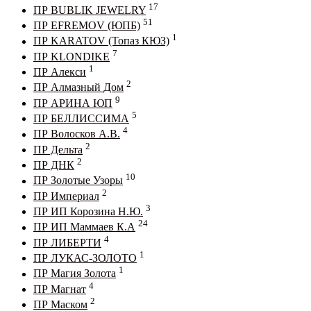
17
ПР BUBLIK JEWELRY
51
ПР EFREMOV (ЮПБ)
1
ПР KARATOV (Топаз КЮЗ)
7
ПР KLONDIKE
1
ПР Алекси
2
ПР Алмазный Дом
9
ПР АРИНА ЮП
5
ПР БЕЛЛИССИМА
4
ПР Волосков А.В.
2
ПР Дельта
2
ПР ДНК
10
ПР Золотые Узоры
2
ПР Империал
3
ПР ИП Корозина Н.Ю.
24
ПР ИП Маммаев К.А
4
ПР ЛИБЕРТИ
1
ПР ЛУКАС-ЗОЛОТО
1
ПР Магия Золота
4
ПР Магнат
2
ПР Маском