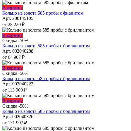
вариаций.
Опции
Этот
В корзину
можно
товар
Кольцо из золота 585 пробы с фианитом
выбрать
имеет
Арт. 200145105
на
несколько
от
28 220
₽
странице
вариаций.
товара.
Опции
Этот
В корзину
можно
товар
Скидка -50%
выбрать
имеет
Кольцо из золота 585 пробы с бриллиантом
на
несколько
Арт. 002040288
странице
вариаций.
от
64 907
₽
товара.
Опции
можно
Этот
В корзину
выбрать
товар
Скидка -50%
на
имеет
Кольцо из золота 585 пробы с бриллиантом
странице
несколько
Арт. 002040222
товара.
вариаций.
от
113 900
₽
Опции
можно
Этот
В корзину
выбрать
товар
Скидка -50%
на
имеет
Кольцо из золота 585 пробы с бриллиантом
странице
несколько
Арт. 002040326
товара.
вариаций.
от
131 907
₽
Опции