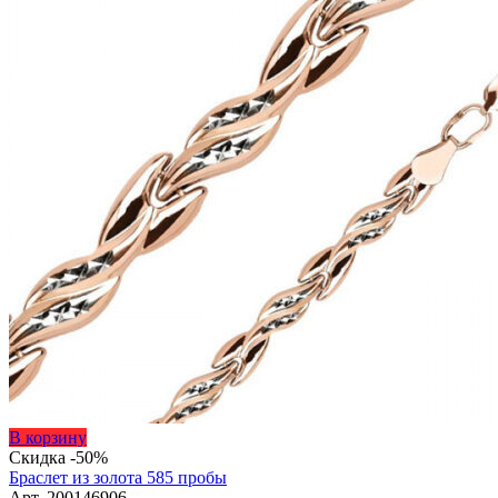
Этот
В корзину
товар
Скидка -50%
имеет
Браслет из золота 585 пробы
несколько
Арт. 200146906