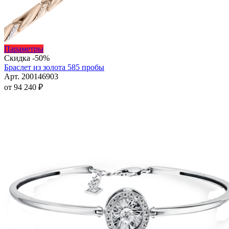
Этот
Параметры
товар
Скидка -50%
имеет
Браслет из золота 585 пробы
несколько
Арт. 200146903
вариаций.
от
94 240
₽
Опции
можно
выбрать
на
странице
товара.