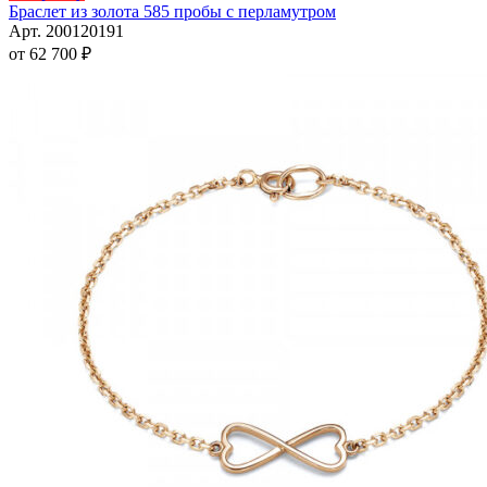
товар
Браслет из золота 585 пробы с перламутром
имеет
Арт. 200120191
несколько
от
62 700
₽
вариаций.
Опции
можно
выбрать
на
странице
товара.