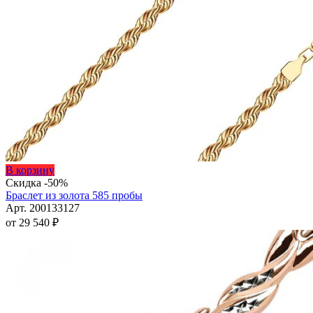
Этот
В корзину
товар
Скидка -50%
имеет
Браслет из золота 585 пробы
несколько
Арт. 200133127
вариаций.
от
29 540
₽
Опции
можно
выбрать
на
странице
товара.