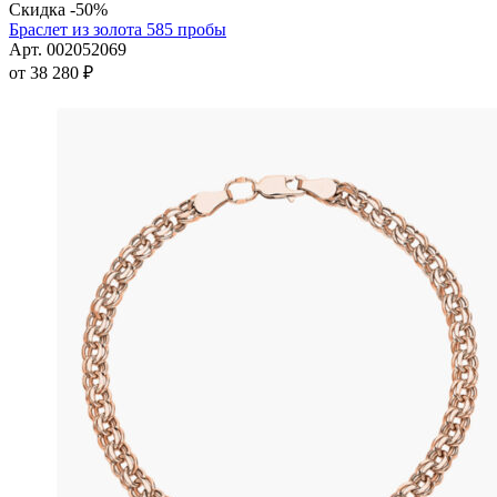
товар
Скидка -50%
имеет
Браслет из золота 585 пробы
несколько
Арт. 002052069
вариаций.
от
38 280
₽
Опции
можно
выбрать
на
странице
товара.