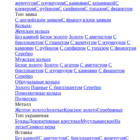
жемчугом
С изумрудом
С камнями
С керамикой
С
клевером
С рубином
С сапфиром
С топазом
С фианитом
Тип замка
С английским замком
С французским замком
Кольца
›
Женские кольца
Без камней
Белое золото
Золото
С аметистом
С
бриллиантом
С гранатом
С жемчугом
С изумрудом
С
камнями
С рубином
С сапфиром
С топазом
С фианитом
Серебро
Мужские кольца
Белое золото
Золото
С агатом
С аметистом
С
бриллиантом
С изумрудом
С камнями
С фианитом
Серебро
Обручальные кольца
Золото
Парные
С бриллиантом
Серебро
Помолвочные кольца
Подвески
›
Металл
Желтое золото
Золотые
Красное золото
Серебряные
Тип украшения
Буквы
Декоративные крестики
Мусульманские
На
леске
Символ веры
Вставка
Без камней
С аметистом
С бриллиантом
С жемчугом
С