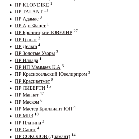
1
ПР KLONDIKE
11
ПР TALANT
3
ПР Адамас
1
ПР Арт Фацет
27
ПР Бронницкий ЮВЕЛИР
2
ПР Гранат
4
ПР Дельта
3
ПР Золотые Узоры
1
ПР Иллада
3
ПР ИП Маммаев К.А
3
ПР Красносельский Ювелирпром
8
ПР Красцветмет
15
ПР ЛИБЕРТИ
47
ПР Магнат
6
ПР Маском
4
ПР Мастер Бриллиант ЮП
18
ПР МЦЗ
3
ПР Платина
4
ПР Санис
14
ПР СОКОЛОВ (Диамант)