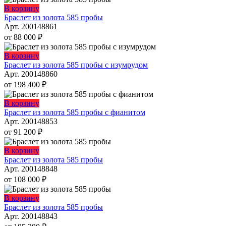
можно
Этот
В корзину
выбрать
товар
Браслет из золота 585 пробы
на
имеет
Арт. 200148861
странице
несколько
от
88 000
₽
товара.
вариаций.
Опции
Этот
В корзину
можно
товар
Браслет из золота 585 пробы с изумрудом
выбрать
имеет
Арт. 200148860
на
несколько
от
198 400
₽
странице
вариаций.
товара.
Опции
Этот
В корзину
можно
товар
Браслет из золота 585 пробы с фианитом
выбрать
имеет
Арт. 200148853
на
несколько
от
91 200
₽
странице
вариаций.
товара.
Опции
Этот
В корзину
можно
товар
Браслет из золота 585 пробы
выбрать
имеет
Арт. 200148848
на
несколько
от
108 000
₽
странице
вариаций.
товара.
Опции
Этот
В корзину
можно
товар
Браслет из золота 585 пробы
выбрать
имеет
Арт. 200148843
на
несколько