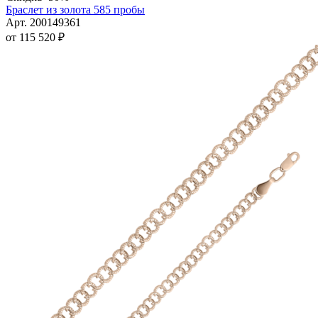
имеет
Браслет из золота 585 пробы
несколько
Арт. 200149361
вариаций.
от
115 520
₽
Опции
можно
выбрать
на
странице
товара.