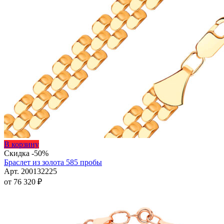
Этот
В корзину
товар
Скидка -50%
имеет
Браслет из золота 585 пробы
несколько
Арт. 200132225
вариаций.
от
76 320
₽
Опции
можно
выбрать
на