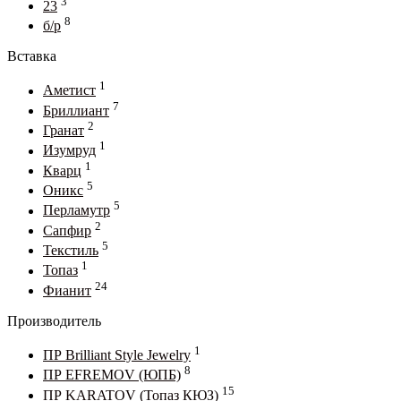
3
23
8
б/р
Вставка
1
Аметист
7
Бриллиант
2
Гранат
1
Изумруд
1
Кварц
5
Оникс
5
Перламутр
2
Сапфир
5
Текстиль
1
Топаз
24
Фианит
Производитель
1
ПР Brilliant Style Jewelry
8
ПР EFREMOV (ЮПБ)
15
ПР KARATOV (Топаз КЮЗ)