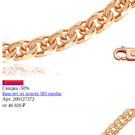
Этот
В корзину
товар
Скидка -50%
имеет
Браслет из золота 585 пробы
несколько
Арт. 200127372
вариаций.
от
46 920
₽
Опции
можно
выбрать
на
странице