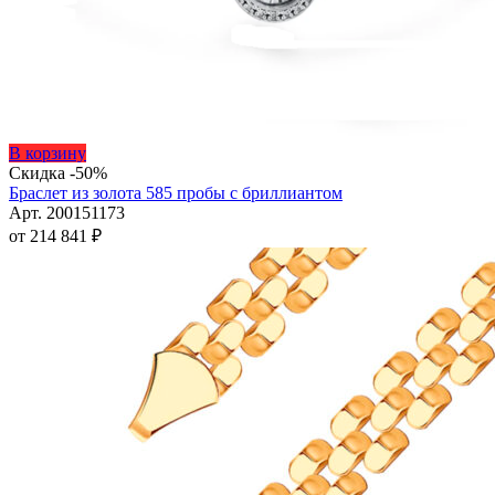
Этот
В корзину
товар
Скидка -50%
имеет
Браслет из золота 585 пробы с бриллиантом
несколько
Арт. 200151173
вариаций.
от
214 841
₽
Опции
можно
выбрать
на
странице
товара.