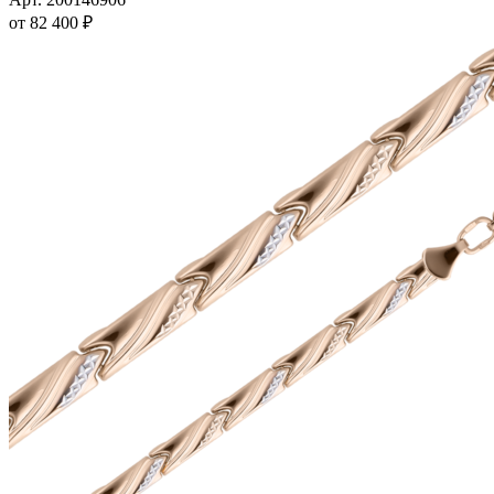
вариаций.
от
82 400
₽
Опции
можно
выбрать
на
странице
товара.