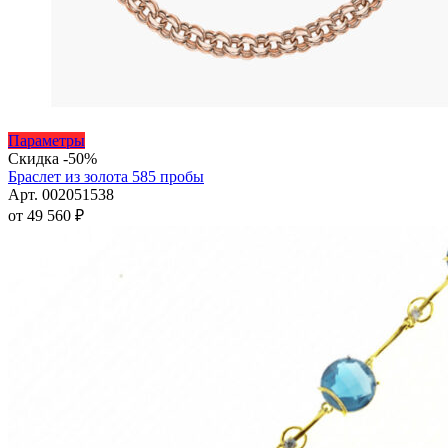
Этот
Параметры
товар
Скидка -50%
имеет
Браслет из золота 585 пробы
несколько
Арт. 002051538
вариаций.
от
49 560
₽
Опции
можно
выбрать
на
странице
товара.