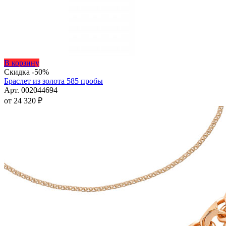
Этот
В корзину
товар
Скидка -50%
имеет
Браслет из золота 585 пробы
несколько
Арт. 002044694
вариаций.
от
24 320
₽
Опции
можно
выбрать
на
странице
товара.