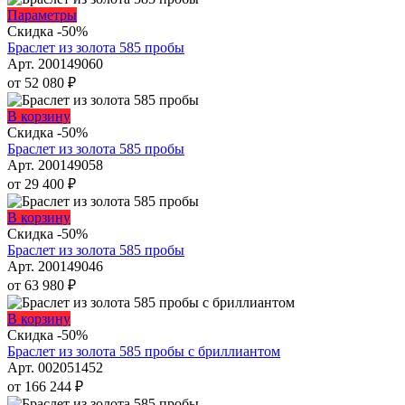
можно
Этот
Параметры
выбрать
товар
Скидка -50%
на
имеет
Браслет из золота 585 пробы
странице
несколько
Арт. 200149060
товара.
вариаций.
от
52 080
₽
Опции
можно
Этот
В корзину
выбрать
товар
Скидка -50%
на
имеет
Браслет из золота 585 пробы
странице
несколько
Арт. 200149058
товара.
вариаций.
от
29 400
₽
Опции
можно
Этот
В корзину
выбрать
товар
Скидка -50%
на
имеет
Браслет из золота 585 пробы
странице
несколько
Арт. 200149046
товара.
вариаций.
от
63 980
₽
Опции
можно
Этот
В корзину
выбрать
товар
Скидка -50%
на
имеет
Браслет из золота 585 пробы с бриллиантом
странице
несколько
Арт. 002051452
товара.
вариаций.
от
166 244
₽
Опции