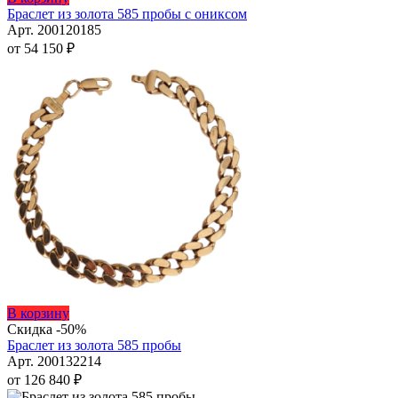
можно
товар
Браслет из золота 585 пробы с ониксом
выбрать
имеет
Арт. 200120185
на
несколько
от
54 150
₽
странице
вариаций.
товара.
Опции
можно
выбрать
на
странице
товара.
Этот
В корзину
товар
Скидка -50%
имеет
Браслет из золота 585 пробы
несколько
Арт. 200132214
вариаций.
от
126 840
₽
Опции