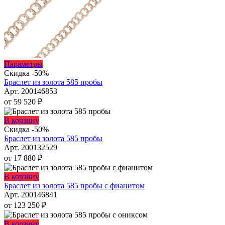
Этот
Параметры
товар
Скидка -50%
имеет
Браслет из золота 585 пробы
несколько
Арт. 200146853
вариаций.
от
59 520
₽
Опции
можно
Этот
В корзину
выбрать
товар
Скидка -50%
на
имеет
Браслет из золота 585 пробы
странице
несколько
Арт. 200132529
товара.
вариаций.
от
17 880
₽
Опции
можно
Этот
В корзину
выбрать
товар
Браслет из золота 585 пробы с фианитом
на
имеет
Арт. 200146841
странице
несколько
от
123 250
₽
товара.
вариаций.
Опции
Этот
В корзину