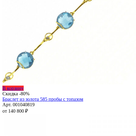
Этот
В корзину
товар
Скидка -80%
имеет
Браслет из золота 585 пробы с топазом
несколько
Арт. 001040819
вариаций.
от
140 800
₽
Опции
можно
выбрать
на