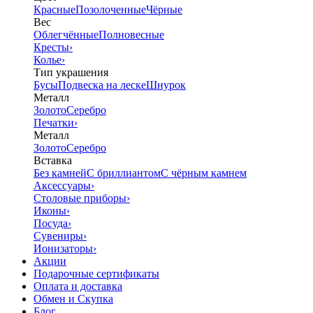
Красные
Позолоченные
Чёрные
Вес
Облегчённые
Полновесные
Кресты
›
Колье
›
Тип украшения
Бусы
Подвеска на леске
Шнурок
Металл
Золото
Серебро
Печатки
›
Металл
Золото
Серебро
Вставка
Без камней
С бриллиантом
С чёрным камнем
Аксессуары
›
Столовые приборы
›
Иконы
›
Посуда
›
Сувениры
›
Ионизаторы
›
Акции
Подарочные сертификаты
Оплата и доставка
Обмен и Скупка
Блог