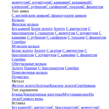
жемчугом
С изумрудом
С камнями
С керамикой
С
клевером
С рубином
С сапфиром
С топазом
С фианитом
Тип замка
С английским замком
С французским замком
Кольца
›
Женские кольца
Без камней
Белое золото
Золото
С аметистом
С
бриллиантом
С гранатом
С жемчугом
С изумрудом
С
камнями
С рубином
С сапфиром
С топазом
С фианитом
Серебро
Мужские кольца
Белое золото
Золото
С агатом
С аметистом
С
бриллиантом
С изумрудом
С камнями
С фианитом
Серебро
Обручальные кольца
Золото
Парные
С бриллиантом
Серебро
Помолвочные кольца
Подвески
›
Металл
Желтое золото
Золотые
Красное золото
Серебряные
Тип украшения
Буквы
Декоративные крестики
Мусульманские
На
леске
Символ веры
Вставка
Без камней
С аметистом
С бриллиантом
С жемчугом
С