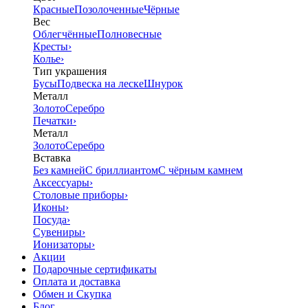
Красные
Позолоченные
Чёрные
Вес
Облегчённые
Полновесные
Кресты
›
Колье
›
Тип украшения
Бусы
Подвеска на леске
Шнурок
Металл
Золото
Серебро
Печатки
›
Металл
Золото
Серебро
Вставка
Без камней
С бриллиантом
С чёрным камнем
Аксессуары
›
Столовые приборы
›
Иконы
›
Посуда
›
Сувениры
›
Ионизаторы
›
Акции
Подарочные сертификаты
Оплата и доставка
Обмен и Скупка
Блог