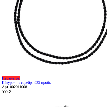
Этот
Параметры
товар
Шнурок из серебра 925 пробы
имеет
Арт. 002011008
несколько
999
₽
вариаций.
Опции
можно