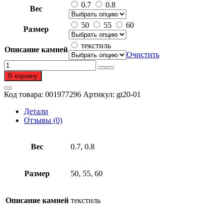
0.7
0.8
Вес
50
55
60
Размер
текстиль
Описание камней
Очистить
Количество
товара
В корзину
Шнурок
из
Код товара:
001977296
Артикул:
gt20-01
серебра
925
Детали
пробы
Отзывы (0)
Вес
0.7, 0.8
Размер
50, 55, 60
Описание камней
текстиль