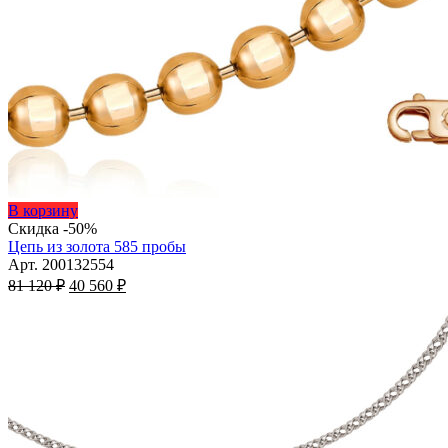
Этот
В корзину
товар
Скидка -50%
имеет
Цепь из золота 585 пробы
несколько
Арт. 200132554
Первоначальная
вариаций.
Текущая
81 120
₽
40 560
₽
цена
Опции
цена:
составляла
можно
40
81
выбрать
560 ₽.
на
120 ₽.
странице
товара.