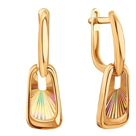
Опции
можно
выбрать
на
странице
товара.