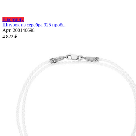
Этот
В корзину
товар
Шнурок из серебра 925 пробы
имеет
Арт. 200146698
несколько
4 822
₽
вариаций.
Опции
можно
выбрать
на
странице
товара.