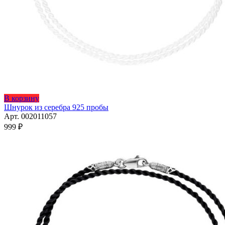
Этот
В корзину
товар
Шнурок из серебра 925 пробы
имеет
Арт. 002011057
несколько
999
₽
вариаций.
Опции
можно
выбрать
на
странице
товара.