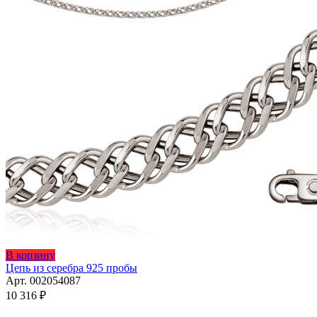
Этот
В корзину
товар
Цепь из серебра 925 пробы
имеет
Арт. 002054087
несколько
10 316
₽
вариаций.