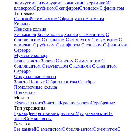
жемчугом
С изумрудом
С камнями
С керамикой
С
клевером
С рубином
С сапфиром
С топазом
С фианитом
Тип замка
С английским замком
С французским замком
Кольца
›
Женские кольца
Без камней
Белое золото
Золото
С аметистом
С
бриллиантом
С гранатом
С жемчугом
С изумрудом
С
камнями
С рубином
С сапфиром
С топазом
С фианитом
Серебро
Мужские кольца
Белое золото
Золото
С агатом
С аметистом
С
бриллиантом
С изумрудом
С камнями
С фианитом
Серебро
Обручальные кольца
Золото
Парные
С бриллиантом
Серебро
Помолвочные кольца
Подвески
›
Металл
Желтое золото
Золотые
Красное золото
Серебряные
Тип украшения
Буквы
Декоративные крестики
Мусульманские
На
леске
Символ веры
Вставка
Без камней
С аметистом
С бриллиантом
С жемчугом
С