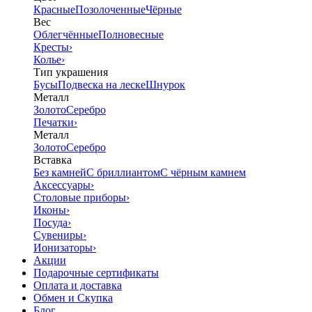
Красные
Позолоченные
Чёрные
Вес
Облегчённые
Полновесные
Кресты
›
Колье
›
Тип украшения
Бусы
Подвеска на леске
Шнурок
Металл
Золото
Серебро
Печатки
›
Металл
Золото
Серебро
Вставка
Без камней
С бриллиантом
С чёрным камнем
Аксессуары
›
Столовые приборы
›
Иконы
›
Посуда
›
Сувениры
›
Ионизаторы
›
Акции
Подарочные сертификаты
Оплата и доставка
Обмен и Скупка
Блог