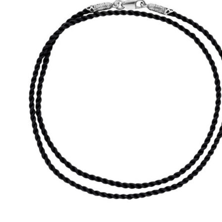
выбрать
на
странице
товара.