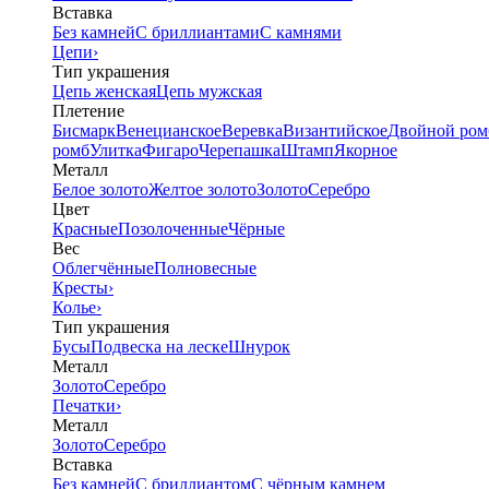
Вставка
Без камней
С бриллиантами
С камнями
Цепи
›
Тип украшения
Цепь женская
Цепь мужская
Плетение
Бисмарк
Венецианское
Веревка
Византийское
Двойной ром
ромб
Улитка
Фигаро
Черепашка
Штамп
Якорное
Металл
Белое золото
Желтое золото
Золото
Серебро
Цвет
Красные
Позолоченные
Чёрные
Вес
Облегчённые
Полновесные
Кресты
›
Колье
›
Тип украшения
Бусы
Подвеска на леске
Шнурок
Металл
Золото
Серебро
Печатки
›
Металл
Золото
Серебро
Вставка
Без камней
С бриллиантом
С чёрным камнем