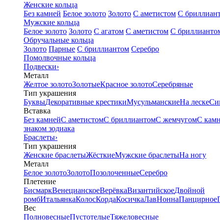
Женские кольца
Без камней
Белое золото
Золото
С аметистом
С бриллиан
Мужские кольца
Белое золото
Золото
С агатом
С аметистом
С бриллианто
Обручальные кольца
Золото
Парные
С бриллиантом
Серебро
Помолвочные кольца
Подвески
›
Металл
Желтое золото
Золотые
Красное золото
Серебряные
Тип украшения
Буквы
Декоративные крестики
Мусульманские
На леске
Си
Вставка
Без камней
С аметистом
С бриллиантом
С жемчугом
С кам
знаком зодиака
Браслеты
›
Тип украшения
Женские браслеты
Жёсткие
Мужские браслеты
На ногу
Металл
Белое золото
Золото
Позолоченные
Серебро
Плетение
Бисмарк
Венецианское
Верёвка
Византийское
Двойной
ромб
Итальянка
Колос
Корда
Косичка
Лав
Нонна
Панцирное
Вес
Полновесные
Пустотелые
Тяжеловесные