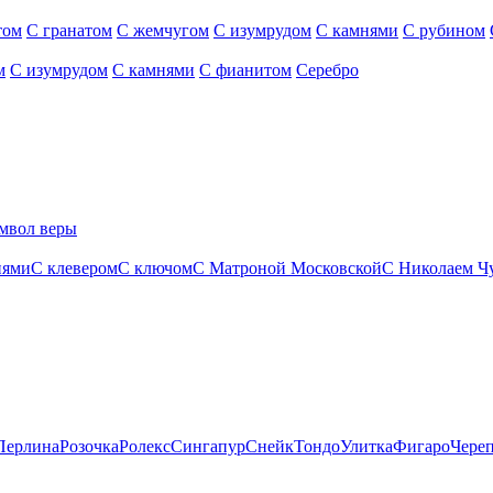
том
С гранатом
С жемчугом
С изумрудом
С камнями
С рубином
м
С изумрудом
С камнями
С фианитом
Серебро
мвол веры
нями
С клевером
С ключом
С Матроной Московской
С Николаем Ч
Перлина
Розочка
Ролекс
Сингапур
Снейк
Тондо
Улитка
Фигаро
Чере