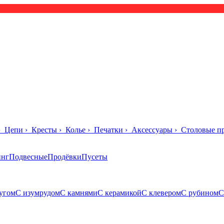
›
Цепи
›
Кресты
›
Колье
›
Печатки
›
Аксессуары
›
Столовые п
инг
Подвесные
Продёвки
Пусеты
угом
С изумрудом
С камнями
С керамикой
С клевером
С рубином
С