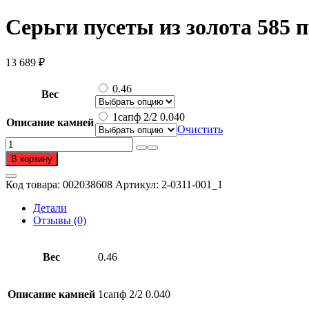
Серьги пусеты из золота 585 
13 689
₽
0.46
Вес
1сапф 2/2 0.040
Описание камней
Очистить
Количество
товара
В корзину
Серьги
пусеты
Код товара:
002038608
Артикул:
2-0311-001_1
из
золота
Детали
585
Отзывы (0)
пробы
с
сапфиром
Вес
0.46
Описание камней
1сапф 2/2 0.040