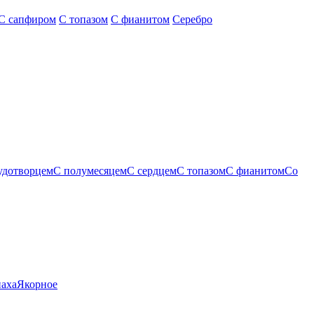
С сапфиром
С топазом
С фианитом
Серебро
удотворцем
С полумесяцем
С сердцем
С топазом
С фианитом
Со
паха
Якорное