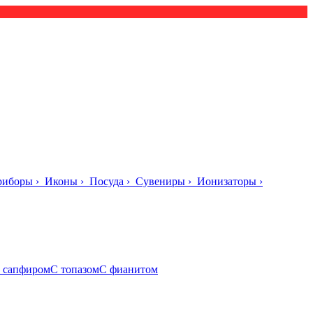
риборы
›
Иконы
›
Посуда
›
Сувениры
›
Ионизаторы
›
 сапфиром
С топазом
С фианитом