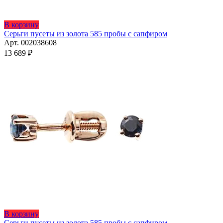
Этот
В корзину
товар
Серьги пусеты из золота 585 пробы с сапфиром
имеет
Арт. 002038608
несколько
13 689
₽
вариаций.
Опции
можно
выбрать
на
странице
товара.
Этот
В корзину
товар
Серьги пусеты из золота 585 пробы с сапфиром