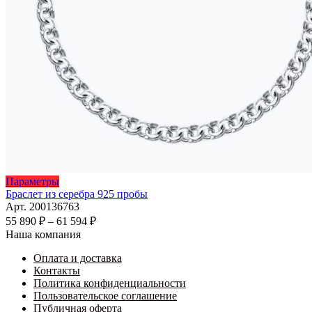
Этот
Параметры
товар
Браслет из серебра 925 пробы
имеет
Арт. 200136763
несколько
Диапазон
55 890
₽
–
61 594
₽
вариаций.
цен:
Наша компания
Опции
55
можно
Оплата и доставка
890 ₽
выбрать
Контакты
–
на
Политика конфиденциальности
61
странице
Пользовательское соглашение
594 ₽
товара.
Публичная оферта