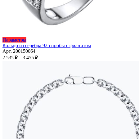
Этот
Параметры
товар
Кольцо из серебра 925 пробы с фианитом
имеет
Арт. 200150064
несколько
Диапазон
2 535
₽
–
3 455
₽
вариаций.
цен:
Опции
2
можно
535 ₽
выбрать
–
на
3
странице
455 ₽
товара.