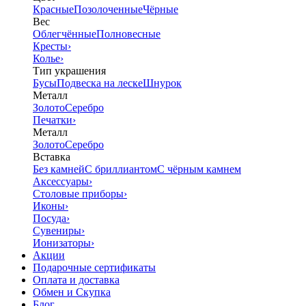
Красные
Позолоченные
Чёрные
Вес
Облегчённые
Полновесные
Кресты
›
Колье
›
Тип украшения
Бусы
Подвеска на леске
Шнурок
Металл
Золото
Серебро
Печатки
›
Металл
Золото
Серебро
Вставка
Без камней
С бриллиантом
С чёрным камнем
Аксессуары
›
Столовые приборы
›
Иконы
›
Посуда
›
Сувениры
›
Ионизаторы
›
Акции
Подарочные сертификаты
Оплата и доставка
Обмен и Скупка
Блог