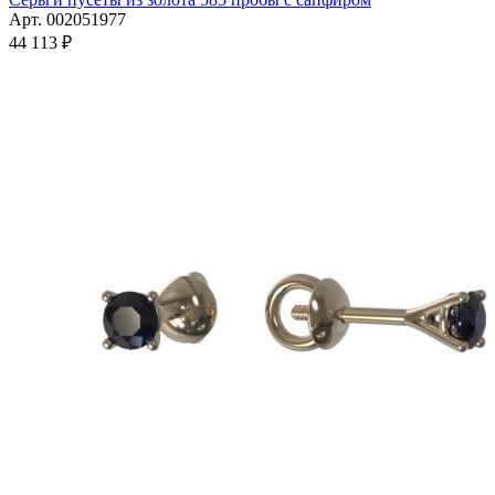
имеет
Арт. 002051977
несколько
44 113
₽
вариаций.
Опции
можно
выбрать
на
странице
товара.