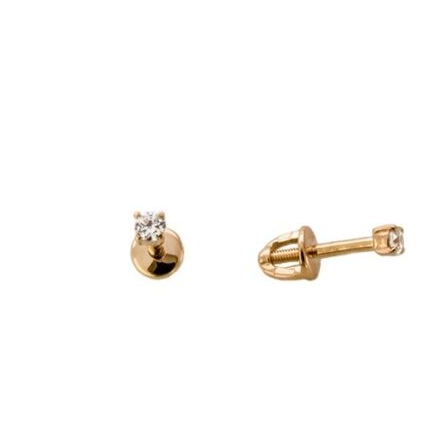
Опции
можно
выбрать
на
странице
товара.