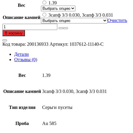
1.39
Вес
3сапф 3/3 0.030, 3сапф 3/3 0.031
Описание камней
Очистить
Количество
товара
В корзину
Серьги
пусеты
Код товара:
200136933
Артикул:
1037612-11140-C
из
золота
Детали
585
Отзывы (0)
пробы
с
сапфиром
Вес
1.39
Описание камней
3сапф 3/3 0.030, 3сапф 3/3 0.031
Тип изделия
Серьги пусеты
Проба
Au 585