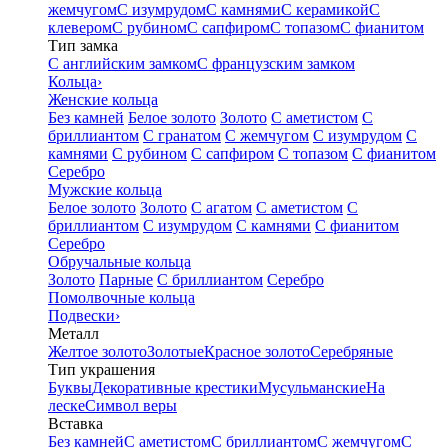
жемчугом
С изумрудом
С камнями
С керамикой
С
клевером
С рубином
С сапфиром
С топазом
С фианитом
Тип замка
С английским замком
С французским замком
Кольца
›
Женские кольца
Без камней
Белое золото
Золото
С аметистом
С
бриллиантом
С гранатом
С жемчугом
С изумрудом
С
камнями
С рубином
С сапфиром
С топазом
С фианитом
Серебро
Мужские кольца
Белое золото
Золото
С агатом
С аметистом
С
бриллиантом
С изумрудом
С камнями
С фианитом
Серебро
Обручальные кольца
Золото
Парные
С бриллиантом
Серебро
Помолвочные кольца
Подвески
›
Металл
Желтое золото
Золотые
Красное золото
Серебряные
Тип украшения
Буквы
Декоративные крестики
Мусульманские
На
леске
Символ веры
Вставка
Без камней
С аметистом
С бриллиантом
С жемчугом
С