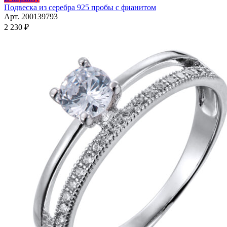
товар
Подвеска из серебра 925 пробы с фианитом
имеет
Арт. 200139793
несколько
2 230
₽
вариаций.
Опции
можно
выбрать
на
странице
товара.