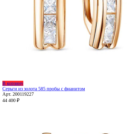
Этот
В корзину
товар
Серьги из золота 585 пробы с фианитом
имеет
Арт. 200119227
несколько
44 400
₽
вариаций.
Опции
можно
выбрать
на
странице