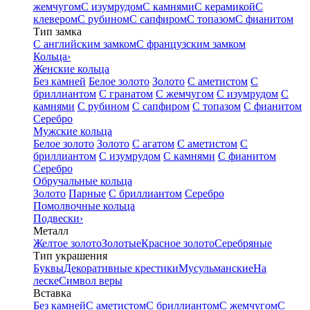
жемчугом
С изумрудом
С камнями
С керамикой
С
клевером
С рубином
С сапфиром
С топазом
С фианитом
Тип замка
С английским замком
С французским замком
Кольца
›
Женские кольца
Без камней
Белое золото
Золото
С аметистом
С
бриллиантом
С гранатом
С жемчугом
С изумрудом
С
камнями
С рубином
С сапфиром
С топазом
С фианитом
Серебро
Мужские кольца
Белое золото
Золото
С агатом
С аметистом
С
бриллиантом
С изумрудом
С камнями
С фианитом
Серебро
Обручальные кольца
Золото
Парные
С бриллиантом
Серебро
Помолвочные кольца
Подвески
›
Металл
Желтое золото
Золотые
Красное золото
Серебряные
Тип украшения
Буквы
Декоративные крестики
Мусульманские
На
леске
Символ веры
Вставка
Без камней
С аметистом
С бриллиантом
С жемчугом
С