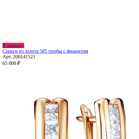
Этот
В корзину
товар
Серьги из золота 585 пробы с фианитом
имеет
Арт. 200141521
несколько
65 000
₽
вариаций.
Опции
можно
выбрать
на
странице
товара.