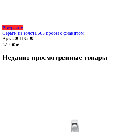
Этот
В корзину
товар
Серьги из золота 585 пробы с фианитом
имеет
Арт. 200119209
несколько
52 200
₽
вариаций.
Опции
Недавно просмотренные товары
можно
выбрать
на
странице
товара.