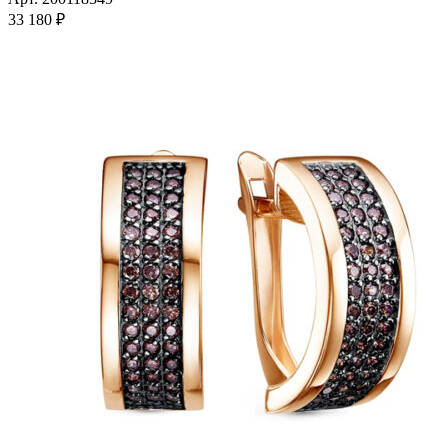
несколько
33 180
₽
вариаций.
Опции
можно
выбрать
на
странице
товара.