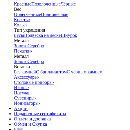
Красные
Позолоченные
Чёрные
Вес
Облегчённые
Полновесные
Кресты
›
Колье
›
Тип украшения
Бусы
Подвеска на леске
Шнурок
Металл
Золото
Серебро
Печатки
›
Металл
Золото
Серебро
Вставка
Без камней
С бриллиантом
С чёрным камнем
Аксессуары
›
Столовые приборы
›
Иконы
›
Посуда
›
Сувениры
›
Ионизаторы
›
Акции
Подарочные сертификаты
Оплата и доставка
Обмен и Скупка
Блог