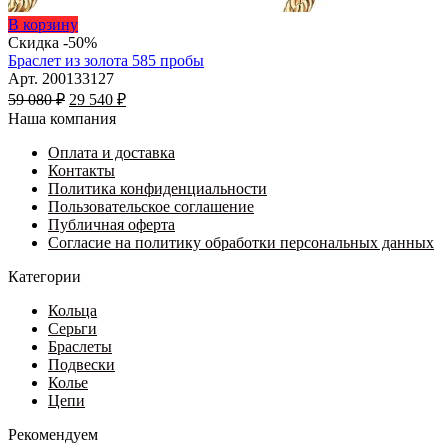
Этот
В корзину
товар
Скидка -50%
имеет
Браслет из золота 585 пробы
несколько
Арт. 200133127
Первоначальная
вариаций.
Текущая
59 080
₽
29 540
₽
цена
Опции
цена:
Наша компания
составляла
можно
29
59
выбрать
Оплата и доставка
540 ₽.
на
Контакты
080 ₽.
странице
Политика конфиденциальности
товара.
Пользовательское соглашение
Публичная оферта
Согласие на политику обработки персональных данных
Категории
Кольца
Серьги
Браслеты
Подвески
Колье
Цепи
Рекомендуем