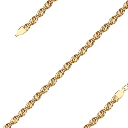
635 ₽
выбрать
–
на
34
странице
595 ₽
товара.