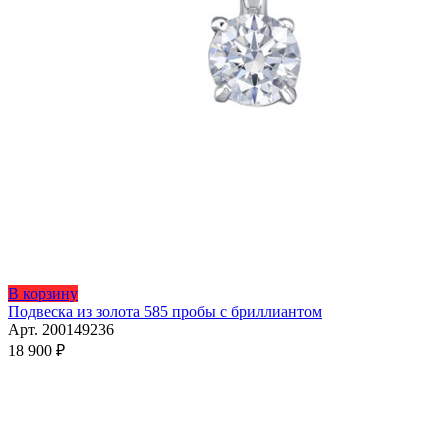
Этот
В корзину
товар
Подвеска из золота 585 пробы с бриллиантом
имеет
Арт. 200149236
несколько
18 900
₽
вариаций.
Опции
можно
выбрать
на