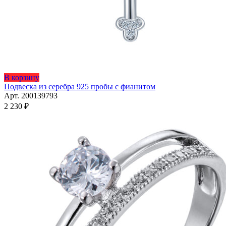
Этот
В корзину
товар
Подвеска из серебра 925 пробы с фианитом
имеет
Арт. 200139793
несколько
2 230
₽
вариаций.
Опции
можно
выбрать
на
странице
товара.