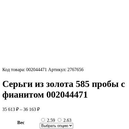
Код товара:
002044471
Артикул:
2767656
Серьги из золота 585 пробы с
фианитом 002044471
Диапазон
35 613
₽
–
36 163
₽
цен:
35
2.59
2.63
Вес
613 ₽