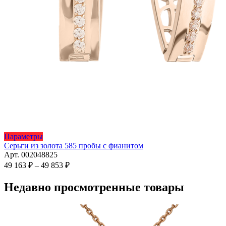
Этот
Параметры
товар
Серьги из золота 585 пробы с фианитом
имеет
Арт. 002048825
несколько
Диапазон
49 163
₽
–
49 853
₽
вариаций.
цен:
Опции
49
Недавно просмотренные товары
можно
163 ₽
выбрать
–
на
49
странице
853 ₽