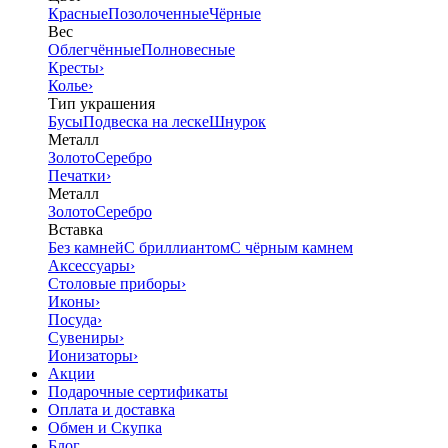
Красные
Позолоченные
Чёрные
Вес
Облегчённые
Полновесные
Кресты
›
Колье
›
Тип украшения
Бусы
Подвеска на леске
Шнурок
Металл
Золото
Серебро
Печатки
›
Металл
Золото
Серебро
Вставка
Без камней
С бриллиантом
С чёрным камнем
Аксессуары
›
Столовые приборы
›
Иконы
›
Посуда
›
Сувениры
›
Ионизаторы
›
Акции
Подарочные сертификаты
Оплата и доставка
Обмен и Скупка
Блог