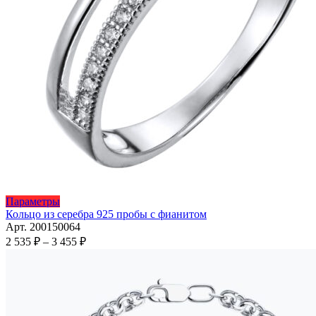
Этот
Параметры
товар
Кольцо из серебра 925 пробы с фианитом
имеет
Арт. 200150064
несколько
Диапазон
2 535
₽
–
3 455
₽
вариаций.
цен:
Опции
2
можно
535 ₽
выбрать
–
на
3
странице