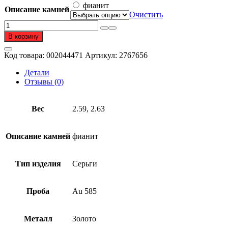
–
фианит
Описание камней
36
Очистить
163 ₽
Количество
товара
В корзину
Серьги
из
Код товара:
002044471
Артикул:
2767656
золота
585
Детали
пробы
Отзывы (0)
с
фианитом
Вес
2.59, 2.63
Описание камней
фианит
Тип изделия
Серьги
Проба
Au 585
Металл
Золото