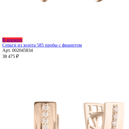
Этот
В корзину
товар
Серьги из золота 585 пробы с фианитом
имеет
Арт. 002045834
несколько
38 475
₽
вариаций.
Опции
можно
выбрать
на
странице
товара.