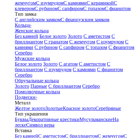
жемчугом
С изумрудом
С камнями
С керамикой
С
клевером
С рубином
С сапфиром
С топазом
С фианитом
Тип замка
С английским замком
С французским замком
Кольца
›
Женские кольца
Без камней
Белое золото
Золото
С аметистом
С
бриллиантом
С гранатом
С жемчугом
С изумрудом
С
камнями
С рубином
С сапфиром
С топазом
С фианитом
Серебро
Мужские кольца
Белое золото
Золото
С агатом
С аметистом
С
бриллиантом
С изумрудом
С камнями
С фианитом
Серебро
Обручальные кольца
Золото
Парные
С бриллиантом
Серебро
Помолвочные кольца
Подвески
›
Металл
Желтое золото
Золотые
Красное золото
Серебряные
Тип украшения
Буквы
Декоративные крестики
Мусульманские
На
леске
Символ веры
Вставка
Без камней
С аметистом
С бриллиантом
С жемчугом
С