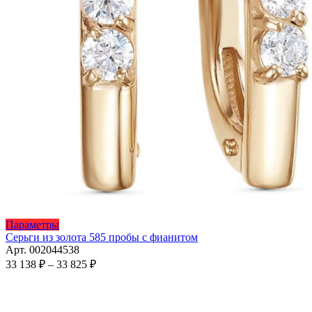
Этот
Параметры
товар
Серьги из золота 585 пробы с фианитом
имеет
Арт. 002044538
несколько
Диапазон
33 138
₽
–
33 825
₽
вариаций.
цен:
Опции
33
можно
138 ₽
выбрать