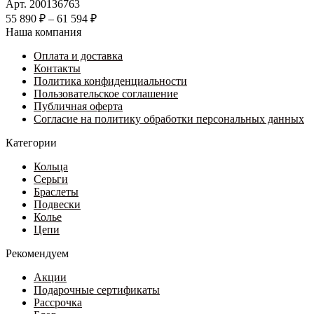
имеет
Арт. 200136763
несколько
Диапазон
55 890
₽
–
61 594
₽
вариаций.
цен:
Наша компания
Опции
55
можно
Оплата и доставка
890 ₽
выбрать
Контакты
–
на
Политика конфиденциальности
61
странице
Пользовательское соглашение
594 ₽
товара.
Публичная оферта
Согласие на политику обработки персональных данных
Категории
Кольца
Серьги
Браслеты
Подвески
Колье
Цепи
Рекомендуем
Акции
Подарочные сертификаты
Рассрочка