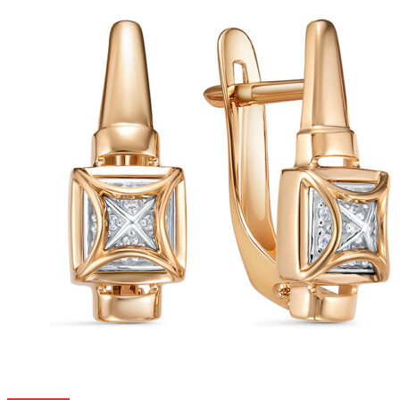
–
на
33
странице
825 ₽
товара.