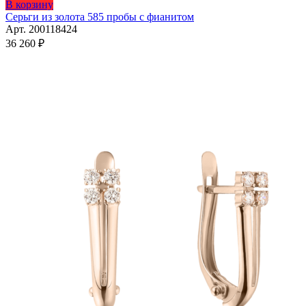
Этот
В корзину
товар
Серьги из золота 585 пробы с фианитом
имеет
Арт. 200118424
несколько
36 260
₽
вариаций.
Опции
можно
выбрать
на
странице
товара.