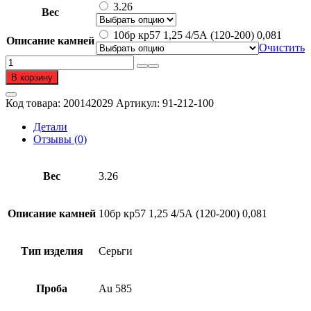
составляла
112
3.26
Вес
225
576 ₽.
152 ₽.
10бр кр57 1,25 4/5А (120-200) 0,081
Описание камней
Очистить
Количество
товара
В корзину
Серьги
из
Код товара:
200142029
Артикул:
91-212-100
золота
585
Детали
пробы
Отзывы (0)
с
бриллиантом
Вес
3.26
Описание камней
10бр кр57 1,25 4/5А (120-200) 0,081
Тип изделия
Серьги
Проба
Au 585