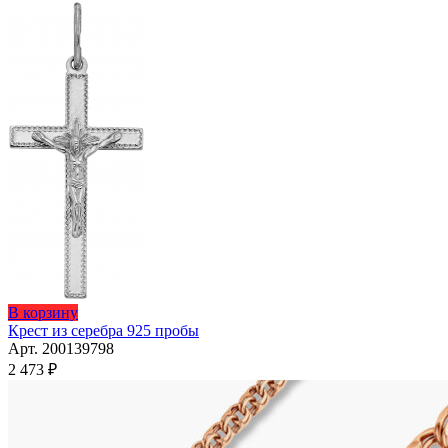
странице
91
товара.
226 ₽
В корзину
Крест из серебра 925 пробы
Арт. 200139798
2 473
₽