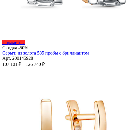
Этот
Параметры
товар
Скидка -50%
имеет
Серьги из золота 585 пробы с бриллиантом
несколько
Арт. 200145928
вариаций.
Диапазон
107 101
₽
–
126 740
₽
Опции
цен:
можно
107
выбрать
101 ₽
на
–
странице
126
товара.
740 ₽