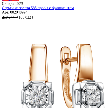
товар
Скидка -50%
имеет
Серьги из золота 585 пробы с бриллиантом
несколько
Арт. 002048994
Первоначальная
вариаций.
Текущая
210 044
₽
105 022
₽
цена
Опции
цена:
составляла
можно
105
210
выбрать
022 ₽.
на
044 ₽.
странице
товара.