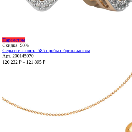
Этот
Параметры
товар
Скидка -50%
имеет
Серьги из золота 585 пробы с бриллиантом
несколько
Арт. 200145970
вариаций.
Диапазон
120 232
₽
–
121 895
₽
Опции
цен:
можно
120
выбрать
232 ₽
на
–
странице
121
товара.
895 ₽