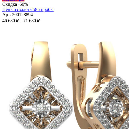
товар
Скидка -50%
имеет
Цепь из золота 585 пробы
несколько
Арт. 200128894
вариаций.
Диапазон
46 680
₽
–
71 680
₽
Опции
цен:
можно
46
выбрать
680 ₽
на
–
странице
71
товара.
680 ₽