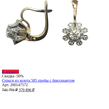
Этот
В корзину
товар
Скидка -50%
имеет
Серьги из золота 585 пробы с бриллиантом
несколько
Арт. 200147572
Первоначальная
вариаций.
Текущая
741 791
₽
370 896
₽
цена
Опции
цена:
составляла
можно
370
741
выбрать
896 ₽.
на
791 ₽.