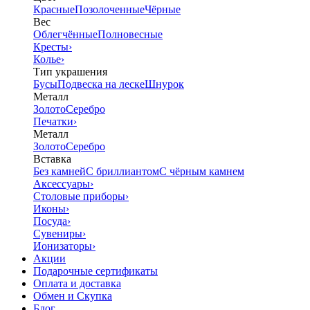
Красные
Позолоченные
Чёрные
Вес
Облегчённые
Полновесные
Кресты
›
Колье
›
Тип украшения
Бусы
Подвеска на леске
Шнурок
Металл
Золото
Серебро
Печатки
›
Металл
Золото
Серебро
Вставка
Без камней
С бриллиантом
С чёрным камнем
Аксессуары
›
Столовые приборы
›
Иконы
›
Посуда
›
Сувениры
›
Ионизаторы
›
Акции
Подарочные сертификаты
Оплата и доставка
Обмен и Скупка
Блог