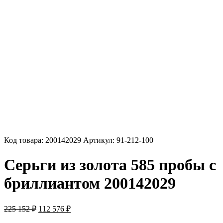
Код товара:
200142029
Артикул:
91-212-100
Серьги из золота 585 пробы с
бриллиантом 200142029
Первоначальная
Текущая
225 152
₽
112 576
₽
цена
цена: