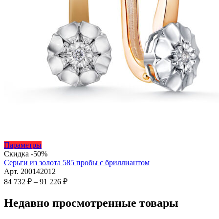
Этот
Параметры
товар
Скидка -50%
имеет
Серьги из золота 585 пробы с бриллиантом
несколько
Арт. 200142012
вариаций.
Диапазон
84 732
₽
–
91 226
₽
Опции
цен:
можно
84
Недавно просмотренные товары
выбрать
732 ₽
на
–