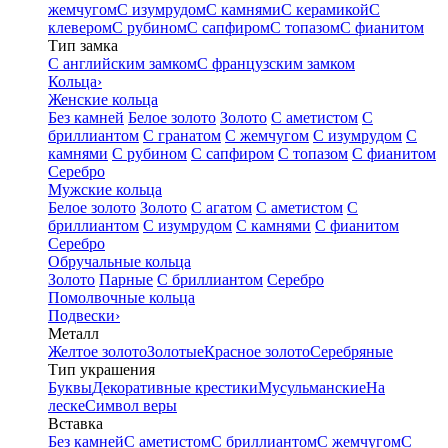
жемчугом
С изумрудом
С камнями
С керамикой
С
клевером
С рубином
С сапфиром
С топазом
С фианитом
Тип замка
С английским замком
С французским замком
Кольца
›
Женские кольца
Без камней
Белое золото
Золото
С аметистом
С
бриллиантом
С гранатом
С жемчугом
С изумрудом
С
камнями
С рубином
С сапфиром
С топазом
С фианитом
Серебро
Мужские кольца
Белое золото
Золото
С агатом
С аметистом
С
бриллиантом
С изумрудом
С камнями
С фианитом
Серебро
Обручальные кольца
Золото
Парные
С бриллиантом
Серебро
Помолвочные кольца
Подвески
›
Металл
Желтое золото
Золотые
Красное золото
Серебряные
Тип украшения
Буквы
Декоративные крестики
Мусульманские
На
леске
Символ веры
Вставка
Без камней
С аметистом
С бриллиантом
С жемчугом
С