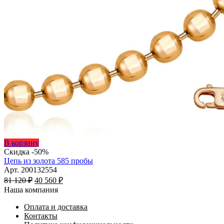
Этот
В корзину
товар
Скидка -50%
имеет
Цепь из золота 585 пробы
несколько
Арт. 200132554
Первоначальная
вариаций.
Текущая
81 120
₽
40 560
₽
цена
Опции
цена:
Наша компания
составляла
можно
40
81
выбрать
Оплата и доставка
560 ₽.
на
Контакты
120 ₽.
странице