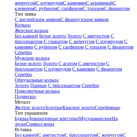
жемчугом
С изумрудом
С камнями
С керамикой
С
клевером
С рубином
С сапфиром
С топазом
С фианитом
Тип замка
С английским замком
С французским замком
Кольца
›
Женские кольца
Без камней
Белое золото
Золото
С аметистом
С
бриллиантом
С гранатом
С жемчугом
С изумрудом
С
камнями
С рубином
С сапфиром
С топазом
С фианитом
Серебро
Мужские кольца
Белое золото
Золото
С агатом
С аметистом
С
бриллиантом
С изумрудом
С камнями
С фианитом
Серебро
Обручальные кольца
Золото
Парные
С бриллиантом
Серебро
Помолвочные кольца
Подвески
›
Металл
Желтое золото
Золотые
Красное золото
Серебряные
Тип украшения
Буквы
Декоративные крестики
Мусульманские
На
леске
Символ веры
Вставка
Без камней
С аметистом
С бриллиантом
С жемчугом
С