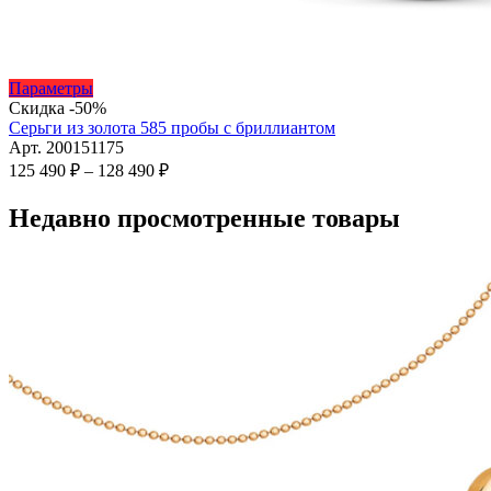
Этот
Параметры
товар
Скидка -50%
имеет
Серьги из золота 585 пробы с бриллиантом
несколько
Арт. 200151175
вариаций.
Диапазон
125 490
₽
–
128 490
₽
Опции
цен:
можно
125
Недавно просмотренные товары
выбрать
490 ₽
на
–
странице
128
товара.
490 ₽