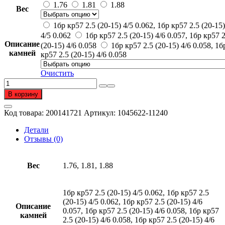
127
1.76
1.81
1.88
Вес
575 ₽
–
1бр кр57 2.5 (20-15) 4/5 0.062, 1бр кр57 2.5 (20-15)
135
4/5 0.062
1бр кр57 2.5 (20-15) 4/6 0.057, 1бр кр57 2
450 ₽
Описание
(20-15) 4/6 0.058
1бр кр57 2.5 (20-15) 4/6 0.058, 1б
камней
кр57 2.5 (20-15) 4/6 0.058
Очистить
Количество
товара
В корзину
Серьги
из
Код товара:
200141721
Артикул:
1045622-11240
золота
585
Детали
пробы
Отзывы (0)
с
бриллиантом
Вес
1.76, 1.81, 1.88
1бр кр57 2.5 (20-15) 4/5 0.062, 1бр кр57 2.5
(20-15) 4/5 0.062, 1бр кр57 2.5 (20-15) 4/6
Описание
0.057, 1бр кр57 2.5 (20-15) 4/6 0.058, 1бр кр57
камней
2.5 (20-15) 4/6 0.058, 1бр кр57 2.5 (20-15) 4/6