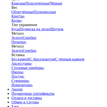
Красные
Позолоченные
Чёрные
Вес
Облегчённые
Полновесные
Кресты
›
Колье
›
Тип украшения
Бусы
Подвеска на леске
Шнурок
Металл
Золото
Серебро
Печатки
›
Металл
Золото
Серебро
Вставка
Без камней
С бриллиантом
С чёрным камнем
Аксессуары
›
Столовые приборы
›
Иконы
›
Посуда
›
Сувениры
›
Ионизаторы
›
Акции
Подарочные сертификаты
Оплата и доставка
Обмен и Скупка
Блог