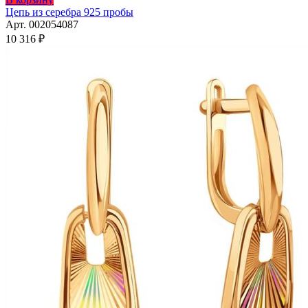
товар
Цепь из серебра 925 пробы
имеет
Арт. 002054087
несколько
10 316
₽
вариаций.
Опции
можно
выбрать
на
странице
товара.