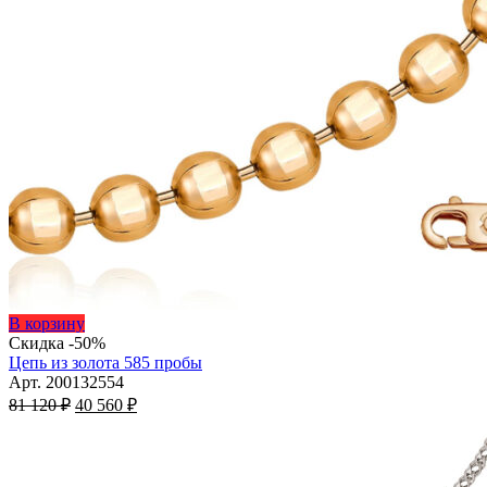
Этот
В корзину
товар
Скидка -50%
имеет
Цепь из золота 585 пробы
несколько
Арт. 200132554
Первоначальная
вариаций.
Текущая
81 120
₽
40 560
₽
цена
Опции
цена:
составляла
можно
40
81
выбрать
560 ₽.
на
120 ₽.