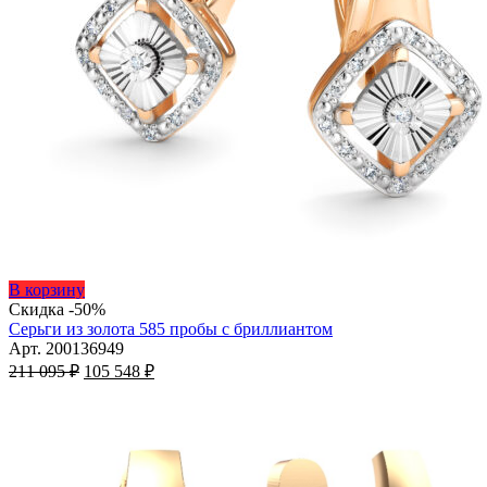
Этот
В корзину
товар
Скидка -50%
имеет
Серьги из золота 585 пробы с бриллиантом
несколько
Арт. 200136949
Первоначальная
вариаций.
Текущая
211 095
₽
105 548
₽
цена
Опции
цена:
составляла
можно
105
211
выбрать
548 ₽.
на
095 ₽.
странице
товара.