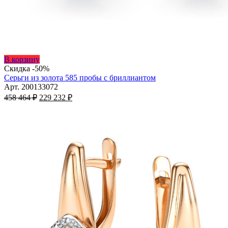
Этот
В корзину
товар
Скидка -50%
имеет
Серьги из золота 585 пробы с бриллиантом
несколько
Арт. 200133072
Первоначальная
вариаций.
Текущая
458 464
₽
229 232
₽
цена
Опции
цена:
составляла
можно
229
458
выбрать
232 ₽.
на
464 ₽.
странице
товара.