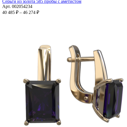
имеет
Серьги из золота 585 пробы с аметистом
несколько
Арт. 002054234
вариаций.
Диапазон
40 485
₽
–
46 274
₽
Опции
цен:
можно
40
выбрать
485 ₽
на
–
странице
46
товара.
274 ₽