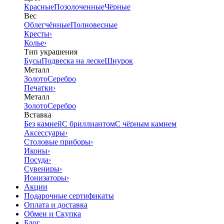
Красные
Позолоченные
Чёрные
Вес
Облегчённые
Полновесные
Кресты
›
Колье
›
Тип украшения
Бусы
Подвеска на леске
Шнурок
Металл
Золото
Серебро
Печатки
›
Металл
Золото
Серебро
Вставка
Без камней
С бриллиантом
С чёрным камнем
Аксессуары
›
Столовые приборы
›
Иконы
›
Посуда
›
Сувениры
›
Ионизаторы
›
Акции
Подарочные сертификаты
Оплата и доставка
Обмен и Скупка
Блог