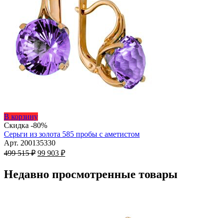
Этот
В корзину
товар
Скидка -80%
имеет
Серьги из золота 585 пробы с аметистом
несколько
Арт. 200135330
Первоначальная
вариаций.
Текущая
499 515
₽
99 903
₽
цена
Опции
цена:
составляла
можно
99
Недавно просмотренные товары
499
выбрать
903 ₽.
на
515 ₽.
странице
товара.