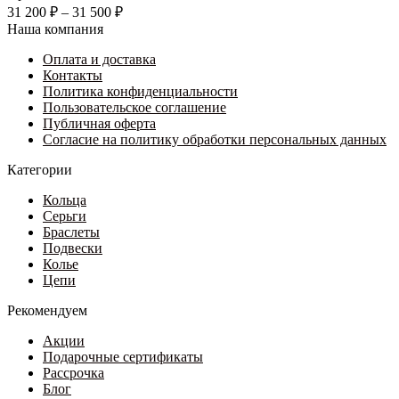
несколько
Диапазон
31 200
₽
–
31 500
₽
вариаций.
цен:
Наша компания
Опции
31
можно
Оплата и доставка
200 ₽
выбрать
Контакты
–
на
Политика конфиденциальности
31
странице
Пользовательское соглашение
500 ₽
товара.
Публичная оферта
Согласие на политику обработки персональных данных
Категории
Кольца
Серьги
Браслеты
Подвески
Колье
Цепи
Рекомендуем
Акции
Подарочные сертификаты
Рассрочка
Блог