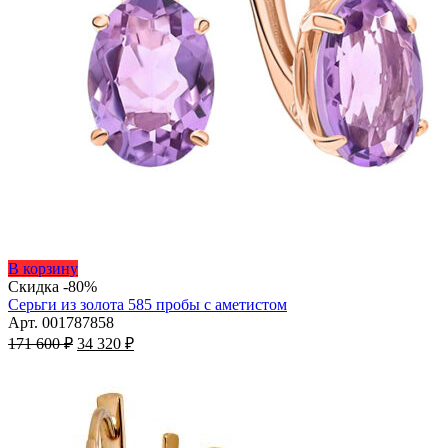
Этот
В корзину
товар
Скидка -80%
имеет
Серьги из золота 585 пробы с аметистом
несколько
Арт. 001787858
Первоначальная
вариаций.
Текущая
171 600
₽
34 320
₽
цена
Опции
цена:
составляла
можно
34
171
выбрать
320 ₽.
на
600 ₽.
странице
товара.