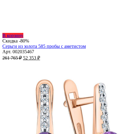
Этот
В корзину
товар
Скидка -80%
имеет
Серьги из золота 585 пробы с аметистом
несколько
Арт. 002035467
Первоначальная
вариаций.
Текущая
261 765
₽
52 353
₽
цена
Опции
цена:
составляла
можно
52
261
выбрать
353 ₽.
на
765 ₽.
странице
товара.