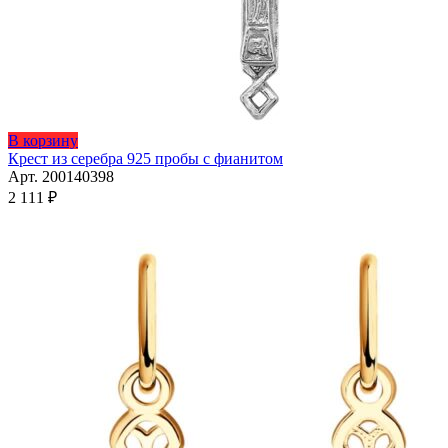
Этот
В корзину
товар
Крест из серебра 925 пробы с фианитом
имеет
Арт. 200140398
несколько
2 111
₽
вариаций.
Опции
можно
выбрать
на
странице
товара.