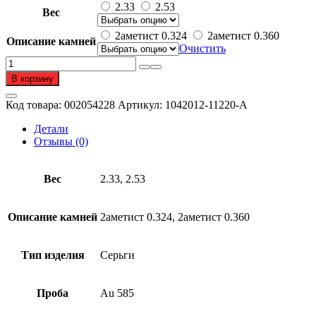
39
2.33
2.53
Вес
995 ₽
–
2аметист 0.324
2аметист 0.360
Описание камней
43
Очистить
428 ₽
Количество
товара
В корзину
Серьги
из
Код товара:
002054228
Артикул:
1042012-11220-A
золота
585
Детали
пробы
Отзывы (0)
с
аметистом
Вес
2.33, 2.53
Описание камней
2аметист 0.324, 2аметист 0.360
Тип изделия
Серьги
Проба
Au 585