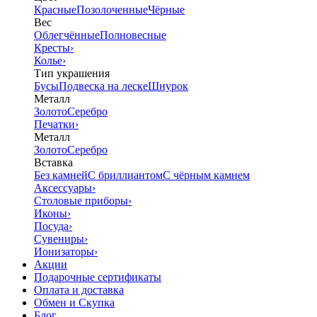
Красные
Позолоченные
Чёрные
Вес
Облегчённые
Полновесные
Кресты
›
Колье
›
Тип украшения
Бусы
Подвеска на леске
Шнурок
Металл
Золото
Серебро
Печатки
›
Металл
Золото
Серебро
Вставка
Без камней
С бриллиантом
С чёрным камнем
Аксессуары
›
Столовые приборы
›
Иконы
›
Посуда
›
Сувениры
›
Ионизаторы
›
Акции
Подарочные сертификаты
Оплата и доставка
Обмен и Скупка
Блог