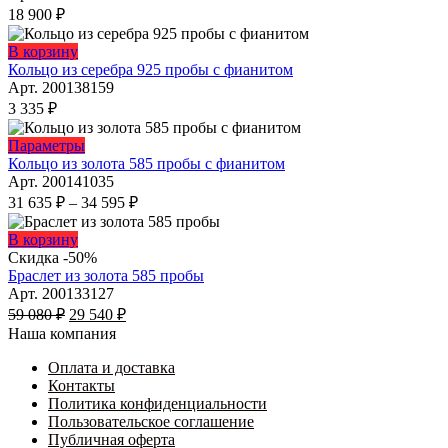
несколько
18 900
₽
вариаций.
Опции
Этот
В корзину
можно
товар
Кольцо из серебра 925 пробы с фианитом
выбрать
имеет
Арт. 200138159
на
несколько
3 335
₽
странице
вариаций.
товара.
Опции
Этот
Параметры
можно
товар
Кольцо из золота 585 пробы с фианитом
выбрать
имеет
Арт. 200141035
на
несколько
Диапазон
31 635
₽
–
34 595
₽
странице
вариаций.
цен:
товара.
Опции
31
Этот
В корзину
можно
635 ₽
товар
Скидка -50%
выбрать
имеет
–
Браслет из золота 585 пробы
на
несколько
34
Арт. 200133127
странице
Первоначальная
вариаций.
Текущая
595 ₽
59 080
₽
29 540
₽
товара.
цена
Опции
цена:
Наша компания
составляла
можно
29
59
выбрать
Оплата и доставка
540 ₽.
на
Контакты
080 ₽.
странице
Политика конфиденциальности
товара.
Пользовательское соглашение
Публичная оферта