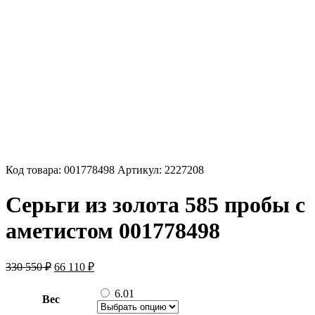
Код товара:
001778498
Артикул:
2227208
Серьги из золота 585 пробы с
аметистом 001778498
Первоначальная
Текущая
330 550
₽
66 110
₽
цена
цена:
составляла
66
6.01
Вес
330
110 ₽.