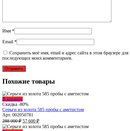
Имя
*
Email
*
Сохранить моё имя, email и адрес сайта в этом браузере для
последующих моих комментариев.
Похожие товары
Этот
В корзину
товар
Скидка -80%
имеет
Серьги из золота 585 пробы с аметистом
несколько
Арт. 002050781
Первоначальная
вариаций.
Текущая
288 000
₽
57 600
₽
цена
Опции
цена:
составляла
можно
57