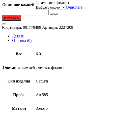
550 ₽.
аметист, фианит
Описание камней
Очистить
Количество
товара
В корзину
Серьги
из
Код товара:
001778498
Артикул:
2227208
золота
585
Детали
пробы
Отзывы (0)
с
аметистом
Вес
6.01
Описание камней
аметист, фианит
Тип изделия
Серьги
Проба
Au 585
Металл
Золото