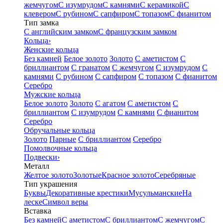
жемчугом
С изумрудом
С камнями
С керамикой
С
клевером
С рубином
С сапфиром
С топазом
С фианитом
Тип замка
С английским замком
С французским замком
Кольца
›
Женские кольца
Без камней
Белое золото
Золото
С аметистом
С
бриллиантом
С гранатом
С жемчугом
С изумрудом
С
камнями
С рубином
С сапфиром
С топазом
С фианитом
Серебро
Мужские кольца
Белое золото
Золото
С агатом
С аметистом
С
бриллиантом
С изумрудом
С камнями
С фианитом
Серебро
Обручальные кольца
Золото
Парные
С бриллиантом
Серебро
Помолвочные кольца
Подвески
›
Металл
Желтое золото
Золотые
Красное золото
Серебряные
Тип украшения
Буквы
Декоративные крестики
Мусульманские
На
леске
Символ веры
Вставка
Без камней
С аметистом
С бриллиантом
С жемчугом
С