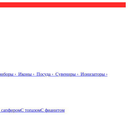
риборы
›
Иконы
›
Посуда
›
Сувениры
›
Ионизаторы
›
 сапфиром
С топазом
С фианитом