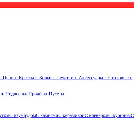
›
Цепи
›
Кресты
›
Колье
›
Печатки
›
Аксессуары
›
Столовые п
инг
Подвесные
Продёвки
Пусеты
угом
С изумрудом
С камнями
С керамикой
С клевером
С рубином
С