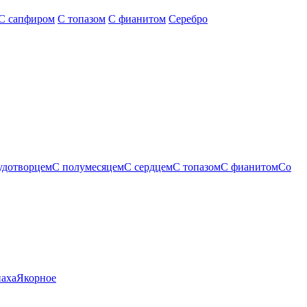
С сапфиром
С топазом
С фианитом
Серебро
удотворцем
С полумесяцем
С сердцем
С топазом
С фианитом
Со
паха
Якорное