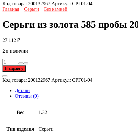
Код товара:
200132967
Артикул:
СРГ01-04
Главная
Серьги
Без камней
Серьги из золота 585 пробы 2
27 112
₽
2 в наличии
Количество
товара
В корзину
Серьги
из
Код товара:
200132967
Артикул:
СРГ01-04
золота
585
Детали
пробы
Отзывы (0)
Вес
1.32
Тип изделия
Серьги