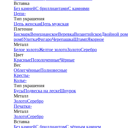
Вставка
Без камней
С бриллиантами
С камнями
Цепи
›
Тип украшения
Цепь женская
Цепь мужская
Плетение
Бисмарк
Венецианское
Веревка
Византийское
Двойной ром
ромб
Улитка
Фигаро
Черепашка
Штамп
Якорное
Металл
Белое золото
Желтое золото
Золото
Серебро
Цвет
Красные
Позолоченные
Чёрные
Вес
Облегчённые
Полновесные
Кресты
›
Колье
›
Тип украшения
Бусы
Подвеска на леске
Шнурок
Металл
Золото
Серебро
Печатки
›
Металл
Золото
Серебро
Вставка
Без камней
С бриллиантом
С чёрным камнем