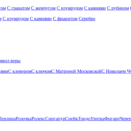
том
С гранатом
С жемчугом
С изумрудом
С камнями
С рубином
м
С изумрудом
С камнями
С фианитом
Серебро
мвол веры
нями
С клевером
С ключом
С Матроной Московской
С Николаем Ч
Перлина
Розочка
Ролекс
Сингапур
Снейк
Тондо
Улитка
Фигаро
Чере