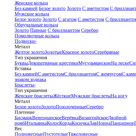
Женские кольца
Без камней
Белое золото
Золото
С аметистом
С бриллиан
Мужские кольца
Белое золото
Золото
С агатом
С аметистом
С бриллианто
Обручальные кольца
Золото
Парные
С бриллиантом
Серебро
Помолвочные кольца
Подвески
›
Металл
Желтое золото
Золотые
Красное золото
Серебряные
Тип украшения
Буквы
Декоративные крестики
Мусульманские
На леске
Си
Вставка
Без камней
С аметистом
С бриллиантом
С жемчугом
С кам
знаком зодиака
Браслеты
›
Тип украшения
Женские браслеты
Жёсткие
Мужские браслеты
На ногу
Металл
Белое золото
Золото
Позолоченные
Серебро
Плетение
Бисмарк
Венецианское
Верёвка
Византийское
Двойной
ромб
Итальянка
Колос
Корда
Косичка
Лав
Нонна
Панцирное
Вес
Полновесные
Пустотелые
Тяжеловесные