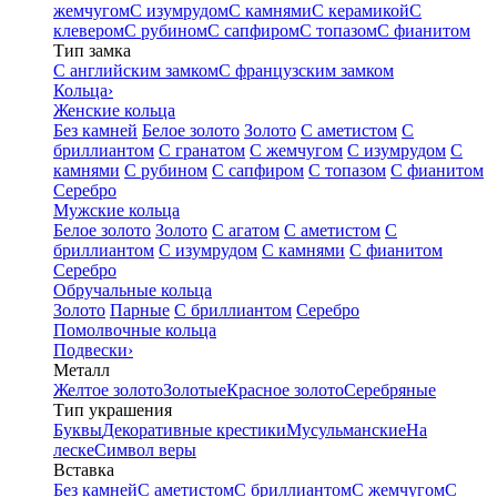
жемчугом
С изумрудом
С камнями
С керамикой
С
клевером
С рубином
С сапфиром
С топазом
С фианитом
Тип замка
С английским замком
С французским замком
Кольца
›
Женские кольца
Без камней
Белое золото
Золото
С аметистом
С
бриллиантом
С гранатом
С жемчугом
С изумрудом
С
камнями
С рубином
С сапфиром
С топазом
С фианитом
Серебро
Мужские кольца
Белое золото
Золото
С агатом
С аметистом
С
бриллиантом
С изумрудом
С камнями
С фианитом
Серебро
Обручальные кольца
Золото
Парные
С бриллиантом
Серебро
Помолвочные кольца
Подвески
›
Металл
Желтое золото
Золотые
Красное золото
Серебряные
Тип украшения
Буквы
Декоративные крестики
Мусульманские
На
леске
Символ веры
Вставка
Без камней
С аметистом
С бриллиантом
С жемчугом
С