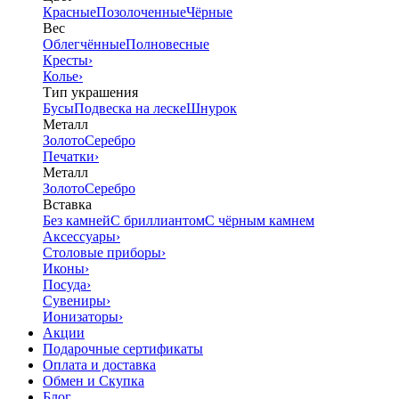
Красные
Позолоченные
Чёрные
Вес
Облегчённые
Полновесные
Кресты
›
Колье
›
Тип украшения
Бусы
Подвеска на леске
Шнурок
Металл
Золото
Серебро
Печатки
›
Металл
Золото
Серебро
Вставка
Без камней
С бриллиантом
С чёрным камнем
Аксессуары
›
Столовые приборы
›
Иконы
›
Посуда
›
Сувениры
›
Ионизаторы
›
Акции
Подарочные сертификаты
Оплата и доставка
Обмен и Скупка
Блог