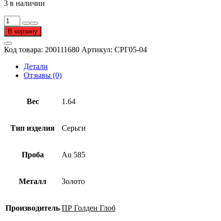
3 в наличии
Количество
товара
В корзину
Серьги
из
Код товара:
200111680
Артикул:
СРГ05-04
золота
585
Детали
пробы
Отзывы (0)
Вес
1.64
Тип изделия
Серьги
Проба
Au 585
Металл
Золото
Производитель
ПР Голден Глоб