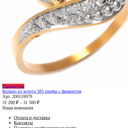
Этот
Параметры
товар
Кольцо из золота 585 пробы с фианитом
имеет
Арт. 200119979
несколько
Диапазон
31 200
₽
–
31 500
₽
вариаций.
цен:
Наша компания
Опции
31
можно
Оплата и доставка
200 ₽
выбрать
Контакты
–
на
Политика конфиденциальности