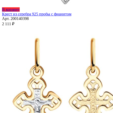
Этот
В корзину
товар
Крест из серебра 925 пробы с фианитом
имеет
Арт. 200140398
несколько
2 111
₽
вариаций.
Опции
можно
выбрать
на
странице
товара.