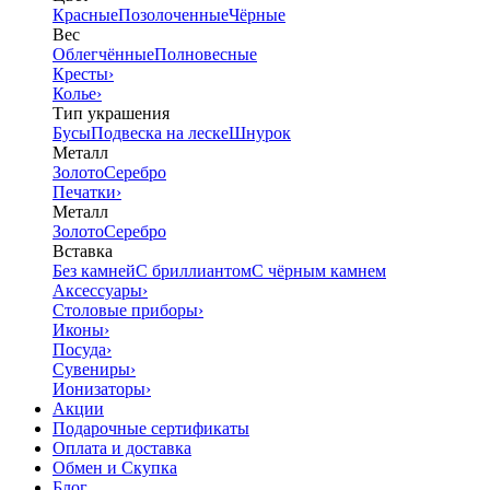
Красные
Позолоченные
Чёрные
Вес
Облегчённые
Полновесные
Кресты
›
Колье
›
Тип украшения
Бусы
Подвеска на леске
Шнурок
Металл
Золото
Серебро
Печатки
›
Металл
Золото
Серебро
Вставка
Без камней
С бриллиантом
С чёрным камнем
Аксессуары
›
Столовые приборы
›
Иконы
›
Посуда
›
Сувениры
›
Ионизаторы
›
Акции
Подарочные сертификаты
Оплата и доставка
Обмен и Скупка
Блог