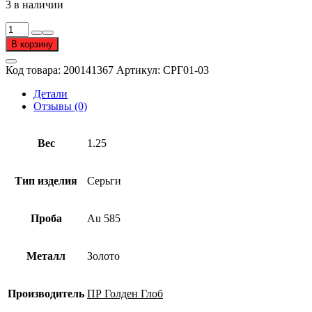
3 в наличии
Количество
товара
В корзину
Серьги
из
Код товара:
200141367
Артикул:
СРГ01-03
золота
585
Детали
пробы
Отзывы (0)
Вес
1.25
Тип изделия
Серьги
Проба
Au 585
Металл
Золото
Производитель
ПР Голден Глоб