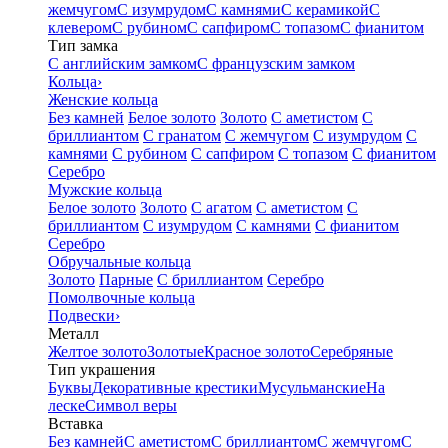
жемчугом
С изумрудом
С камнями
С керамикой
С
клевером
С рубином
С сапфиром
С топазом
С фианитом
Тип замка
С английским замком
С французским замком
Кольца
›
Женские кольца
Без камней
Белое золото
Золото
С аметистом
С
бриллиантом
С гранатом
С жемчугом
С изумрудом
С
камнями
С рубином
С сапфиром
С топазом
С фианитом
Серебро
Мужские кольца
Белое золото
Золото
С агатом
С аметистом
С
бриллиантом
С изумрудом
С камнями
С фианитом
Серебро
Обручальные кольца
Золото
Парные
С бриллиантом
Серебро
Помолвочные кольца
Подвески
›
Металл
Желтое золото
Золотые
Красное золото
Серебряные
Тип украшения
Буквы
Декоративные крестики
Мусульманские
На
леске
Символ веры
Вставка
Без камней
С аметистом
С бриллиантом
С жемчугом
С