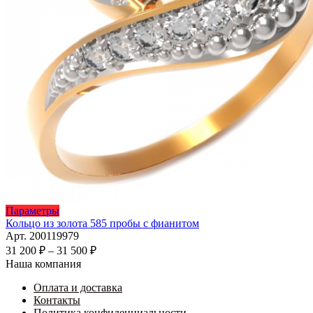
Этот
Параметры
товар
Кольцо из золота 585 пробы с фианитом
имеет
Арт. 200119979
несколько
Диапазон
31 200
₽
–
31 500
₽
вариаций.
цен:
Наша компания
Опции
31
можно
Оплата и доставка
200 ₽
выбрать
Контакты
–
на
Политика конфиденциальности