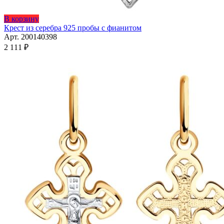
Этот
В корзину
товар
Крест из серебра 925 пробы с фианитом
имеет
Арт. 200140398
несколько
2 111
₽
вариаций.
Опции
можно
выбрать
на
странице
товара.