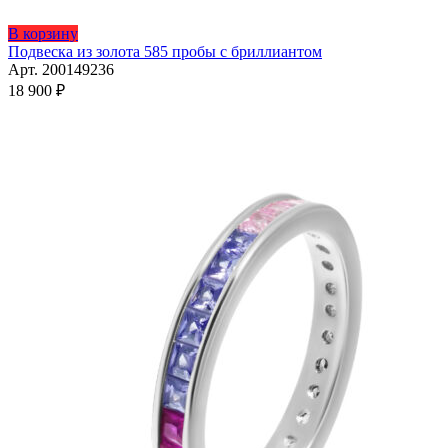
Этот
В корзину
товар
Подвеска из золота 585 пробы с бриллиантом
имеет
Арт. 200149236
несколько
18 900
₽
вариаций.
Опции
можно
выбрать
на
странице
товара.