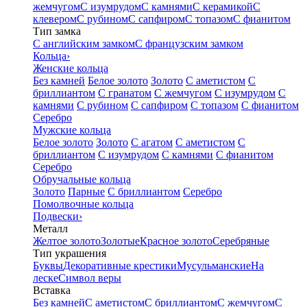
жемчугом
С изумрудом
С камнями
С керамикой
С
клевером
С рубином
С сапфиром
С топазом
С фианитом
Тип замка
С английским замком
С французским замком
Кольца
›
Женские кольца
Без камней
Белое золото
Золото
С аметистом
С
бриллиантом
С гранатом
С жемчугом
С изумрудом
С
камнями
С рубином
С сапфиром
С топазом
С фианитом
Серебро
Мужские кольца
Белое золото
Золото
С агатом
С аметистом
С
бриллиантом
С изумрудом
С камнями
С фианитом
Серебро
Обручальные кольца
Золото
Парные
С бриллиантом
Серебро
Помолвочные кольца
Подвески
›
Металл
Желтое золото
Золотые
Красное золото
Серебряные
Тип украшения
Буквы
Декоративные крестики
Мусульманские
На
леске
Символ веры
Вставка
Без камней
С аметистом
С бриллиантом
С жемчугом
С