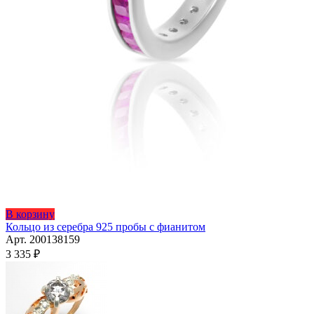
Этот
В корзину
товар
Кольцо из серебра 925 пробы с фианитом
имеет
Арт. 200138159
несколько
3 335
₽
вариаций.
Опции
можно
выбрать