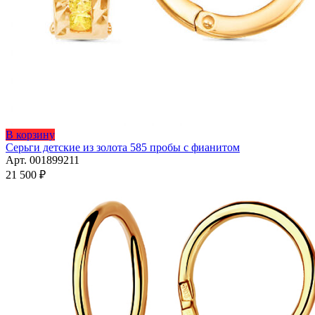
Этот
В корзину
товар
Серьги детские из золота 585 пробы с фианитом
имеет
Арт. 001899211
несколько
21 500
₽
вариаций.
Опции
можно
выбрать
на
странице
товара.