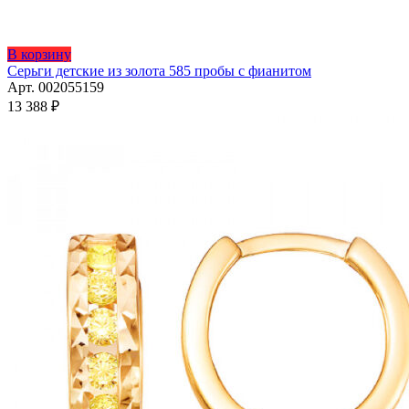
Этот
В корзину
товар
Серьги детские из золота 585 пробы с фианитом
имеет
Арт. 002055159
несколько
13 388
₽
вариаций.
Опции
можно
выбрать
на
странице
товара.