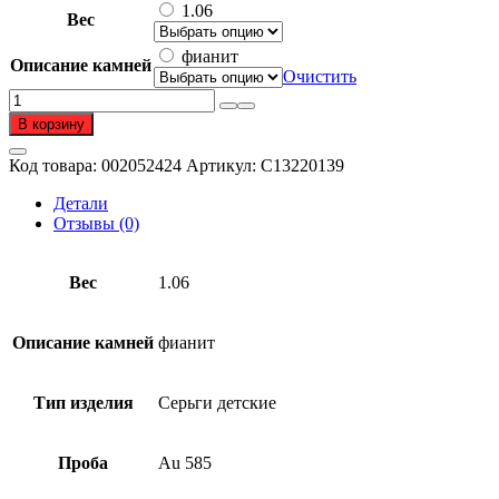
1.06
Вес
фианит
Описание камней
Очистить
Количество
товара
В корзину
Серьги
детские
Код товара:
002052424
Артикул:
С13220139
из
золота
Детали
585
Отзывы (0)
пробы
с
фианитом
Вес
1.06
Описание камней
фианит
Тип изделия
Серьги детские
Проба
Au 585