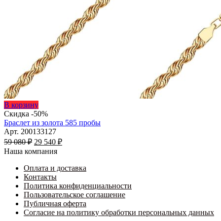
Этот
В корзину
товар
Скидка -50%
имеет
Браслет из золота 585 пробы
несколько
Арт. 200133127
Первоначальная
вариаций.
Текущая
59 080
₽
29 540
₽
цена
Опции
цена:
Наша компания
составляла
можно
29
59
выбрать
Оплата и доставка
540 ₽.
на
Контакты
080 ₽.
странице
Политика конфиденциальности
товара.
Пользовательское соглашение
Публичная оферта
Согласие на политику обработки персональных данных