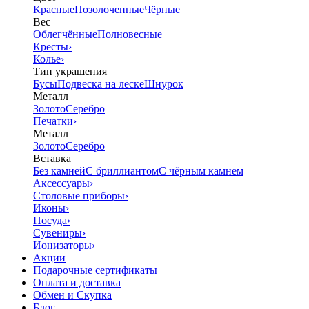
Красные
Позолоченные
Чёрные
Вес
Облегчённые
Полновесные
Кресты
›
Колье
›
Тип украшения
Бусы
Подвеска на леске
Шнурок
Металл
Золото
Серебро
Печатки
›
Металл
Золото
Серебро
Вставка
Без камней
С бриллиантом
С чёрным камнем
Аксессуары
›
Столовые приборы
›
Иконы
›
Посуда
›
Сувениры
›
Ионизаторы
›
Акции
Подарочные сертификаты
Оплата и доставка
Обмен и Скупка
Блог