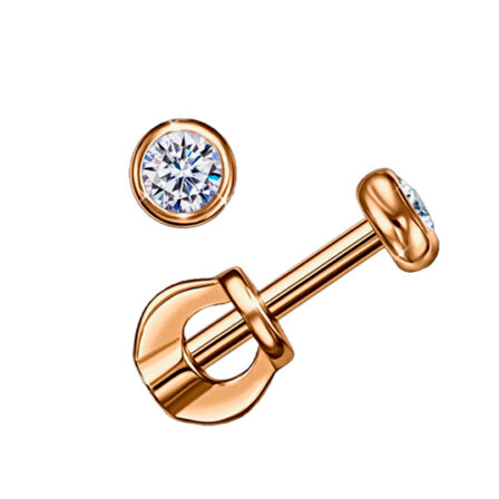
Опции
можно
выбрать
на
странице
товара.