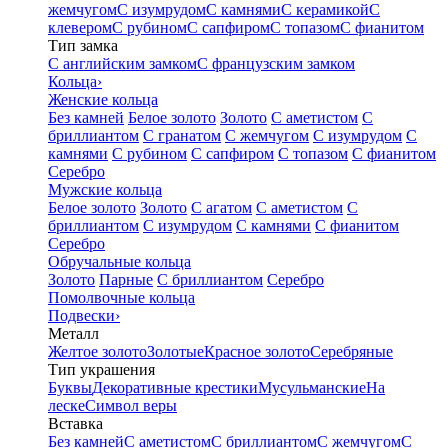
жемчугом
С изумрудом
С камнями
С керамикой
С
клевером
С рубином
С сапфиром
С топазом
С фианитом
Тип замка
С английским замком
С французским замком
Кольца
›
Женские кольца
Без камней
Белое золото
Золото
С аметистом
С
бриллиантом
С гранатом
С жемчугом
С изумрудом
С
камнями
С рубином
С сапфиром
С топазом
С фианитом
Серебро
Мужские кольца
Белое золото
Золото
С агатом
С аметистом
С
бриллиантом
С изумрудом
С камнями
С фианитом
Серебро
Обручальные кольца
Золото
Парные
С бриллиантом
Серебро
Помолвочные кольца
Подвески
›
Металл
Желтое золото
Золотые
Красное золото
Серебряные
Тип украшения
Буквы
Декоративные крестики
Мусульманские
На
леске
Символ веры
Вставка
Без камней
С аметистом
С бриллиантом
С жемчугом
С