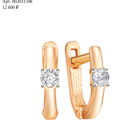
имеет
Арт. 002011598
несколько
12 600
₽
вариаций.
Опции
можно
выбрать
на
странице
товара.