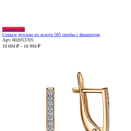
Этот
Параметры
товар
Серьги детские из золота 585 пробы с фианитом
имеет
Арт. 002053705
несколько
Диапазон
16 694
₽
–
16 994
₽
вариаций.
цен:
Опции
16
можно
694 ₽
выбрать
–
на
16
странице
994 ₽
товара.