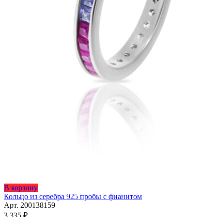
Этот
В корзину
товар
Кольцо из серебра 925 пробы с фианитом
имеет
Арт. 200138159
несколько
3 335
₽