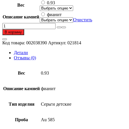
0.93
Вес
фианит
Описание камней
Очистить
Количество
товара
В корзину
Серьги
детские
Код товара:
002038390
Артикул:
021814
из
золота
Детали
585
Отзывы (0)
пробы
с
фианитом
Вес
0.93
Описание камней
фианит
Тип изделия
Серьги детские
Проба
Au 585