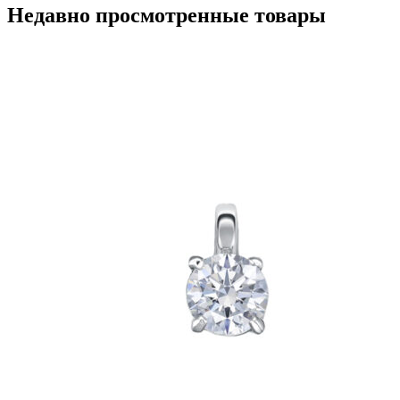
Опции
Недавно просмотренные товары
можно
выбрать
на
странице
товара.