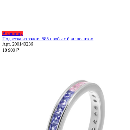
Этот
В корзину
товар
Подвеска из золота 585 пробы с бриллиантом
имеет
Арт. 200149236
несколько
18 900
₽
вариаций.
Опции
можно
выбрать
на
странице
товара.