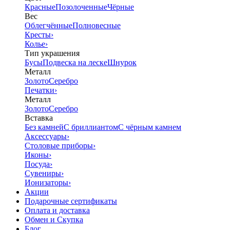
Красные
Позолоченные
Чёрные
Вес
Облегчённые
Полновесные
Кресты
›
Колье
›
Тип украшения
Бусы
Подвеска на леске
Шнурок
Металл
Золото
Серебро
Печатки
›
Металл
Золото
Серебро
Вставка
Без камней
С бриллиантом
С чёрным камнем
Аксессуары
›
Столовые приборы
›
Иконы
›
Посуда
›
Сувениры
›
Ионизаторы
›
Акции
Подарочные сертификаты
Оплата и доставка
Обмен и Скупка
Блог