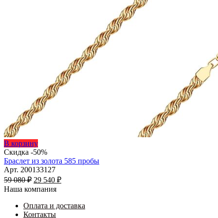
Этот
В корзину
товар
Скидка -50%
имеет
Браслет из золота 585 пробы
несколько
Арт. 200133127
Первоначальная
вариаций.
Текущая
59 080
₽
29 540
₽
цена
Опции
цена:
Наша компания
составляла
можно
29
59
выбрать
Оплата и доставка
540 ₽.
на
Контакты
080 ₽.