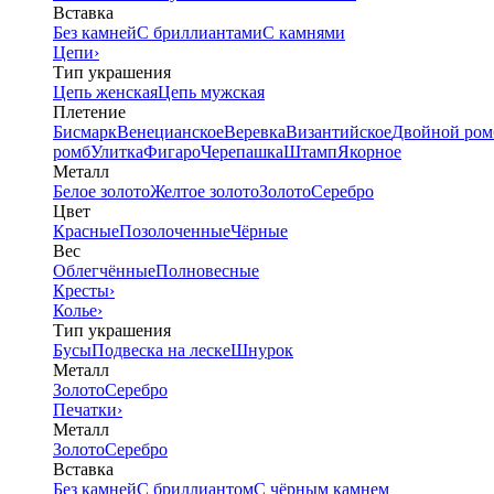
Вставка
Без камней
С бриллиантами
С камнями
Цепи
›
Тип украшения
Цепь женская
Цепь мужская
Плетение
Бисмарк
Венецианское
Веревка
Византийское
Двойной ром
ромб
Улитка
Фигаро
Черепашка
Штамп
Якорное
Металл
Белое золото
Желтое золото
Золото
Серебро
Цвет
Красные
Позолоченные
Чёрные
Вес
Облегчённые
Полновесные
Кресты
›
Колье
›
Тип украшения
Бусы
Подвеска на леске
Шнурок
Металл
Золото
Серебро
Печатки
›
Металл
Золото
Серебро
Вставка
Без камней
С бриллиантом
С чёрным камнем