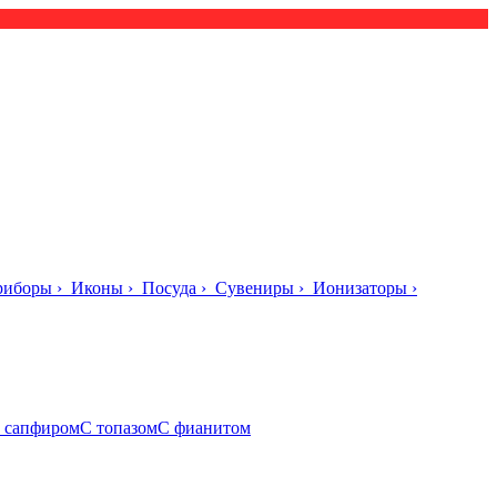
риборы
›
Иконы
›
Посуда
›
Сувениры
›
Ионизаторы
›
 сапфиром
С топазом
С фианитом