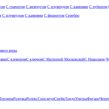
том
С гранатом
С жемчугом
С изумрудом
С камнями
С рубином
м
С изумрудом
С камнями
С фианитом
Серебро
мвол веры
нями
С клевером
С ключом
С Матроной Московской
С Николаем Ч
Перлина
Розочка
Ролекс
Сингапур
Снейк
Тондо
Улитка
Фигаро
Чере