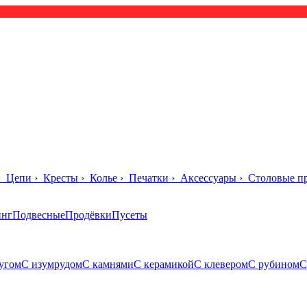
›
Цепи
›
Кресты
›
Колье
›
Печатки
›
Аксессуары
›
Столовые п
инг
Подвесные
Продёвки
Пусеты
угом
С изумрудом
С камнями
С керамикой
С клевером
С рубином
С