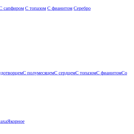
С сапфиром
С топазом
С фианитом
Серебро
удотворцем
С полумесяцем
С сердцем
С топазом
С фианитом
Со
паха
Якорное