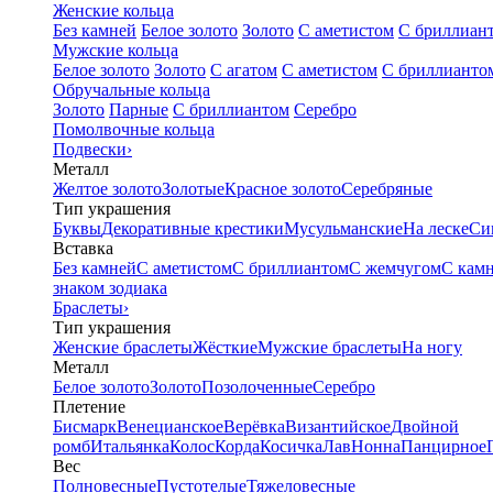
Женские кольца
Без камней
Белое золото
Золото
С аметистом
С бриллиан
Мужские кольца
Белое золото
Золото
С агатом
С аметистом
С бриллианто
Обручальные кольца
Золото
Парные
С бриллиантом
Серебро
Помолвочные кольца
Подвески
›
Металл
Желтое золото
Золотые
Красное золото
Серебряные
Тип украшения
Буквы
Декоративные крестики
Мусульманские
На леске
Си
Вставка
Без камней
С аметистом
С бриллиантом
С жемчугом
С кам
знаком зодиака
Браслеты
›
Тип украшения
Женские браслеты
Жёсткие
Мужские браслеты
На ногу
Металл
Белое золото
Золото
Позолоченные
Серебро
Плетение
Бисмарк
Венецианское
Верёвка
Византийское
Двойной
ромб
Итальянка
Колос
Корда
Косичка
Лав
Нонна
Панцирное
Вес
Полновесные
Пустотелые
Тяжеловесные