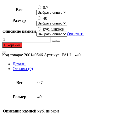
0.7
Вес
40
Размер
куб. циркон
Описание камней
Очистить
Количество
товара
В корзину
Подвеска
на
Код товара:
200149546
Артикул:
FALL 1-40
леске
из
Детали
серебра
Отзывы (0)
925
пробы
с
Вес
0.7
фианитом
Размер
40
Описание камней
куб. циркон