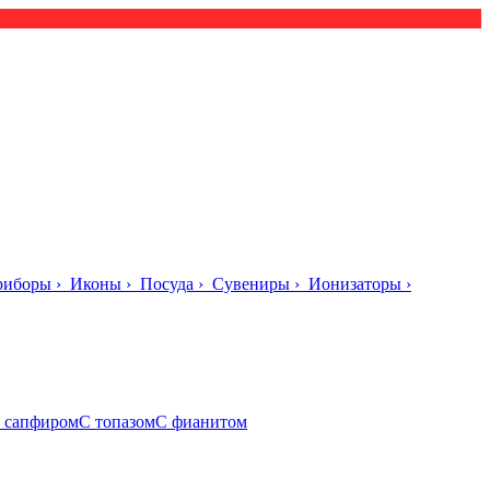
риборы
›
Иконы
›
Посуда
›
Сувениры
›
Ионизаторы
›
 сапфиром
С топазом
С фианитом