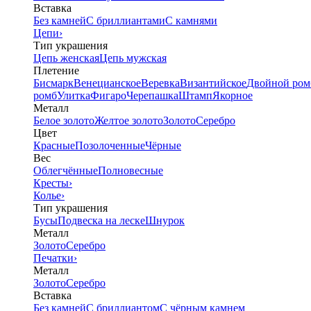
Вставка
Без камней
С бриллиантами
С камнями
Цепи
›
Тип украшения
Цепь женская
Цепь мужская
Плетение
Бисмарк
Венецианское
Веревка
Византийское
Двойной ром
ромб
Улитка
Фигаро
Черепашка
Штамп
Якорное
Металл
Белое золото
Желтое золото
Золото
Серебро
Цвет
Красные
Позолоченные
Чёрные
Вес
Облегчённые
Полновесные
Кресты
›
Колье
›
Тип украшения
Бусы
Подвеска на леске
Шнурок
Металл
Золото
Серебро
Печатки
›
Металл
Золото
Серебро
Вставка
Без камней
С бриллиантом
С чёрным камнем