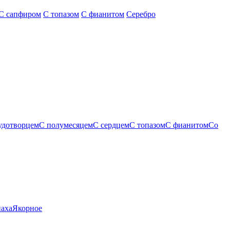
С сапфиром
С топазом
С фианитом
Серебро
удотворцем
С полумесяцем
С сердцем
С топазом
С фианитом
Со
паха
Якорное