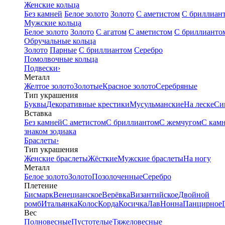
Женские кольца
Без камней
Белое золото
Золото
С аметистом
С бриллиан
Мужские кольца
Белое золото
Золото
С агатом
С аметистом
С бриллианто
Обручальные кольца
Золото
Парные
С бриллиантом
Серебро
Помолвочные кольца
Подвески
›
Металл
Желтое золото
Золотые
Красное золото
Серебряные
Тип украшения
Буквы
Декоративные крестики
Мусульманские
На леске
Си
Вставка
Без камней
С аметистом
С бриллиантом
С жемчугом
С кам
знаком зодиака
Браслеты
›
Тип украшения
Женские браслеты
Жёсткие
Мужские браслеты
На ногу
Металл
Белое золото
Золото
Позолоченные
Серебро
Плетение
Бисмарк
Венецианское
Верёвка
Византийское
Двойной
ромб
Итальянка
Колос
Корда
Косичка
Лав
Нонна
Панцирное
Вес
Полновесные
Пустотелые
Тяжеловесные