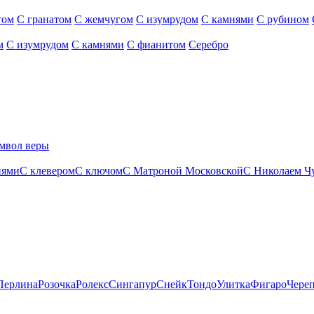
том
С гранатом
С жемчугом
С изумрудом
С камнями
С рубином
м
С изумрудом
С камнями
С фианитом
Серебро
мвол веры
нями
С клевером
С ключом
С Матроной Московской
С Николаем Ч
Перлина
Розочка
Ролекс
Сингапур
Снейк
Тондо
Улитка
Фигаро
Чере