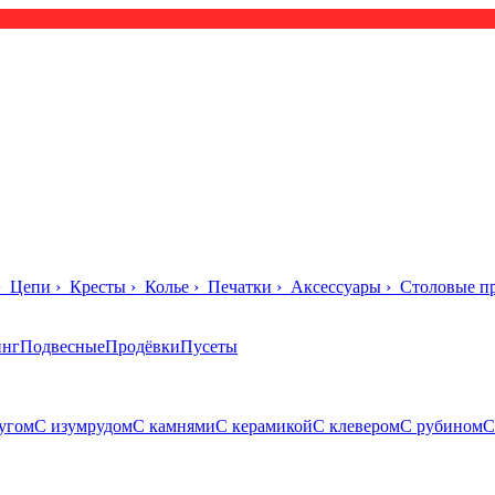
›
Цепи
›
Кресты
›
Колье
›
Печатки
›
Аксессуары
›
Столовые п
инг
Подвесные
Продёвки
Пусеты
угом
С изумрудом
С камнями
С керамикой
С клевером
С рубином
С