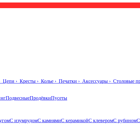
›
Цепи
›
Кресты
›
Колье
›
Печатки
›
Аксессуары
›
Столовые п
инг
Подвесные
Продёвки
Пусеты
угом
С изумрудом
С камнями
С керамикой
С клевером
С рубином
С