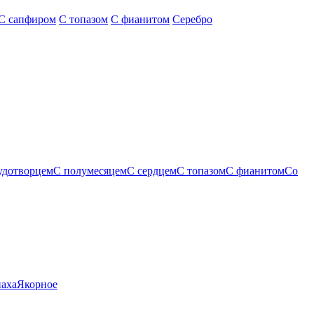
С сапфиром
С топазом
С фианитом
Серебро
удотворцем
С полумесяцем
С сердцем
С топазом
С фианитом
Со
паха
Якорное