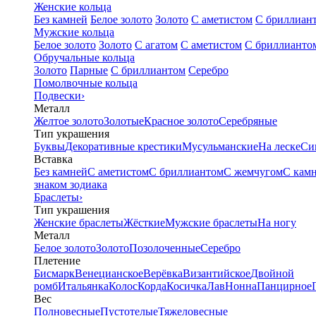
Женские кольца
Без камней
Белое золото
Золото
С аметистом
С бриллиан
Мужские кольца
Белое золото
Золото
С агатом
С аметистом
С бриллианто
Обручальные кольца
Золото
Парные
С бриллиантом
Серебро
Помолвочные кольца
Подвески
›
Металл
Желтое золото
Золотые
Красное золото
Серебряные
Тип украшения
Буквы
Декоративные крестики
Мусульманские
На леске
Си
Вставка
Без камней
С аметистом
С бриллиантом
С жемчугом
С кам
знаком зодиака
Браслеты
›
Тип украшения
Женские браслеты
Жёсткие
Мужские браслеты
На ногу
Металл
Белое золото
Золото
Позолоченные
Серебро
Плетение
Бисмарк
Венецианское
Верёвка
Византийское
Двойной
ромб
Итальянка
Колос
Корда
Косичка
Лав
Нонна
Панцирное
Вес
Полновесные
Пустотелые
Тяжеловесные