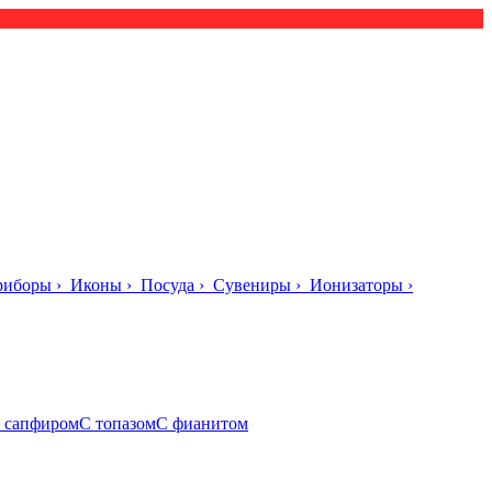
риборы
›
Иконы
›
Посуда
›
Сувениры
›
Ионизаторы
›
 сапфиром
С топазом
С фианитом