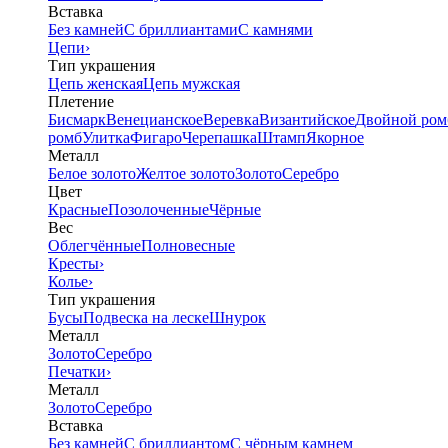
Вставка
Без камней
С бриллиантами
С камнями
Цепи
›
Тип украшения
Цепь женская
Цепь мужская
Плетение
Бисмарк
Венецианское
Веревка
Византийское
Двойной ром
ромб
Улитка
Фигаро
Черепашка
Штамп
Якорное
Металл
Белое золото
Желтое золото
Золото
Серебро
Цвет
Красные
Позолоченные
Чёрные
Вес
Облегчённые
Полновесные
Кресты
›
Колье
›
Тип украшения
Бусы
Подвеска на леске
Шнурок
Металл
Золото
Серебро
Печатки
›
Металл
Золото
Серебро
Вставка
Без камней
С бриллиантом
С чёрным камнем