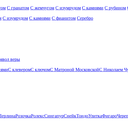
том
С гранатом
С жемчугом
С изумрудом
С камнями
С рубином
м
С изумрудом
С камнями
С фианитом
Серебро
мвол веры
нями
С клевером
С ключом
С Матроной Московской
С Николаем Ч
Перлина
Розочка
Ролекс
Сингапур
Снейк
Тондо
Улитка
Фигаро
Чере