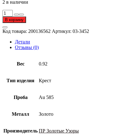
2 в наличии
Количество
товара
В корзину
Крест
из
Код товара:
200136562
Артикул:
03-3452
золота
585
Детали
пробы
Отзывы (0)
Вес
0.92
Тип изделия
Крест
Проба
Au 585
Металл
Золото
Производитель
ПР Золотые Узоры