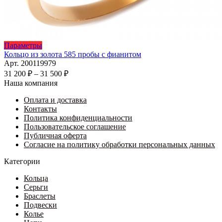
Этот
Параметры
товар
Кольцо из золота 585 пробы с фианитом
имеет
Арт. 200119979
несколько
Диапазон
31 200
₽
–
31 500
₽
вариаций.
цен:
Наша компания
Опции
31
можно
Оплата и доставка
200 ₽
выбрать
Контакты
–
на
Политика конфиденциальности
31
странице
Пользовательское соглашение
500 ₽
товара.
Публичная оферта
Согласие на политику обработки персональных данных
Категории
Кольца
Серьги
Браслеты
Подвески
Колье