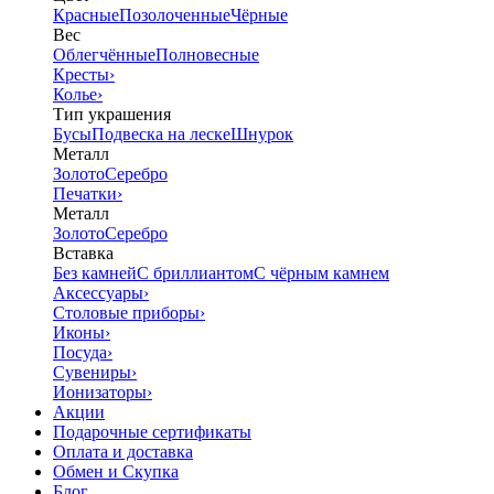
Красные
Позолоченные
Чёрные
Вес
Облегчённые
Полновесные
Кресты
›
Колье
›
Тип украшения
Бусы
Подвеска на леске
Шнурок
Металл
Золото
Серебро
Печатки
›
Металл
Золото
Серебро
Вставка
Без камней
С бриллиантом
С чёрным камнем
Аксессуары
›
Столовые приборы
›
Иконы
›
Посуда
›
Сувениры
›
Ионизаторы
›
Акции
Подарочные сертификаты
Оплата и доставка
Обмен и Скупка
Блог