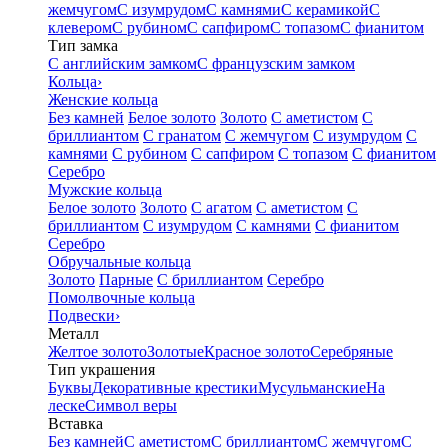
жемчугом
С изумрудом
С камнями
С керамикой
С
клевером
С рубином
С сапфиром
С топазом
С фианитом
Тип замка
С английским замком
С французским замком
Кольца
›
Женские кольца
Без камней
Белое золото
Золото
С аметистом
С
бриллиантом
С гранатом
С жемчугом
С изумрудом
С
камнями
С рубином
С сапфиром
С топазом
С фианитом
Серебро
Мужские кольца
Белое золото
Золото
С агатом
С аметистом
С
бриллиантом
С изумрудом
С камнями
С фианитом
Серебро
Обручальные кольца
Золото
Парные
С бриллиантом
Серебро
Помолвочные кольца
Подвески
›
Металл
Желтое золото
Золотые
Красное золото
Серебряные
Тип украшения
Буквы
Декоративные крестики
Мусульманские
На
леске
Символ веры
Вставка
Без камней
С аметистом
С бриллиантом
С жемчугом
С