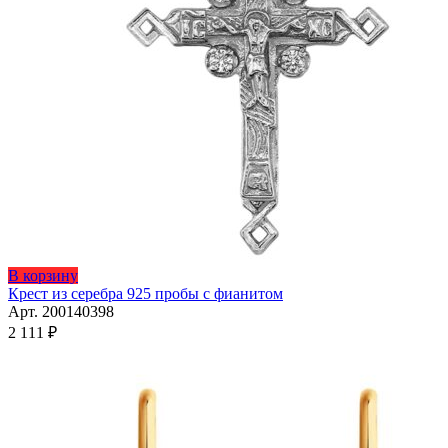
Этот
В корзину
товар
Крест из серебра 925 пробы с фианитом
имеет
Арт. 200140398
несколько
2 111
₽
вариаций.
Опции
можно
выбрать
на
странице