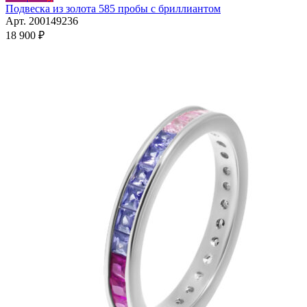
товар
Подвеска из золота 585 пробы с бриллиантом
имеет
Арт. 200149236
несколько
18 900
₽
вариаций.
Опции
можно
выбрать
на
странице
товара.