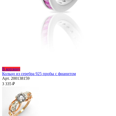
Этот
В корзину
товар
Кольцо из серебра 925 пробы с фианитом
имеет
Арт. 200138159
несколько
3 335
₽
вариаций.
Опции
можно
выбрать
на
странице
товара.