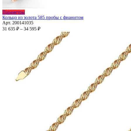
Этот
Параметры
товар
Кольцо из золота 585 пробы с фианитом
имеет
Арт. 200141035
несколько
Диапазон
31 635
₽
–
34 595
₽
вариаций.
цен:
Опции
31
можно
635 ₽
выбрать
–
на
34
странице
595 ₽
товара.