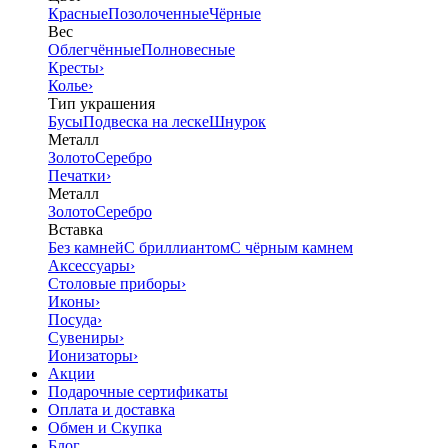
Красные
Позолоченные
Чёрные
Вес
Облегчённые
Полновесные
Кресты
›
Колье
›
Тип украшения
Бусы
Подвеска на леске
Шнурок
Металл
Золото
Серебро
Печатки
›
Металл
Золото
Серебро
Вставка
Без камней
С бриллиантом
С чёрным камнем
Аксессуары
›
Столовые приборы
›
Иконы
›
Посуда
›
Сувениры
›
Ионизаторы
›
Акции
Подарочные сертификаты
Оплата и доставка
Обмен и Скупка
Блог