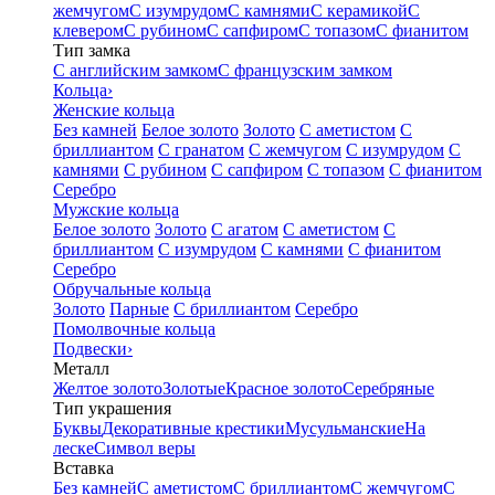
жемчугом
С изумрудом
С камнями
С керамикой
С
клевером
С рубином
С сапфиром
С топазом
С фианитом
Тип замка
С английским замком
С французским замком
Кольца
›
Женские кольца
Без камней
Белое золото
Золото
С аметистом
С
бриллиантом
С гранатом
С жемчугом
С изумрудом
С
камнями
С рубином
С сапфиром
С топазом
С фианитом
Серебро
Мужские кольца
Белое золото
Золото
С агатом
С аметистом
С
бриллиантом
С изумрудом
С камнями
С фианитом
Серебро
Обручальные кольца
Золото
Парные
С бриллиантом
Серебро
Помолвочные кольца
Подвески
›
Металл
Желтое золото
Золотые
Красное золото
Серебряные
Тип украшения
Буквы
Декоративные крестики
Мусульманские
На
леске
Символ веры
Вставка
Без камней
С аметистом
С бриллиантом
С жемчугом
С