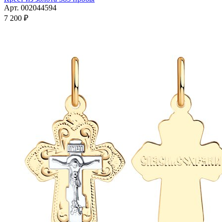
Арт. 002044594
7 200
₽