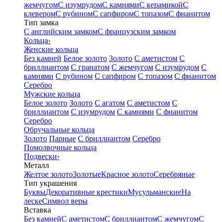
жемчугом
С изумрудом
С камнями
С керамикой
С
клевером
С рубином
С сапфиром
С топазом
С фианитом
Тип замка
С английским замком
С французским замком
Кольца
›
Женские кольца
Без камней
Белое золото
Золото
С аметистом
С
бриллиантом
С гранатом
С жемчугом
С изумрудом
С
камнями
С рубином
С сапфиром
С топазом
С фианитом
Серебро
Мужские кольца
Белое золото
Золото
С агатом
С аметистом
С
бриллиантом
С изумрудом
С камнями
С фианитом
Серебро
Обручальные кольца
Золото
Парные
С бриллиантом
Серебро
Помолвочные кольца
Подвески
›
Металл
Желтое золото
Золотые
Красное золото
Серебряные
Тип украшения
Буквы
Декоративные крестики
Мусульманские
На
леске
Символ веры
Вставка
Без камней
С аметистом
С бриллиантом
С жемчугом
С