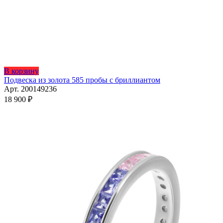
Этот
В корзину
товар
Подвеска из золота 585 пробы с бриллиантом
имеет
Арт. 200149236
несколько
18 900
₽
вариаций.
Опции
можно
выбрать
на
странице
товара.