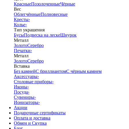
Красные
Позолоченные
Чёрные
Вес
Облегчённые
Полновесные
Кресты
›
Колье
›
Тип украшения
Бусы
Подвеска на леске
Шнурок
Металл
Золото
Серебро
Печатки
›
Металл
Золото
Серебро
Вставка
Без камней
С бриллиантом
С чёрным камнем
Аксессуары
›
Столовые приборы
›
Иконы
›
Посуда
›
Сувениры
›
Ионизаторы
›
Акции
Подарочные сертификаты
Оплата и доставка
Обмен и Скупка
Блог