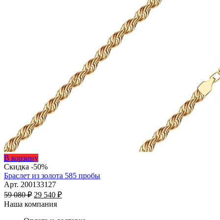
Этот
В корзину
товар
Скидка -50%
имеет
Браслет из золота 585 пробы
несколько
Арт. 200133127
Первоначальная
вариаций.
Текущая
59 080
₽
29 540
₽
цена
Опции
цена:
Наша компания
составляла
можно
29
59
выбрать