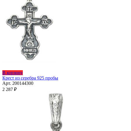
странице
товара.
Этот
В корзину
товар
Крест из серебра 925 пробы
имеет
Арт. 200144300
несколько
2 287
₽
вариаций.
Опции
можно
выбрать
на
странице
товара.