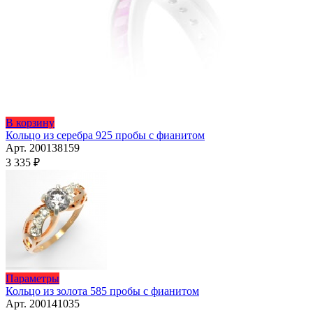
Этот
В корзину
товар
Кольцо из серебра 925 пробы с фианитом
имеет
Арт. 200138159
несколько
3 335
₽
вариаций.
Опции
можно
выбрать
на
странице
товара.
Этот
Параметры
товар
Кольцо из золота 585 пробы с фианитом
имеет
Арт. 200141035