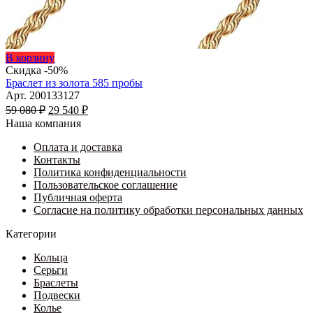
Этот
В корзину
товар
Скидка -50%
имеет
Браслет из золота 585 пробы
несколько
Арт. 200133127
Первоначальная
вариаций.
Текущая
59 080
₽
29 540
₽
цена
Опции
цена:
Наша компания
составляла
можно
29
59
выбрать
Оплата и доставка
540 ₽.
на
Контакты
080 ₽.
странице
Политика конфиденциальности
товара.
Пользовательское соглашение
Публичная оферта
Согласие на политику обработки персональных данных
Категории
Кольца
Серьги
Браслеты
Подвески
Колье