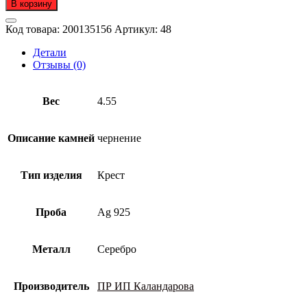
В корзину
Крест
из
Код товара:
200135156
Артикул:
48
серебра
925
Детали
пробы
Отзывы (0)
Вес
4.55
Описание камней
чернение
Тип изделия
Крест
Проба
Ag 925
Металл
Серебро
Производитель
ПР ИП Каландарова