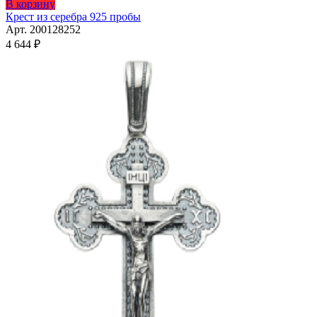
Этот
В корзину
товар
Крест из серебра 925 пробы
имеет
Арт. 200128252
несколько
4 644
₽
вариаций.
Опции
можно
выбрать
на
странице
товара.