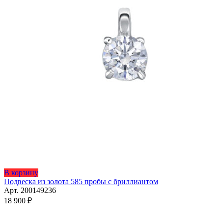
Этот
В корзину
товар
Подвеска из золота 585 пробы с бриллиантом
имеет
Арт. 200149236
несколько
18 900
₽
вариаций.
Опции