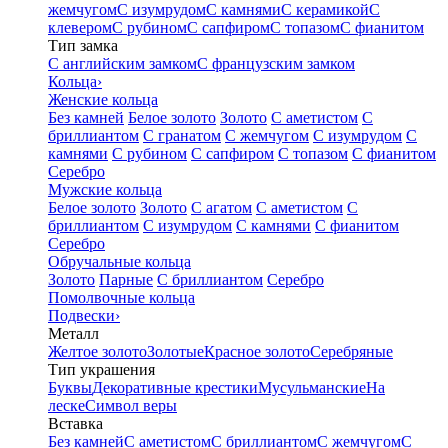
жемчугом
С изумрудом
С камнями
С керамикой
С
клевером
С рубином
С сапфиром
С топазом
С фианитом
Тип замка
С английским замком
С французским замком
Кольца
›
Женские кольца
Без камней
Белое золото
Золото
С аметистом
С
бриллиантом
С гранатом
С жемчугом
С изумрудом
С
камнями
С рубином
С сапфиром
С топазом
С фианитом
Серебро
Мужские кольца
Белое золото
Золото
С агатом
С аметистом
С
бриллиантом
С изумрудом
С камнями
С фианитом
Серебро
Обручальные кольца
Золото
Парные
С бриллиантом
Серебро
Помолвочные кольца
Подвески
›
Металл
Желтое золото
Золотые
Красное золото
Серебряные
Тип украшения
Буквы
Декоративные крестики
Мусульманские
На
леске
Символ веры
Вставка
Без камней
С аметистом
С бриллиантом
С жемчугом
С