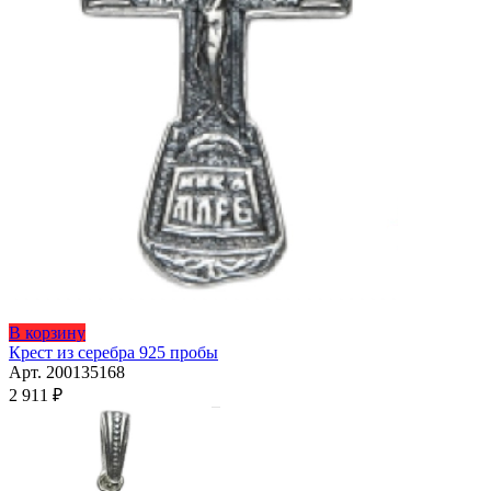
Этот
В корзину
товар
Крест из серебра 925 пробы
имеет
Арт. 200135168
несколько
2 911
₽
вариаций.
Опции
можно
выбрать
на