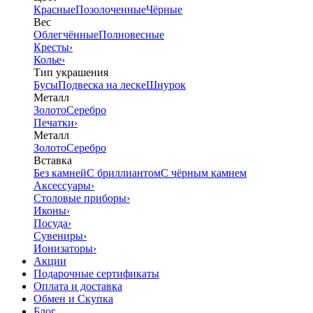
Красные
Позолоченные
Чёрные
Вес
Облегчённые
Полновесные
Кресты
›
Колье
›
Тип украшения
Бусы
Подвеска на леске
Шнурок
Металл
Золото
Серебро
Печатки
›
Металл
Золото
Серебро
Вставка
Без камней
С бриллиантом
С чёрным камнем
Аксессуары
›
Столовые приборы
›
Иконы
›
Посуда
›
Сувениры
›
Ионизаторы
›
Акции
Подарочные сертификаты
Оплата и доставка
Обмен и Скупка
Блог