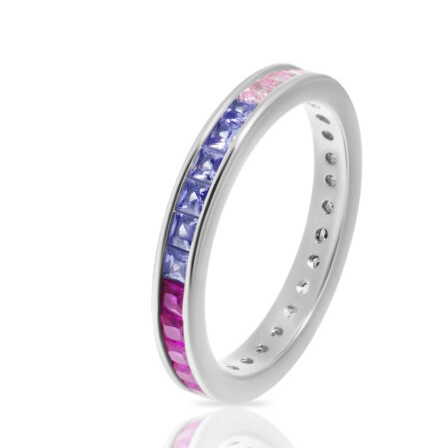
можно
выбрать
на
странице
товара.