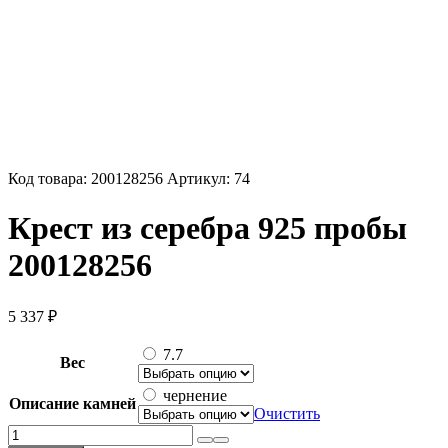
Код товара:
200128256
Артикул:
74
Крест из серебра 925 пробы
200128256
5 337
₽
7.7
Вес
чернение
Описание камней
Очистить
Количество