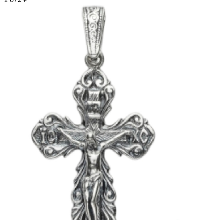
вариаций.
Опции
можно
выбрать
на
странице
товара.