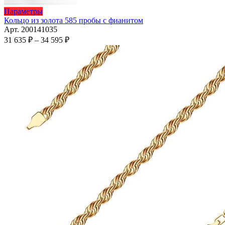
Этот
Параметры
товар
Кольцо из золота 585 пробы с фианитом
имеет
Арт. 200141035
несколько
Диапазон
31 635
₽
–
34 595
₽
вариаций.
цен:
Опции
31
можно
635 ₽
выбрать
–
на
34
странице
595 ₽
товара.