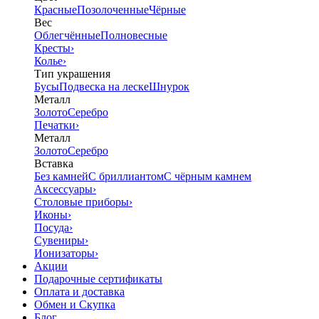
Красные
Позолоченные
Чёрные
Вес
Облегчённые
Полновесные
Кресты
›
Колье
›
Тип украшения
Бусы
Подвеска на леске
Шнурок
Металл
Золото
Серебро
Печатки
›
Металл
Золото
Серебро
Вставка
Без камней
С бриллиантом
С чёрным камнем
Аксессуары
›
Столовые приборы
›
Иконы
›
Посуда
›
Сувениры
›
Ионизаторы
›
Акции
Подарочные сертификаты
Оплата и доставка
Обмен и Скупка
Блог