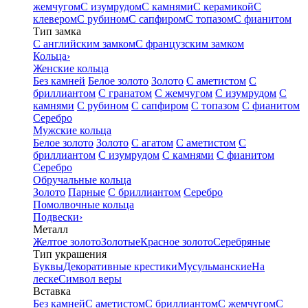
жемчугом
С изумрудом
С камнями
С керамикой
С
клевером
С рубином
С сапфиром
С топазом
С фианитом
Тип замка
С английским замком
С французским замком
Кольца
›
Женские кольца
Без камней
Белое золото
Золото
С аметистом
С
бриллиантом
С гранатом
С жемчугом
С изумрудом
С
камнями
С рубином
С сапфиром
С топазом
С фианитом
Серебро
Мужские кольца
Белое золото
Золото
С агатом
С аметистом
С
бриллиантом
С изумрудом
С камнями
С фианитом
Серебро
Обручальные кольца
Золото
Парные
С бриллиантом
Серебро
Помолвочные кольца
Подвески
›
Металл
Желтое золото
Золотые
Красное золото
Серебряные
Тип украшения
Буквы
Декоративные крестики
Мусульманские
На
леске
Символ веры
Вставка
Без камней
С аметистом
С бриллиантом
С жемчугом
С