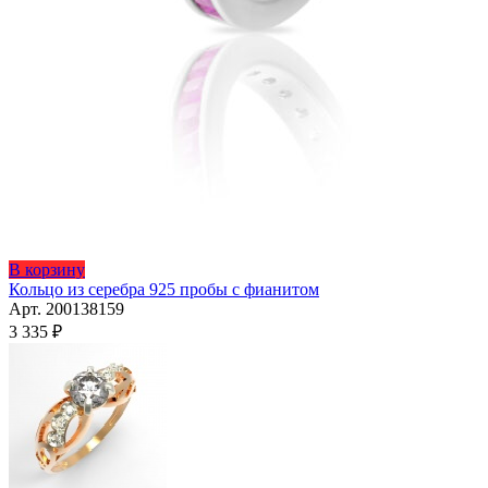
Этот
В корзину
товар
Кольцо из серебра 925 пробы с фианитом
имеет
Арт. 200138159
несколько
3 335
₽
вариаций.
Опции
можно
выбрать
на
странице
товара.