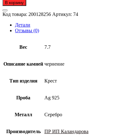
товара
В корзину
Крест
из
Код товара:
200128256
Артикул:
74
серебра
925
Детали
пробы
Отзывы (0)
Вес
7.7
Описание камней
чернение
Тип изделия
Крест
Проба
Ag 925
Металл
Серебро
Производитель
ПР ИП Каландарова