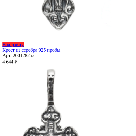
Этот
В корзину
товар
Крест из серебра 925 пробы
имеет
Арт. 200128252
несколько
4 644
₽
вариаций.
Опции
можно
выбрать
на
странице
товара.