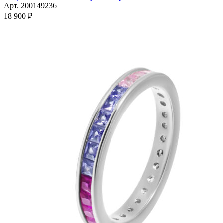
имеет
Арт. 200149236
несколько
18 900
₽
вариаций.
Опции
можно
выбрать
на
странице
товара.