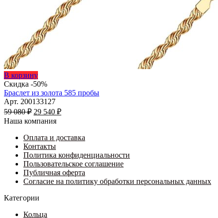
Этот
В корзину
товар
Скидка -50%
имеет
Браслет из золота 585 пробы
несколько
Арт. 200133127
Первоначальная
вариаций.
Текущая
59 080
₽
29 540
₽
цена
Опции
цена:
Наша компания
составляла
можно
29
59
выбрать
Оплата и доставка
540 ₽.
на
Контакты
080 ₽.
странице
Политика конфиденциальности
товара.
Пользовательское соглашение
Публичная оферта
Согласие на политику обработки персональных данных
Категории
Кольца