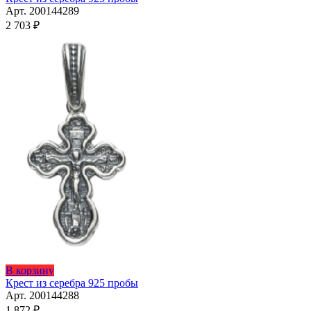
имеет
Арт. 200144289
несколько
2 703
₽
вариаций.
Опции
можно
выбрать
на
странице
товара.
Этот
В корзину
товар
Крест из серебра 925 пробы
имеет
Арт. 200144288
несколько
1 872
₽