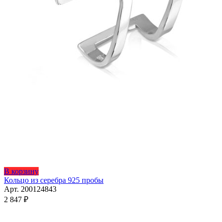
Этот
В корзину
товар
Кольцо из серебра 925 пробы
имеет
Арт. 200124843
несколько
2 847
₽
вариаций.
Опции