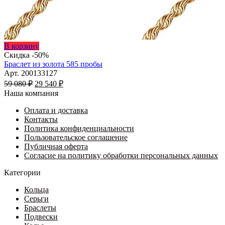
Этот
В корзину
товар
Скидка -50%
имеет
Браслет из золота 585 пробы
несколько
Арт. 200133127
Первоначальная
вариаций.
Текущая
59 080
₽
29 540
₽
цена
Опции
цена:
Наша компания
составляла
можно
29
59
выбрать
Оплата и доставка
540 ₽.
на
Контакты
080 ₽.
странице
Политика конфиденциальности
товара.
Пользовательское соглашение
Публичная оферта
Согласие на политику обработки персональных данных
Категории
Кольца
Серьги
Браслеты
Подвески