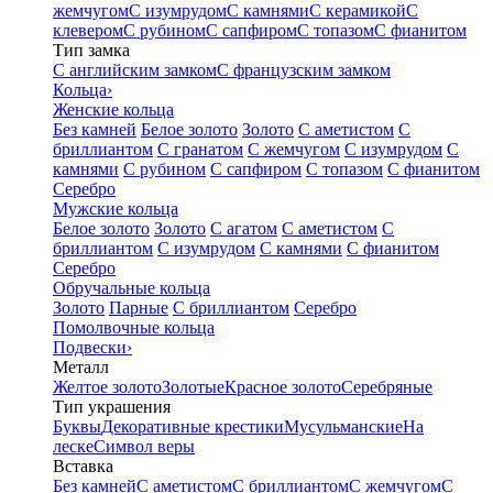
жемчугом
С изумрудом
С камнями
С керамикой
С
клевером
С рубином
С сапфиром
С топазом
С фианитом
Тип замка
С английским замком
С французским замком
Кольца
›
Женские кольца
Без камней
Белое золото
Золото
С аметистом
С
бриллиантом
С гранатом
С жемчугом
С изумрудом
С
камнями
С рубином
С сапфиром
С топазом
С фианитом
Серебро
Мужские кольца
Белое золото
Золото
С агатом
С аметистом
С
бриллиантом
С изумрудом
С камнями
С фианитом
Серебро
Обручальные кольца
Золото
Парные
С бриллиантом
Серебро
Помолвочные кольца
Подвески
›
Металл
Желтое золото
Золотые
Красное золото
Серебряные
Тип украшения
Буквы
Декоративные крестики
Мусульманские
На
леске
Символ веры
Вставка
Без камней
С аметистом
С бриллиантом
С жемчугом
С