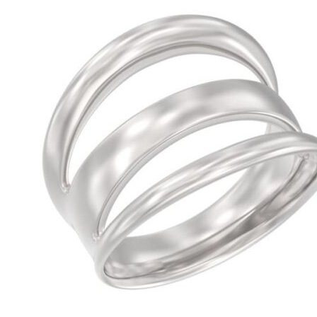
можно
выбрать
на
странице
товара.