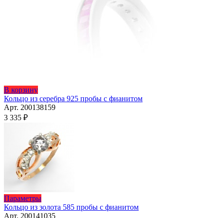
Этот
В корзину
товар
Кольцо из серебра 925 пробы с фианитом
имеет
Арт. 200138159
несколько
3 335
₽
вариаций.
Опции
можно
выбрать
на
странице
товара.
Этот
Параметры
товар
Кольцо из золота 585 пробы с фианитом
имеет
Арт. 200141035