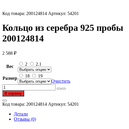
Код товара:
200124814
Артикул:
54201
Кольцо из серебра 925 пробы
200124814
2 588
₽
2
2.1
Вес
18
19
Размер
Очистить
Количество
товара
В корзину
Кольцо
из
Код товара:
200124814
Артикул:
54201
серебра
925
Детали
пробы
Отзывы (0)