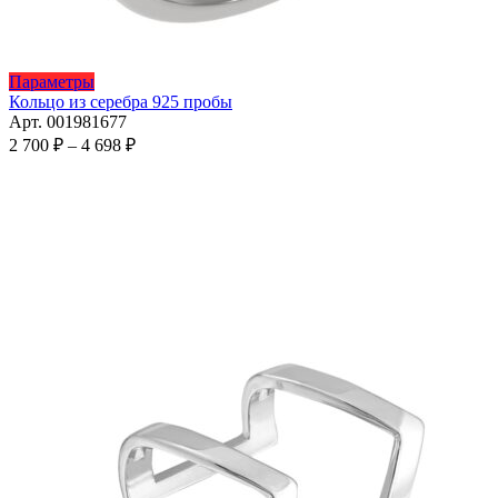
Этот
Параметры
товар
Кольцо из серебра 925 пробы
имеет
Арт. 001981677
несколько
Диапазон
2 700
₽
–
4 698
₽
вариаций.
цен:
Опции
2
можно
700 ₽
выбрать
–
на
4
странице
698 ₽
товара.