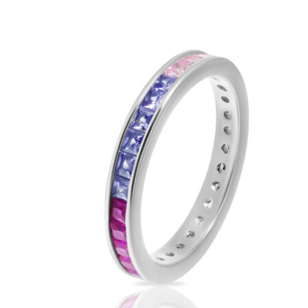
Опции
можно
выбрать
на
странице
товара.