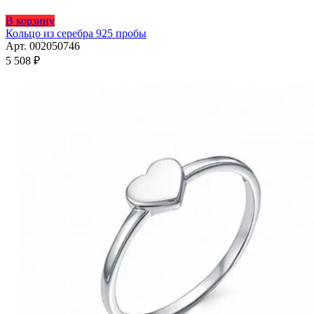
Этот
В корзину
товар
Кольцо из серебра 925 пробы
имеет
Арт. 002050746
несколько
5 508
₽
вариаций.
Опции
можно
выбрать
на
странице
товара.