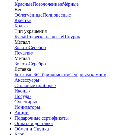
Красные
Позолоченные
Чёрные
Вес
Облегчённые
Полновесные
Кресты
›
Колье
›
Тип украшения
Бусы
Подвеска на леске
Шнурок
Металл
Золото
Серебро
Печатки
›
Металл
Золото
Серебро
Вставка
Без камней
С бриллиантом
С чёрным камнем
Аксессуары
›
Столовые приборы
›
Иконы
›
Посуда
›
Сувениры
›
Ионизаторы
›
Акции
Подарочные сертификаты
Оплата и доставка
Обмен и Скупка
Блог