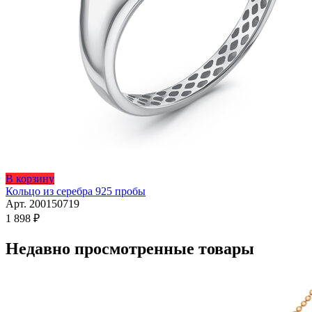
Этот
В корзину
товар
Кольцо из серебра 925 пробы
имеет
Арт. 200150719
несколько
1 898
₽
вариаций.
Опции
Недавно просмотренные товары
можно
выбрать
на
странице
товара.