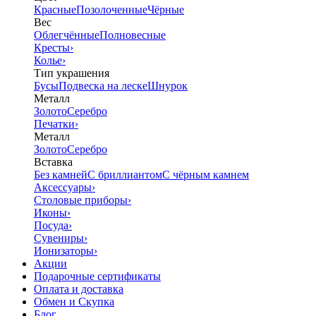
Красные
Позолоченные
Чёрные
Вес
Облегчённые
Полновесные
Кресты
›
Колье
›
Тип украшения
Бусы
Подвеска на леске
Шнурок
Металл
Золото
Серебро
Печатки
›
Металл
Золото
Серебро
Вставка
Без камней
С бриллиантом
С чёрным камнем
Аксессуары
›
Столовые приборы
›
Иконы
›
Посуда
›
Сувениры
›
Ионизаторы
›
Акции
Подарочные сертификаты
Оплата и доставка
Обмен и Скупка
Блог