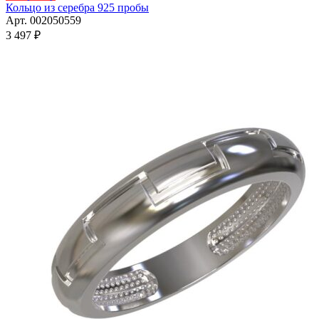
товар
Кольцо из серебра 925 пробы
имеет
Арт. 002050559
несколько
3 497
₽
вариаций.
Опции
можно
выбрать
на
странице
товара.