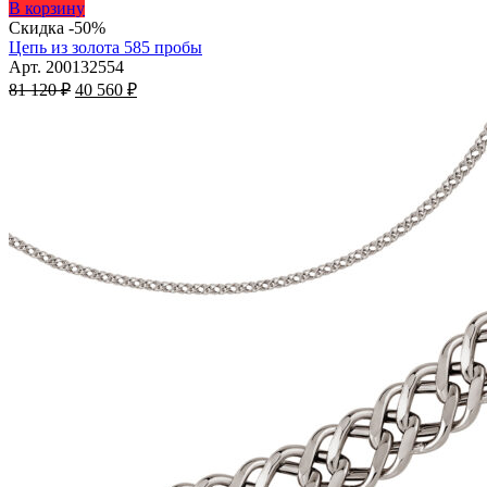
Этот
В корзину
товар
Скидка -50%
имеет
Цепь из золота 585 пробы
несколько
Арт. 200132554
Первоначальная
вариаций.
Текущая
81 120
₽
40 560
₽
цена
Опции
цена:
составляла
можно
40
81
выбрать
560 ₽.
на
120 ₽.
странице
товара.