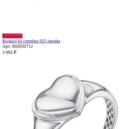
Этот
В корзину
товар
Кольцо из серебра 925 пробы
имеет
Арт. 002050712
несколько
3 092
₽
вариаций.
Опции
можно
выбрать
на
странице
товара.