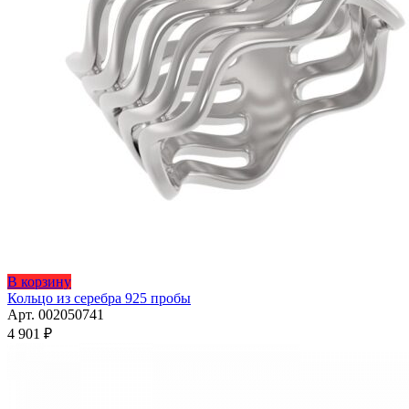
Этот
В корзину
товар
Кольцо из серебра 925 пробы
имеет
Арт. 002050741
несколько
4 901
₽
вариаций.
Опции
можно
выбрать