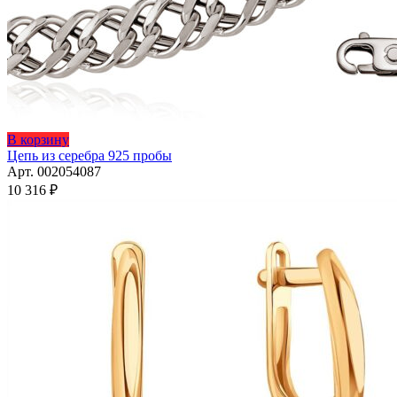
Этот
В корзину
товар
Цепь из серебра 925 пробы
имеет
Арт. 002054087
несколько
10 316
₽
вариаций.
Опции
можно
выбрать
на
странице
товара.