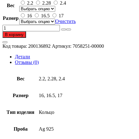
3
2.2
2.28
2.4
Вес
917 ₽
–
16
16.5
17
Размер
6
Очистить
163 ₽
Количество
товара
В корзину
Кольцо
из
Код товара:
200136892
Артикул:
7058251-00000
серебра
925
Детали
пробы
Отзывы (0)
Вес
2.2, 2.28, 2.4
Размер
16, 16.5, 17
Тип изделия
Кольцо
Проба
Ag 925