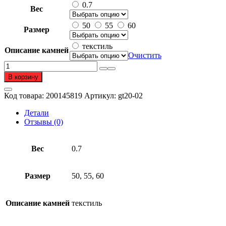
0.7
Вес
50
55
60
Размер
текстиль
Описание камней
Очистить
Количество
товара
В корзину
Шнурок
из
Код товара:
200145819
Артикул:
gt20-02
серебра
925
Детали
пробы
Отзывы (0)
Вес
0.7
Размер
50, 55, 60
Описание камней
текстиль