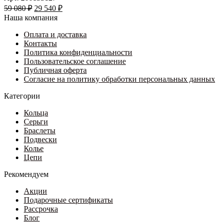
Первоначальная
вариаций.
Текущая
59 080
₽
29 540
₽
цена
Опции
цена:
Наша компания
составляла
можно
29
59
выбрать
Оплата и доставка
540 ₽.
на
Контакты
080 ₽.
странице
Политика конфиденциальности
товара.
Пользовательское соглашение
Публичная оферта
Согласие на политику обработки персональных данных
Категории
Кольца
Серьги
Браслеты
Подвески
Колье
Цепи
Рекомендуем
Акции
Подарочные сертификаты
Рассрочка
Блог