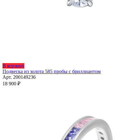
Этот
В корзину
товар
Подвеска из золота 585 пробы с бриллиантом
имеет
Арт. 200149236
несколько
18 900
₽
вариаций.
Опции
можно
выбрать
на
странице
товара.