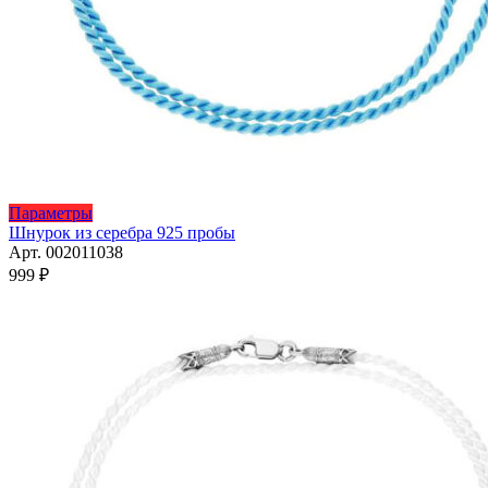
Этот
Параметры
товар
Шнурок из серебра 925 пробы
имеет
Арт. 002011038
несколько
999
₽
вариаций.
Опции
можно
выбрать
на
странице
товара.