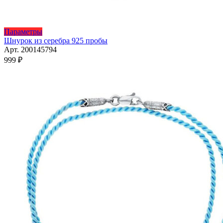
Этот
Параметры
товар
Шнурок из серебра 925 пробы
имеет
Арт. 200145794
несколько
999
₽
вариаций.
Опции
можно
выбрать
на
странице
товара.