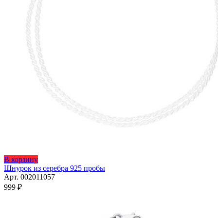
Этот
В корзину
товар
Шнурок из серебра 925 пробы
имеет
Арт. 002011057
несколько
999
₽
вариаций.
Опции
можно