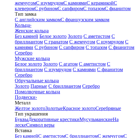
жемчугом
С изумрудом
С камнями
С керамикой
С
клевером
С рубином
С сапфиром
С топазом
С фианитом
Тип замка
С английским замком
С французским замком
Кольца
›
Женские кольца
Без камней
Белое золото
Золото
С аметистом
С
бриллиантом
С гранатом
С жемчугом
С изумрудом
С
камнями
С рубином
С сапфиром
С топазом
С фианитом
Серебро
Мужские кольца
Белое золото
Золото
С агатом
С аметистом
С
бриллиантом
С изумрудом
С камнями
С фианитом
Серебро
Обручальные кольца
Золото
Парные
С бриллиантом
Серебро
Помолвочные кольца
Подвески
›
Металл
Желтое золото
Золотые
Красное золото
Серебряные
Тип украшения
Буквы
Декоративные крестики
Мусульманские
На
леске
Символ веры
Вставка
Без камней
С аметистом
С бриллиантом
С жемчугом
С