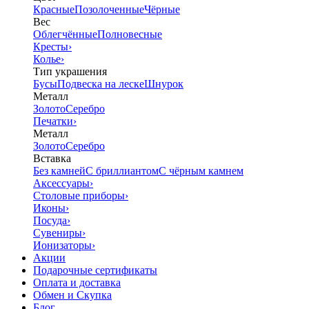
Красные
Позолоченные
Чёрные
Вес
Облегчённые
Полновесные
Кресты
›
Колье
›
Тип украшения
Бусы
Подвеска на леске
Шнурок
Металл
Золото
Серебро
Печатки
›
Металл
Золото
Серебро
Вставка
Без камней
С бриллиантом
С чёрным камнем
Аксессуары
›
Столовые приборы
›
Иконы
›
Посуда
›
Сувениры
›
Ионизаторы
›
Акции
Подарочные сертификаты
Оплата и доставка
Обмен и Скупка
Блог