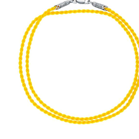
выбрать
на
странице
товара.